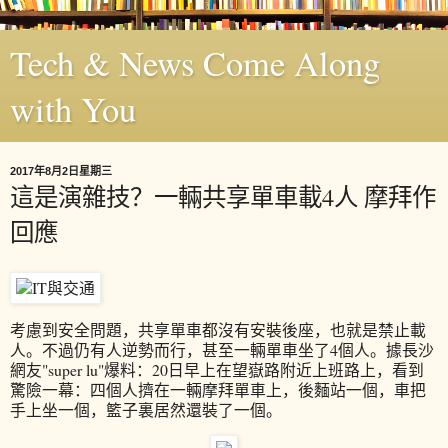
Tech & News Come Along
with You
2017年8月2日星期三
這是演雜技？一輛共享單車載4人 摩拜作
回應
考慮到安全問題，共享單車都沒有安裝後座，也就是禁止載
人。不過仍有人逆勢而行，甚至一輛單車坐了4個人。據長沙
網友"super lu"爆料：20日早上在望嶽路附近上班路上，看到
驚險一幕：四個人擠在一輛摩拜單車上，後麵站一個，車把
手上坐一個，籃子裏居然還裝了一個。