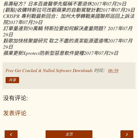
長壽秘方？日本百歲醫學先驅稱不要退休
2017年07月29日
[觀點]收購特斯拉可改觀蘋果的自動駕駛計劃
2017年07月29日
CRISPR 專利戰最新回合：加州大學轉戰美國聯邦巡回上訴法
院
2017年07月29日
訂單量達到50萬輛 特斯拉要如何解決產量問題？
2017年07月
29日
穀歌加快核聚變研究 取之不盡的清潔能源還遠嗎
2017年07月
29日
蘋果更新Xprotect防新型惡意軟件變種
2017年07月29日
Free Get Cracked & Nulled Software Downloads
时间：
06:59
共享
没有评论:
发表评论
‹
›
主页