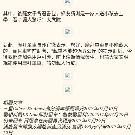
其中，後麵女子背著書包，網友猜測是一家人送小孩去上
學，看了讓人驚呼：太危險！
對此，摩拜單車長沙官微表示：您好，摩拜單車是不能載人
的，而且車籃前貼有："載重不能超過五公斤"的提示貼紙，今
後我們會加強用戶引導，防止這類情況發生，也請大家文明
規範使用摩拜單車，請勿載人行駛。
相關文章
三星Galaxy S8 Active高分辨率諜照曝光
2017年07月30日
聯想新機K8 Note即將發布：搭載聯發科X20
2017年07月29日
仍未回來 賈躍亭在美國再次現身
2017年07月29日
漢能發布薄膜太陽能新產品漢瓦 售價1390元/平米
2017年07月
29日