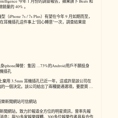
ntelligence 今年 1 月份的調查報告，蘋果旗下 Beats 和
總銷量的 40% 。
的後續機型（iPhone 7s / 7s Plus）有望在今年 9 月如期而至，
在耳機插孔這件事上"回心轉意"一次，調查結果是
。
投身iphone陣營：隻因 …73%的Android用戶不願投身
耳機插孔
7 Plus 上棄用 3.5mm 耳機插孔已近一年，這或許是該公司在
極端的一個決定。該公司給出了兩種變通選項，要麼買 …
娛樂新聞網站可信網站
新聞網站，致力於報道全方位的明星資訊，曾率先報
消息；與50多家娛樂媒體、300多位娛樂作者具有合作