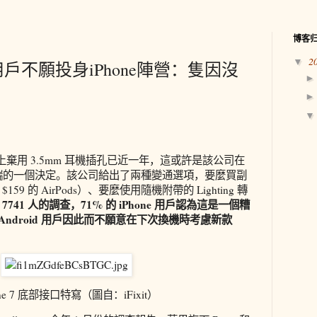
博客
2
▼
id用戶不願投身iPhone陣營：隻因沒
7 Plus 上棄用 3.5mm 耳機插孔已近一年，這或許是該公司在
極端的一個決定。該公司給出了兩種變通選項，要麼買副
9 的 AirPods）、要麼使用隨機附帶的 Lighting 轉
741 人的調查，71% 的 iPhone 用戶認為這是一個糟
 Android 用戶因此而不願意在下次換機時考慮新款
one 7 底部接口特寫（圖自：iFixit）