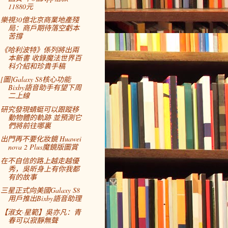
11880元
樂視30億北京商業地產殘
局：商戶期待落空虧本
苦撐
《哈利波特》係列將出兩
本新書 收錄魔法世界百
科介紹和珍貴手稿
[圖]Galaxy S8核心功能
Bixby語音助手有望下周
二上線
研究發現蜻蜓可以跟蹤移
動物體的軌跡 並預測它
們將前往哪裏
出門再不要化妝鏡 Huawei
nova 2 Plus魔鏡版圖賞
在不自信的路上越走越優
秀，吳昕身上有你我都
有的故事
三星正式向美國Galaxy S8
用戶推出Bixby語音助理
【淑女·星範】吳亦凡：青
春可以寂靜無聲