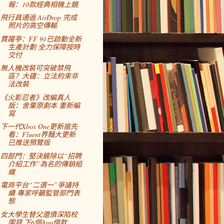
報：10款經典相機上鏡
飛行員通過 AirDrop 完成
照片的高空傳輸
賈躍亭：FF 91已啟動全新
生產計劃 全力保障按時
交付
無人機改裝可突破禁飛
區？大疆：立法約束非
法改裝
《火影忍者》改編真人
版：舍棄原劇本 重新編
寫
下一代Xbox One更新搶先
看：Fluent界麵大更新
已推送預覽版
四部門：堅決鏟除以“招聘
介紹工作”為名的傳銷組
織
電商平台“二選一”爭議持
續 專家呼籲監管部門表
態
女大學生替父還債深陷校
園貸 下6個App借款