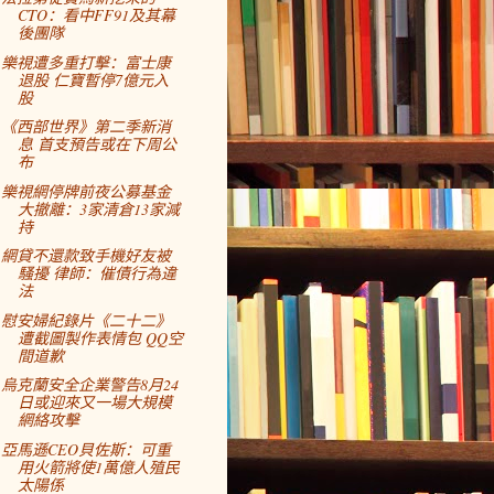
CTO：看中FF91及其幕
後團隊
樂視遭多重打擊：富士康
退股 仁寶暫停7億元入
股
《西部世界》第二季新消
息 首支預告或在下周公
布
樂視網停牌前夜公募基金
大撤離：3家清倉13家減
持
網貸不還款致手機好友被
騷擾 律師：催債行為違
法
慰安婦紀錄片《二十二》
遭截圖製作表情包 QQ空
間道歉
烏克蘭安全企業警告8月24
日或迎來又一場大規模
網絡攻擊
亞馬遜CEO貝佐斯：可重
用火箭將使1萬億人殖民
太陽係