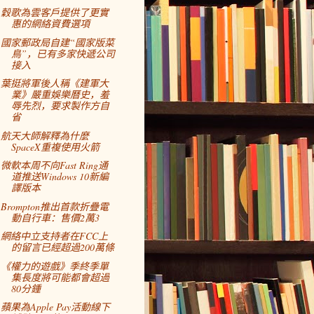
穀歌為雲客戶提供了更實
惠的網絡資費選項
國家郵政局自建“國家版菜
鳥”，已有多家快遞公司
接入
葉挺將軍後人稱《建軍大
業》嚴重娛樂曆史，羞
辱先烈，要求製作方自
省
航天大師解釋為什麼
SpaceX重複使用火箭
微軟本周不向Fast Ring通
道推送Windows 10新編
譯版本
Brompton推出首款折疊電
動自行車：售價2萬3
網絡中立支持者在FCC上
的留言已經超過200萬條
《權力的遊戲》季終季單
集長度將可能都會超過
80分鍾
蘋果為Apple Pay活動線下