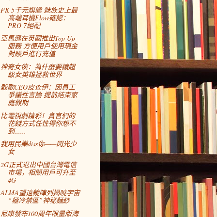
PK 5千元旗艦 魅族史上最
高端耳機Flow確認：
PRO 7絕配
亞馬遜在英國推出Top Up
服務 方便用戶使用現金
對賬戶進行充值
神奇女俠：為什麼要讓超
級女英雄拯救世界
穀歌CEO皮查伊：因員工
爭議性言論 提前結束家
庭假期
比電視劇精彩！貪官們的
花錢方式任性得你想不
到......
我用民樂diss你——閃光少
女
2G正式退出中國台灣電信
市場，相關用戶可升至
4G
ALMA望遠鏡陣列揭曉宇宙
“極冷禁區”神秘麵紗
尼康發布100周年限量版海