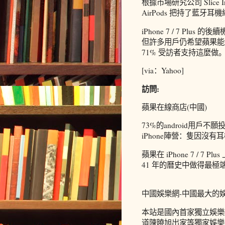
根據市場研究公司 Slice I
AirPods 把持了藍牙耳機
iPhone 7 / 7 Plus 
但許多用戶仍希望蘋果能
71% 受訪者支持這麼做
[via：Yahoo]
訪問:
蘋果在線商店(中國)
73%的android用戶不願
iPhone陣營：隻因沒有
蘋果在 iPhone 7 / 
41 年的曆史中做得最
中國娛樂網-中國最大的
本站是國內首家獨立娛樂
道陳曉旭出家等獨家娛樂