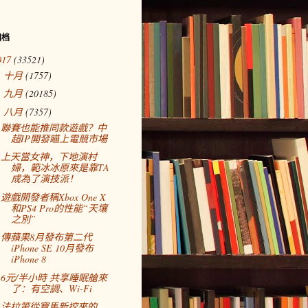
归档
017
(33521)
十月
(1757)
►
九月
(20185)
►
八月
(7357)
▼
聯賽也能推同款遊戲？中
超IP開發瞄上電競市場
上天當女神，下地演村
婦，範冰冰原來是靠TA
成為了演技派！
遊戲開發者稱Xbox One X
和PS4 Pro的性能“天壤
之別”
傳蘋果8月發布第二代
iPhone SE 10月發布
iPhone 8
6元/半小時 共享睡眠艙來
了：有空調、Wi-Fi
法拉第從寶馬新挖來的