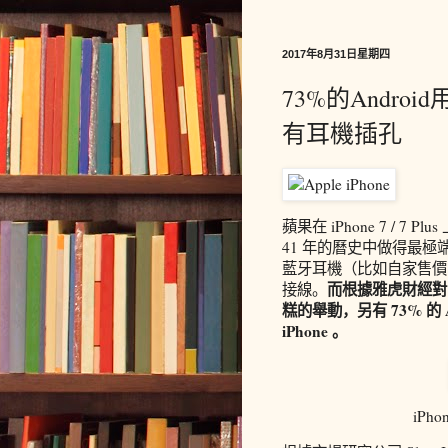
2017年8月31日星期四
73%的Andro
有耳機插孔
蘋果在 iPhone 7 / 
41 年的曆史中做得最
藍牙耳機（比如自家售價 $15
而根據雅虎財經對 7
接線。
糕的舉動，另有 73% 的
iPhone 。
iPh