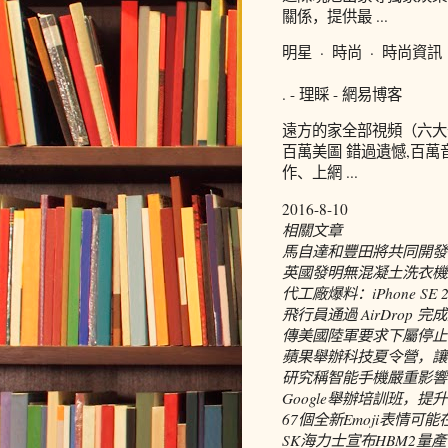
關係，提供最 ...
明星 · 時尚 · 時尚資訊 
. - 理睬 - 網易博客
遠方的家全部視頻（六大部
百萬美圖 錯過遺憾,百萬
作、上網 ...
2016-8-10
相關文章
馬自達和豐田將共同開發
英國發明無混凝土洗衣機
代工廠爆料：iPhone S
飛行員通過 AirDrop 
傳美國陸軍要求下屬停止
蘋果舉辦科技夏令營，讓
研究稱智能手機嚴重影響
Google舉辦培訓班，
67個全新Emoji表情可能在
SK海力士宣布HBM2量產