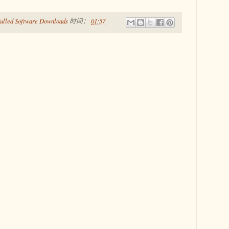
ulled Software Downloads
时间：
01:57