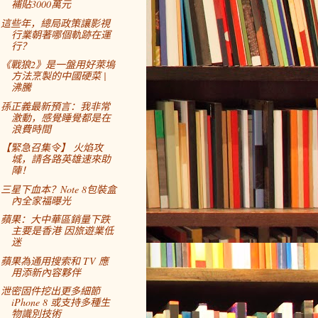
補貼3000萬元
這些年，總局政策讓影視
行業朝著哪個軌跡在運
行？
《戰狼2》是一盤用好萊塢
方法烹製的中國硬菜 |
沸騰
孫正義最新預言：我非常
激動，感覺睡覺都是在
浪費時間
【緊急召集令】 火焰攻
城，請各路英雄速來助
陣！
三星下血本？Note 8包裝盒
內全家福曝光
蘋果：大中華區銷量下跌
主要是香港 因旅遊業低
迷
蘋果為通用搜索和 TV 應
用添新內容夥伴
泄密固件挖出更多細節
iPhone 8 或支持多種生
物識別技術