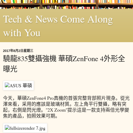
Tech & News Come Along
with You
2017年8月2日星期三
驍龍835雙攝強機 華碩ZenFone 4外形全
曝光
今天，華碩ZenFone4 Pro真機的首張完整背部照片現身。從光
澤來看，采用的應該是玻璃材質。左上角平行雙攝，略有突
起，右側是閃光燈。"2X Zoom"提示這是一款支持兩倍光學變
焦的產品，拍照效果可期。