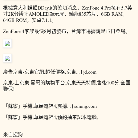
根據意大利媒體DDay.it的確切消息，ZenFone 4 Pro擁有5.7英
寸2K分辨率AMOLED顯示屏，驍龍835芯片，6GB RAM，
64GB ROM，安卓7.1.1。
ZenFone 4家族最快8月初發布，台灣市場據說是17日登場。
廣告京東-京東官網,超低價格,京東... | jd.com
京東-上京東,實惠的購物平台,京東天天特價,售後100分,全國
聯保!
「蘇寧」手機,華碩電神4,震撼... | suning.com
「蘇寧」手機,華碩電神4,預約抽筆記本電腦,
來自搜狗