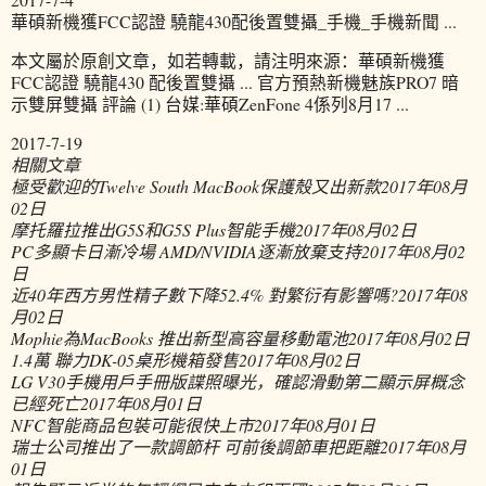
華碩新機獲FCC認證 驍龍430配後置雙攝_手機_手機新聞 ...
本文屬於原創文章，如若轉載，請注明來源：華碩新機獲
FCC認證 驍龍430 配後置雙攝 ... 官方預熱新機魅族PRO7 暗
示雙屏雙攝 評論 (1) 台媒:華碩ZenFone 4係列8月17 ...
2017-7-19
相關文章
極受歡迎的Twelve South MacBook保護殼又出新款
2017年08月
02日
摩托羅拉推出G5S和G5S Plus智能手機
2017年08月02日
PC多顯卡日漸冷場 AMD/NVIDIA逐漸放棄支持
2017年08月02
日
近40年西方男性精子數下降52.4% 對繁衍有影響嗎?
2017年08
月02日
Mophie為MacBooks 推出新型高容量移動電池
2017年08月02日
1.4萬 聯力DK-05桌形機箱發售
2017年08月02日
LG V30手機用戶手冊版諜照曝光，確認滑動第二顯示屏概念
已經死亡
2017年08月01日
NFC智能商品包裝可能很快上市
2017年08月01日
瑞士公司推出了一款調節杆 可前後調節車把距離
2017年08月
01日