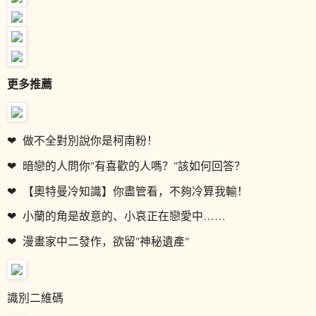
更
多
推
薦
❤
做不全對別說你是柯南粉！
❤
暗戀的人問你"有喜歡的人嗎？"該如何回答？
❤
【奧特曼冷知識】你盡管看，不夠冷算我輸！
❤
小蘭的角是故意的、小哀正在戀愛中……
❤
漫畫家中二發作，欲留"神秘遺產"
識別二維碼