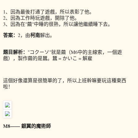
1、因為最後打通了遊戲，所以表彰了他。
2、因為工作時玩遊戲，開除了他。
3、因為在"繭"中睡的很熟，所以讓他繼續睡下去。
答案：
柯南
2，由
解出。
題目解析：
"コクーソ"就是繭（M6中的主線索，一個遊
戲），製作繭的是蠶。蠶 = かいこ = 解雇
這個好像還算是很簡單的了，所以上班幹嘛要玩這種東西
啦！
M8—— 銀翼的魔術師