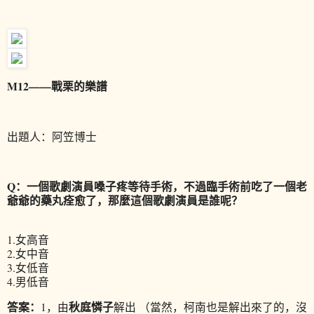
M12——戰栗的樂譜
出題人：阿笠博士
Q：一個歌劇演員嗓子疼等待手術，不過臨手術前吃了一個老
爺爺的藥丸痊愈了，那麼這個歌劇演員是誰呢？
1.女高音
2.女中音
3.女低音
4.男低音
答案：
秋庭憐子
1，由
解出 （當然，柯南也是解出來了的，沒