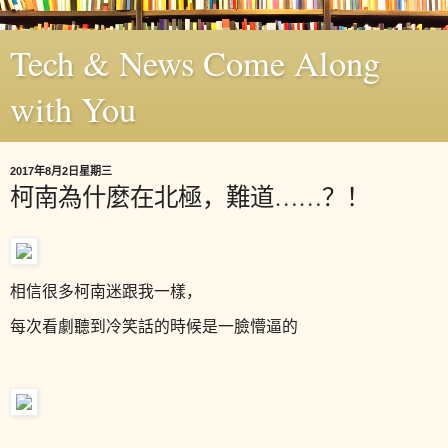
Tech & News Come Along
with You
2017年8月2日星期三
柯南為什麼在北極，難道……？！
相信很多柯南迷跟我一樣，
每次看劇聽到冷笑話的時候是一臉懵逼的