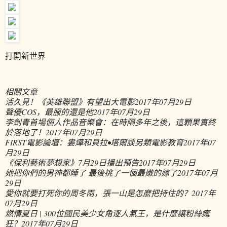
打開新世界
相關文章
活久見！《英雄聯盟》有望出大電影
2017年07月29日
聲優COS，最服的還是他
2017年07月29日
李劍青首場個人作品音樂會：在時隔多年之後，這顆果實終
於落地了！
2017年07月29日
FIRST電影論壇：婁燁和貝拉•塔爾談另類電影教育
2017年07
月29日
《保利藝術夢想家》7月29日播出預告
2017年07月29日
她把你們的男神都睡了 最後挑了一個最嫩的嫁了
2017年07月
29日
愛你就要打死你的周冬雨，張一山是怎麼把持住的？
2017年
07月29日
燃情夏日 | 300位國民美少女角逐人氣王，是什麼讓粉絲瘋
狂？
2017年07月29日