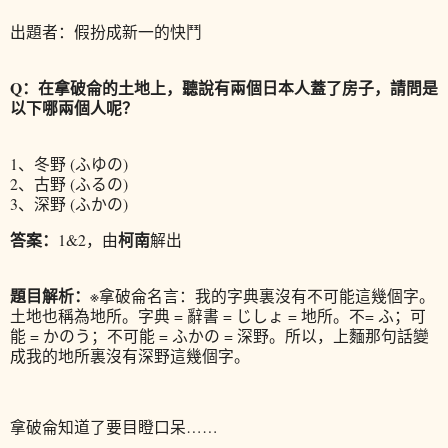
出題者：假扮成新一的快鬥
Q：在拿破侖的土地上，聽說有兩個日本人蓋了房子，請問是
以下哪兩個人呢？
1、冬野 (ふゆの)
2、古野 (ふるの)
3、深野 (ふかの)
答案：
柯南
1&2，由
解出
題目解析：
※拿破侖名言：我的字典裏沒有不可能這幾個字。
土地也稱為地所。字典 = 辭書 = じしょ = 地所。不= ふ；可
能 = かのう；不可能 = ふかの = 深野。所以，上麵那句話變
成我的地所裏沒有深野這幾個字。
拿破侖知道了要目瞪口呆……