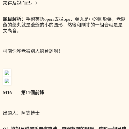
來得及說而已。）
題目解析：
手術英語opera去掉ope，藥丸是小的圓形藥，老爺
爺的藥丸就是爺爺的小的圓形，然後和剛才的一組合就是是
女高音。
柯南你咋老被別人搶台詞啊！
M16——第11個前鋒
出題人：阿笠博士
Q：據說足球選手開汽車時，車門都關的很緊。這和一個足球