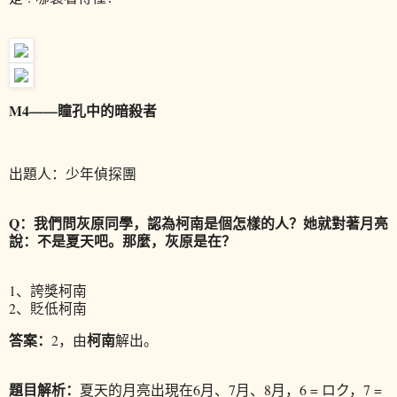
M4——瞳孔中的暗殺者
出題人：少年偵探團
Q：我們問灰原同學，認為柯南是個怎樣的人？她就對著月亮
說：不是夏天吧。那麼，灰原是在？
1、誇獎柯南
2、貶低柯南
答案：
柯南
2，由
解出。
題目解析：
夏天的月亮出現在6月、7月、8月，6 = ロク，7 =