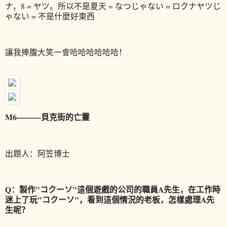
ナ，8 = ヤツ。所以不是夏天 = なつじゃない = ロクナヤツじ
ゃない = 不是什麼好東西
讓我捧腹大笑一會哈哈哈哈哈哈！
M6———貝克街的亡靈
出題人：阿笠博士
Q：製作"コクーソ"這個遊戲的公司的職員A先生，在工作時
迷上了玩"コクーソ"，看到這個情況的老板，怎樣處理A先
生呢？