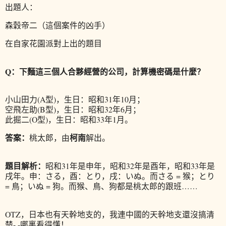
出題人：
森穀帝二
（這個案件的凶手）
在自家花園派對上出的題目
Q：下麵這三個人合夥經營的公司，計算機密碼是什麼？
小山田力(A型)，生日：昭和31年10月；
空飛左助(B型)，生日：昭和32年6月；
此掘二(O型)，生日：昭和33年1月。
答案：
柯南
桃太郎，由
解出。
題目解析：
昭和31年是申年，昭和32年是酉年，昭和33年是
戌年。申：さる，酉：とり，戌：いぬ。而さる = 猴；とり
= 鳥；いぬ = 狗。而猴、鳥、狗都是桃太郎的跟班……
OTZ，日本也有天幹地支的，我連中國的天幹地支還沒搞清
楚-.-哪裏看得懂！