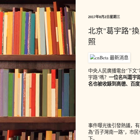
2017年8月2日星期三
北京"葛宇路"
照
中央人民廣播電台"下文"
一位名叫葛宇
宇路"嗎？
名也被收錄到高德、百度
事件曝光後引發熱議，有
為"百子灣南一路"，市
下。