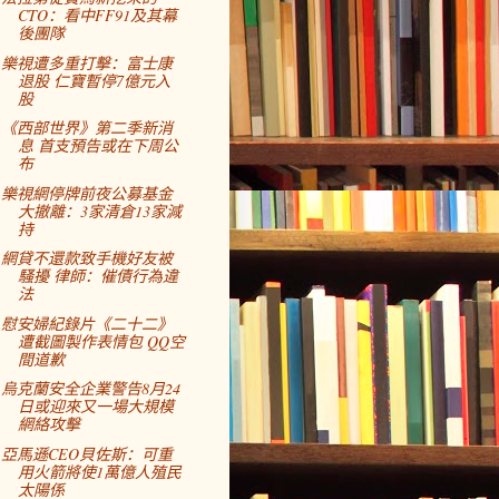
CTO：看中FF91及其幕
後團隊
樂視遭多重打擊：富士康
退股 仁寶暫停7億元入
股
《西部世界》第二季新消
息 首支預告或在下周公
布
樂視網停牌前夜公募基金
大撤離：3家清倉13家減
持
網貸不還款致手機好友被
騷擾 律師：催債行為違
法
慰安婦紀錄片《二十二》
遭截圖製作表情包 QQ空
間道歉
烏克蘭安全企業警告8月24
日或迎來又一場大規模
網絡攻擊
亞馬遜CEO貝佐斯：可重
用火箭將使1萬億人殖民
太陽係