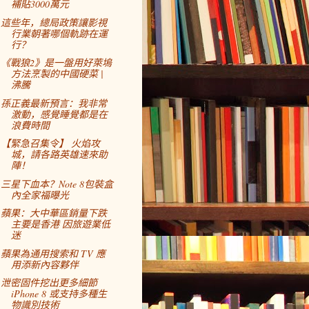
補貼3000萬元
這些年，總局政策讓影視
行業朝著哪個軌跡在運
行？
《戰狼2》是一盤用好萊塢
方法烹製的中國硬菜 |
沸騰
孫正義最新預言：我非常
激動，感覺睡覺都是在
浪費時間
【緊急召集令】 火焰攻
城，請各路英雄速來助
陣！
三星下血本？Note 8包裝盒
內全家福曝光
蘋果：大中華區銷量下跌
主要是香港 因旅遊業低
迷
蘋果為通用搜索和 TV 應
用添新內容夥伴
泄密固件挖出更多細節
iPhone 8 或支持多種生
物識別技術