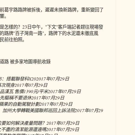
前葛宇路路牌被拆後，遲遲未換新路牌，重新變回了
響。
是怎樣的？23日中午，"下文"客戶端記者趕往現場發
的路牌"百子灣南一路"，路牌下的水泥還未徹底風
民前往拍照。
道路 被多家地圖導航收錄
發布：搭載聯發科X20
2017年07月29日
再次現身
2017年07月29日
漢瓦 售價1390元/平米
2017年07月29日
先驅稱不要退休
2017年07月29日
觀蘋果的自動駕駛計劃
2017年07月29日
回合：加州大學轉戰美國聯邦巡回上訴法院
2017年07月29
斯拉要如何解決產量問題？
2017年07月29日
之不盡的清潔能源還遠嗎
2017年07月29日