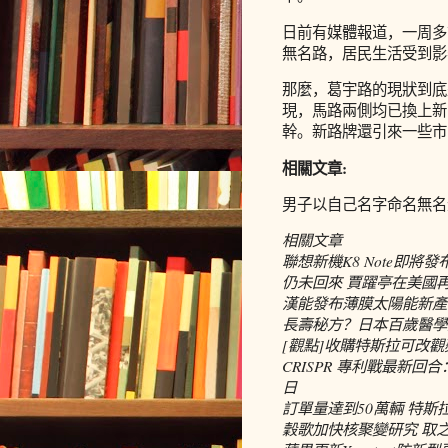
日前有媒體報道，一周多
無名路，居民生活受到影
那麼，葛宇路的現狀到底
現，馬路兩側均已換上新
幹。新路牌還引來一些市
相關文章:
男子以自己名字命名無名
相關文章
聯想新機K8 Note即將
仍未回來 賈躍亭在美國
漢能發布薄膜太陽能新產品
長壽秘方？日本百歲醫學
[觀點]收購特斯拉可改
CRISPR 專利戰最新
日
訂單量達到50萬輛 特
穀歌加快核聚變研究 取