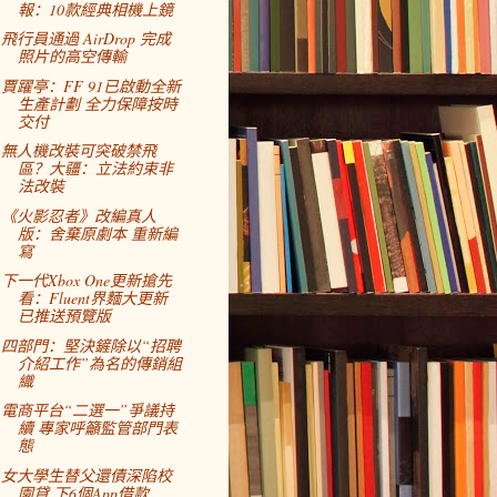
報：10款經典相機上鏡
飛行員通過 AirDrop 完成
照片的高空傳輸
賈躍亭：FF 91已啟動全新
生產計劃 全力保障按時
交付
無人機改裝可突破禁飛
區？大疆：立法約束非
法改裝
《火影忍者》改編真人
版：舍棄原劇本 重新編
寫
下一代Xbox One更新搶先
看：Fluent界麵大更新
已推送預覽版
四部門：堅決鏟除以“招聘
介紹工作”為名的傳銷組
織
電商平台“二選一”爭議持
續 專家呼籲監管部門表
態
女大學生替父還債深陷校
園貸 下6個App借款