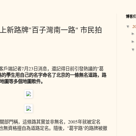
博客
2
▼
換上新路牌"百子灣南一路" 市民拍
客戶端記者7月23日消息，還記得日前引發熱議的"葛
路的學生用自己的名字命名了北京的一條無名道路，路
地圖等多個地圖軟件。
關部門稱，這條路其實並非無名，2005年就被定名
民也無資格擅自為道路定名。隨後，"葛宇路"的路牌被撤