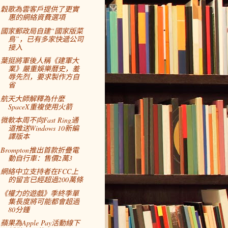
穀歌為雲客戶提供了更實
惠的網絡資費選項
國家郵政局自建“國家版菜
鳥”，已有多家快遞公司
接入
葉挺將軍後人稱《建軍大
業》嚴重娛樂曆史，羞
辱先烈，要求製作方自
省
航天大師解釋為什麼
SpaceX重複使用火箭
微軟本周不向Fast Ring通
道推送Windows 10新編
譯版本
Brompton推出首款折疊電
動自行車：售價2萬3
網絡中立支持者在FCC上
的留言已經超過200萬條
《權力的遊戲》季終季單
集長度將可能都會超過
80分鍾
蘋果為Apple Pay活動線下