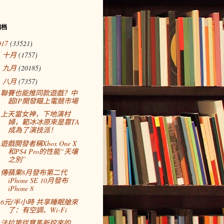
归档
017
(33521)
十月
(1757)
►
九月
(20185)
►
八月
(7357)
▼
聯賽也能推同款遊戲？中
超IP開發瞄上電競市場
上天當女神，下地演村
婦，範冰冰原來是靠TA
成為了演技派！
遊戲開發者稱Xbox One X
和PS4 Pro的性能“天壤
之別”
傳蘋果8月發布第二代
iPhone SE 10月發布
iPhone 8
6元/半小時 共享睡眠艙來
了：有空調、Wi-Fi
法拉第從寶馬新挖來的