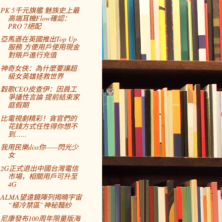
PK 5千元旗艦 魅族史上最
高端耳機Flow確認：
PRO 7絕配
亞馬遜在英國推出Top Up
服務 方便用戶使用現金
對賬戶進行充值
神奇女俠：為什麼要讓超
級女英雄拯救世界
穀歌CEO皮查伊：因員工
爭議性言論 提前結束家
庭假期
比電視劇精彩！貪官們的
花錢方式任性得你想不
到......
我用民樂diss你——閃光少
女
2G正式退出中國台灣電信
市場，相關用戶可升至
4G
ALMA望遠鏡陣列揭曉宇宙
“極冷禁區”神秘麵紗
尼康發布100周年限量版海