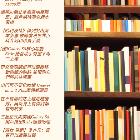
11880元
樂視30億北京商業地產殘
局：商戶期待落空虧本
苦撐
《哈利波特》係列將出兩
本新書 收錄魔法世界百
科介紹和珍貴手稿
[圖]Galaxy S8核心功能
Bixby語音助手有望下周
二上線
研究發現蜻蜓可以跟蹤移
動物體的軌跡 並預測它
們將前往哪裏
出門再不要化妝鏡 Huawei
nova 2 Plus魔鏡版圖賞
在不自信的路上越走越優
秀，吳昕身上有你我都
有的故事
三星正式向美國Galaxy S8
用戶推出Bixby語音助理
【淑女·星範】吳亦凡：青
春可以寂靜無聲