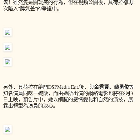
去
！雖然隻是開玩笑的行為，但在視頻公開後，具荷拉卻再
次陷入"脾氣差"的爭議中。
金秀賢、裴勇俊
另外，具荷拉在離開DSPMedia Ent.後，與
等
知名演員同吃一碗飯，而由她所出演的網絡電影也將在8月3
日上映，預告片中，她以細膩的感情變化和自然的演技，展
露出轉型為演員的決心。