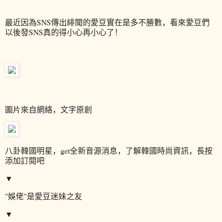
最近因為SNS傳出緋聞的愛豆實在是多不勝數，看來愛豆們
以後發SNS真的得小心再小心了！
圖片來自網絡，文字原創
八卦韓國明星，
get全新音源消息，了解韓國時尚資訊，長按
添加訂閱吧
▼
"娛佬"是愛豆迷妹之友
▼