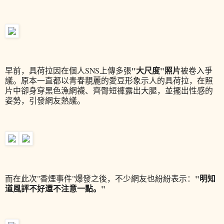
"大尺度"照片
早前，具荷拉因在個人SNS上傳多張
被卷入爭
議。原本一直都以青春靚麗的愛豆形象示人的具荷拉，在照
片中卻身穿黑色漁網襪、齊臀短褲露出大腿，並擺出性感的
姿勢，引發網友熱議。
"明知
而在此次"香煙事件"爆發之後，不少網友也紛紛表示：
道風評不好還不注意一點。"