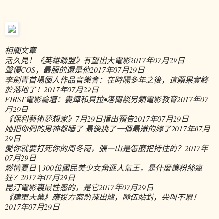
相關文章
活久見！《英雄聯盟》有望出大電影
2017年07月29日
聲優COS，最服的還是他
2017年07月29日
李劍青首場個人作品音樂會：在時隔多年之後，這顆果實終
於落地了！
2017年07月29日
FIRST電影論壇：婁燁和貝拉•塔爾談另類電影教育
2017年07
月29日
《保利藝術夢想家》7月29日播出預告
2017年07月29日
她把你們的男神都睡了 最後挑了一個最嫩的嫁了
2017年07月
29日
愛你就要打死你的周冬雨，張一山是怎麼把持住的？
2017年
07月29日
燃情夏日 | 300位國民美少女角逐人氣王，是什麼讓粉絲瘋
狂？
2017年07月29日
昆汀電影裏最性感的，是它
2017年07月29日
《建軍大業》應援方案熱辣出爐，隊伍站對，尖叫不累！
2017年07月29日