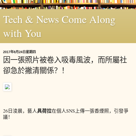
Tech & News Come Along
with You
2017年8月24日星期四
因一張照片被卷入吸毒風波，而所屬社
卻急於撇清關係？！
具荷拉
26日淩晨，藝人
在個人SNS上傳一張香煙照，引發爭
議！