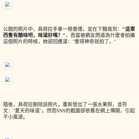
"這東
公開的照片中，具荷拉手拿一根香煙，並在下麵寫到：
西隻有酸味吧，味道好嗎？"
，而當被網友問道為什麼會拍攝
這個照片的時候，她卻回應道："覺得神奇就拍了。"
隨後，具荷拉刪除該照片，重新發出了一張水果照，並符
文："夏天的味道"。然而SNS的截圖卻依舊在網上傳開，引起
不小風波。