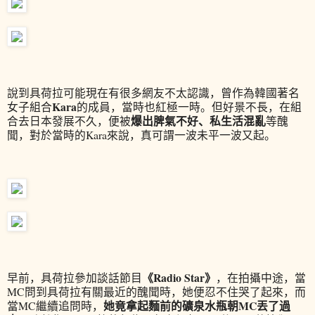
說到具荷拉可能現在有很多網友不太認識，曾作為韓國著名
Kara
女子組合
的成員，當時也紅極一時。但好景不長，在組
爆出脾氣不好、私生活混亂
合去日本發展不久，便被
等醜
聞，對於當時的Kara來說，真可謂一波未平一波又起。
《Radio Star》
早前，具荷拉參加談話節目
，在拍攝中途，當
MC問到具荷拉有關最近的醜聞時，她便忍不住哭了起來，而
她竟拿起麵前的礦泉水瓶朝MC丟了過
當MC繼續追問時，