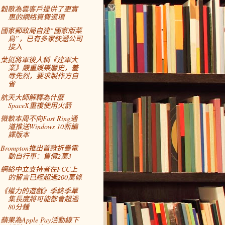
穀歌為雲客戶提供了更實
惠的網絡資費選項
國家郵政局自建“國家版菜
鳥”，已有多家快遞公司
接入
葉挺將軍後人稱《建軍大
業》嚴重娛樂曆史，羞
辱先烈，要求製作方自
省
航天大師解釋為什麼
SpaceX重複使用火箭
微軟本周不向Fast Ring通
道推送Windows 10新編
譯版本
Brompton推出首款折疊電
動自行車：售價2萬3
網絡中立支持者在FCC上
的留言已經超過200萬條
《權力的遊戲》季終季單
集長度將可能都會超過
80分鍾
蘋果為Apple Pay活動線下