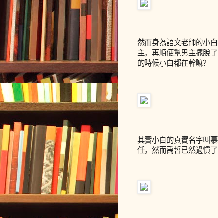
然而身為語文老師的小白
主，再順便幫男主擺脫了
的時候小白都在幹嘛？
其實小白的真實名字叫慕
任。然而禹哲已然過慣了