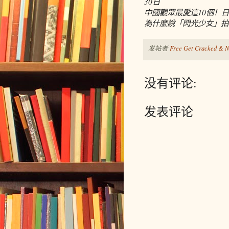
30日
中國觀眾最愛這10個！
為什麼說「閃光少女」拍
发帖者
Free Get Cracked & N
没有评论:
发表评论