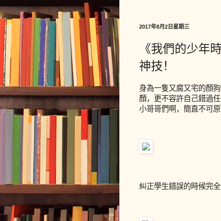
2017年8月2日星期三
《我們的少年
神技！
身為一隻又腐又宅的顏狗
顏，更不容許自己錯過任
小哥哥們啊，簡直不可原
糾正學生錯誤的時候完全