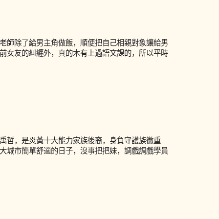
老師除了給男主角做飯，順便把自己相親對象讓給男
前女友的糾纏外，真的木有上過語文課的，所以平時
禹哲，是炎黃十大能力家族後裔，身負守護族徽重
大城市簡單舒適的日子，沒事把把妹，調戲調戲學員