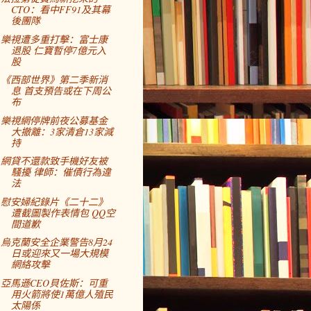
CTO：看中FF91及其幕
後團隊
樂視遭多重打擊：富士康
退股 仁寶暫停7億元入
股
《西部世界》第二季新消
息 首支預告或在下周公
布
樂視網停牌前夜公募基金
大撤離：3家清倉13家減
持
網貸不還款致手機好友被
騷擾 律師：催債行為違
法
慰安婦紀錄片《二十二》
遭截圖製作表情包 QQ空
間道歉
烏克蘭安全企業警告8月24
日或迎來又一場大規模
網絡攻擊
亞馬遜CEO貝佐斯：可重
用火箭將使1萬億人殖民
太陽係