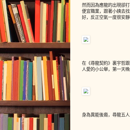
然而因為應龍的出現卻打
便宜職業，跟著小姨去找
好，反正空氣一度很安靜
在《尋龍契約》裏宇哲跟
人愛的小公舉，第一天晚
身為異能後裔，尋龍五人