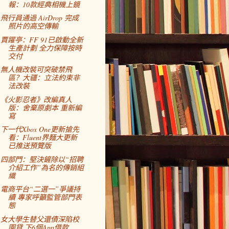
報：10款經典相機上鏡
飛行員通過 AirDrop 完成
照片的高空傳輸
賈躍亭：FF 91已啟動全新
生產計劃 全力保障按時
交付
無人機改裝可突破禁飛
區？大疆：立法約束非
法改裝
《火影忍者》改編真人
版：舍棄原劇本 重新編
寫
下一代Xbox One更新搶先
看：Fluent界麵大更新
已推送預覽版
四部門：堅決鏟除以“招聘
介紹工作”為名的傳銷組
織
電商平台“二選一”爭議持
續 專家呼籲監管部門表
態
女大學生替父還債深陷校
園貸 下6個App借款