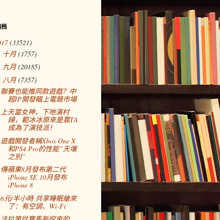
归档
017
(33521)
十月
(1757)
►
九月
(20185)
►
八月
(7357)
▼
聯賽也能推同款遊戲？中
超IP開發瞄上電競市場
上天當女神，下地演村
婦，範冰冰原來是靠TA
成為了演技派！
遊戲開發者稱Xbox One X
和PS4 Pro的性能“天壤
之別”
傳蘋果8月發布第二代
iPhone SE 10月發布
iPhone 8
6元/半小時 共享睡眠艙來
了：有空調、Wi-Fi
法拉第從寶馬新挖來的