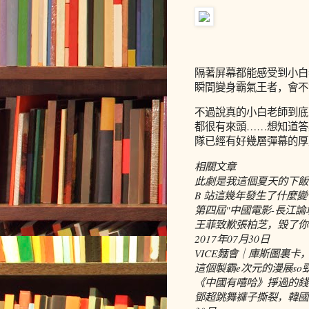
隔著屏幕都能感受到小白
瞬間變身霸氣王者，會不
不過說真的小白老師到底
都很有來頭……想知道答
隊已經有好幾層彈幕的厚
相關文章
此劇是我這個夏天的下飯
B 站這幾年發生了什麼
第四屆"中國電影-長江論壇
王菲致歉張柏芝，毀了你
2017年07月30日
VICE麵會｜庫斯圖裏
這個製霸e次元的漫展s
《中國有嘻哈》掙過的錢
鄧超跳舞褲子撕裂，韓國