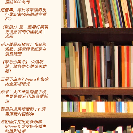
補貼3000萬元
這些年，總局政策讓影視
行業朝著哪個軌跡在運
行？
《戰狼2》是一盤用好萊塢
方法烹製的中國硬菜 |
沸騰
孫正義最新預言：我非常
激動，感覺睡覺都是在
浪費時間
【緊急召集令】 火焰攻
城，請各路英雄速來助
陣！
三星下血本？Note 8包裝盒
內全家福曝光
蘋果：大中華區銷量下跌
主要是香港 因旅遊業低
迷
蘋果為通用搜索和 TV 應
用添新內容夥伴
泄密固件挖出更多細節
iPhone 8 或支持多種生
物識別技術