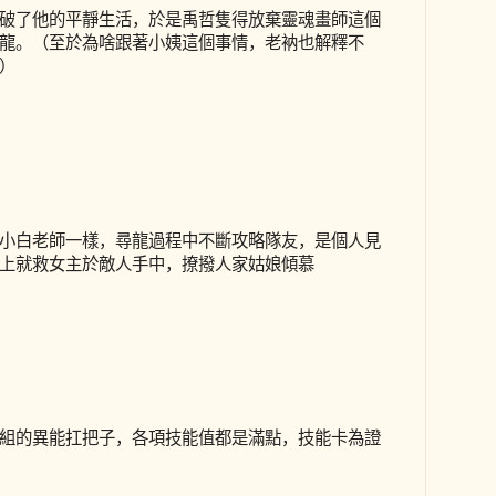
破了他的平靜生活，於是禹哲隻得放棄靈魂畫師這個
龍。（至於為啥跟著小姨這個事情，老衲也解釋不
）
小白老師一樣，尋龍過程中不斷攻略隊友，是個人見
上就救女主於敵人手中，撩撥人家姑娘傾慕
組的異能扛把子，各項技能值都是滿點，技能卡為證