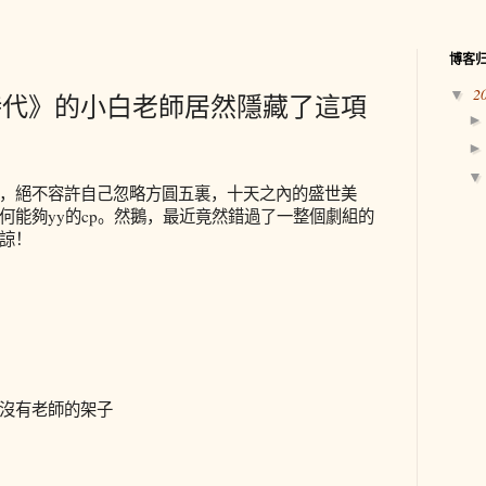
博客
2
▼
時代》的小白老師居然隱藏了這項
，絕不容許自己忽略方圓五裏，十天之內的盛世美
何能夠
yy
的
cp
。然鵝，最近竟然錯過了一整個劇組的
諒！
沒有老師的架子