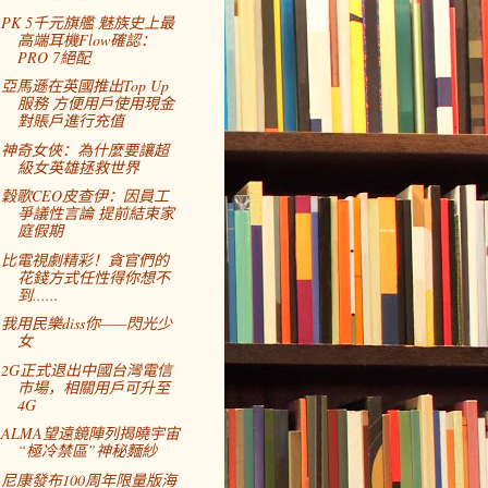
PK 5千元旗艦 魅族史上最
高端耳機Flow確認：
PRO 7絕配
亞馬遜在英國推出Top Up
服務 方便用戶使用現金
對賬戶進行充值
神奇女俠：為什麼要讓超
級女英雄拯救世界
穀歌CEO皮查伊：因員工
爭議性言論 提前結束家
庭假期
比電視劇精彩！貪官們的
花錢方式任性得你想不
到......
我用民樂diss你——閃光少
女
2G正式退出中國台灣電信
市場，相關用戶可升至
4G
ALMA望遠鏡陣列揭曉宇宙
“極冷禁區”神秘麵紗
尼康發布100周年限量版海