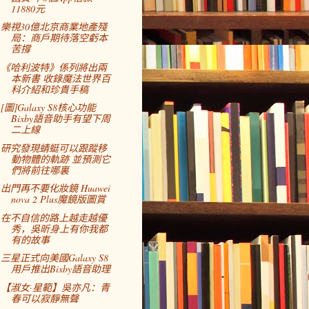
11880元
樂視30億北京商業地產殘
局：商戶期待落空虧本
苦撐
《哈利波特》係列將出兩
本新書 收錄魔法世界百
科介紹和珍貴手稿
[圖]Galaxy S8核心功能
Bixby語音助手有望下周
二上線
研究發現蜻蜓可以跟蹤移
動物體的軌跡 並預測它
們將前往哪裏
出門再不要化妝鏡 Huawei
nova 2 Plus魔鏡版圖賞
在不自信的路上越走越優
秀，吳昕身上有你我都
有的故事
三星正式向美國Galaxy S8
用戶推出Bixby語音助理
【淑女·星範】吳亦凡：青
春可以寂靜無聲