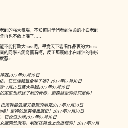
老師的強大氣場，不知道同學們看到溫柔的小白老師
會再也不敢上課了
……
能不能打敗大
boss
呢，畢竟天下霸唱作品裏的大
boss
案的同學去愛奇藝看啊，反正那裏給小白加油的啦啦
度惹
~
神器
2017年07月30日
變化，它已經麵目全非了嗎？
2017年07月30日
" 7月25日盛大舉辦
2017年07月30日
的家庭也葬送了我的青春，謝霆鋒愛的終究是你！
卡，巴爾幹最浪漫又憂鬱的朋克
2017年07月30日
o勁爆！更嗨的是美漫黑曆史！
2017年07月30日
，它也沒少掙
2017年07月30日
女團胸墊滑落，明星在舞台上也挺糗的！
2017年07月