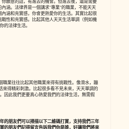
，你願意的話，有進去的機會。但進去後，還是需要
的內涵。法律界是一個講求"專業"的職業，不能天天
個內涵和充實感，你會更熱愛你的生活。其實比起很
挑戰性和充實感。比起其他人天天生活單調（例如
機
你的法律生活。
個職業往往比起其他職業來得有挑戰性。像滑水，蹦
活來得精彩刺激。比起很多看不見未來，天天單調的
。因此我們更要真心熱愛我們的法律生活，無需假
年的朋友們可以掃描以下二維碼打賞，支持我們三年
賞的朋友們記得留言告訴我們你是誰，好讓我們將來