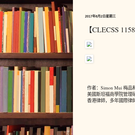
2017年8月2日星期三
【CLECSS 
作者：
Simon Mui
梅品
美國斯坦福商學院管理
香港律師，
多年國際律