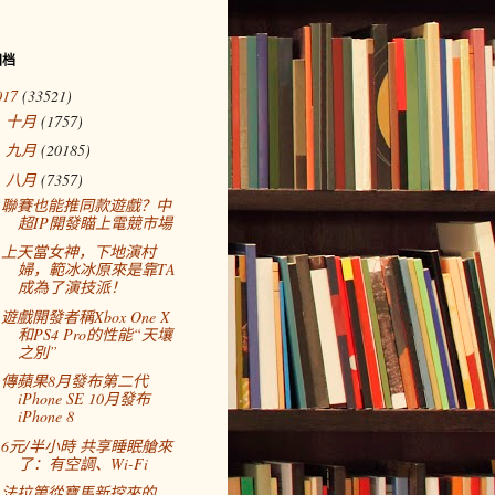
归档
017
(33521)
十月
(1757)
►
九月
(20185)
►
八月
(7357)
▼
聯賽也能推同款遊戲？中
超IP開發瞄上電競市場
上天當女神，下地演村
婦，範冰冰原來是靠TA
成為了演技派！
遊戲開發者稱Xbox One X
和PS4 Pro的性能“天壤
之別”
傳蘋果8月發布第二代
iPhone SE 10月發布
iPhone 8
6元/半小時 共享睡眠艙來
了：有空調、Wi-Fi
法拉第從寶馬新挖來的