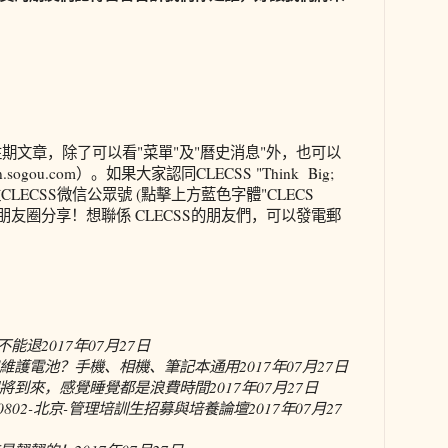
往期文章，除了可以看
"
菜單
"
及
"
曆史消息
"
外，也可以
n.sogou.com
）。如果大家認同
CLECSS "Think Big;
注
CLECSS
微信公眾號
(
點擊上方藍色字體
"CLECS
朋友圈分享！想聯係
CLECSS
的朋友們，可以發電郵
不能退
2017年07月27日
維護電池？手機、相機、筆記本通用
2017年07月27日
將到來，感覺睡覺都是浪費時間
2017年07月27日
70802-北京-管理培訓生招募與培養論壇
2017年07月27