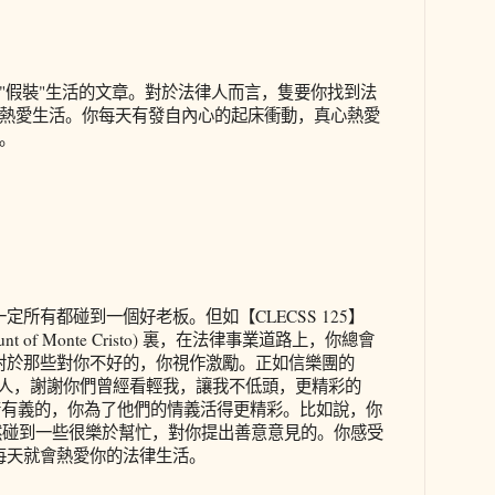
"假裝"生活的文章。對於法律人而言，隻要你找到法
熱愛生活。你每天有發自內心的起床衝動，真心熱愛
。
一定所有都碰到一個好老板。但如【
CLECSS 125
】
unt of Monte Cristo)
裏，在法律事業道路上，你總會
對於那些對你不好的，你視作激勵。正如信樂團的
人，謝謝你們曾經看輕我，讓我不低頭，更精彩的
情有義的，你為了他們的情義活得更精彩。比如說，你
然碰到一些很樂於幫忙，對你提出善意意見的。你感受
每天就會熱愛你的法律生活。