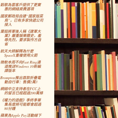
穀歌為雲客戶提供了更實
惠的網絡資費選項
國家郵政局自建“國家版菜
鳥”，已有多家快遞公司
接入
葉挺將軍後人稱《建軍大
業》嚴重娛樂曆史，羞
辱先烈，要求製作方自
省
航天大師解釋為什麼
SpaceX重複使用火箭
微軟本周不向Fast Ring通
道推送Windows 10新編
譯版本
Brompton推出首款折疊電
動自行車：售價2萬3
網絡中立支持者在FCC上
的留言已經超過200萬條
《權力的遊戲》季終季單
集長度將可能都會超過
80分鍾
蘋果為Apple Pay活動線下