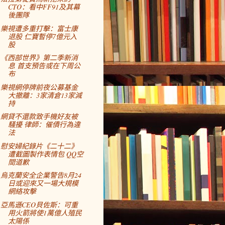
CTO：看中FF91及其幕
後團隊
樂視遭多重打擊：富士康
退股 仁寶暫停7億元入
股
《西部世界》第二季新消
息 首支預告或在下周公
布
樂視網停牌前夜公募基金
大撤離：3家清倉13家減
持
網貸不還款致手機好友被
騷擾 律師：催債行為違
法
慰安婦紀錄片《二十二》
遭截圖製作表情包 QQ空
間道歉
烏克蘭安全企業警告8月24
日或迎來又一場大規模
網絡攻擊
亞馬遜CEO貝佐斯：可重
用火箭將使1萬億人殖民
太陽係