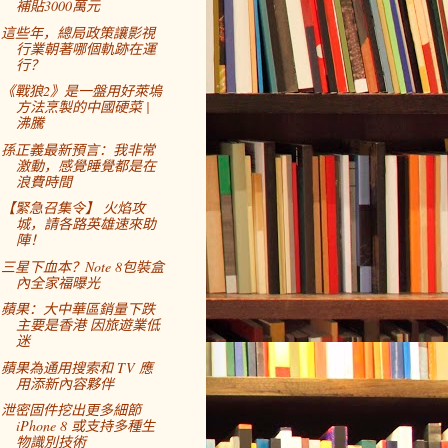
補貼3000萬元
這些年，總局政策讓影視
行業朝著哪個軌跡在運
行？
《戰狼2》是一盤用好萊塢
方法烹製的中國硬菜 |
沸騰
孫正義最新預言：我非常
激動，感覺睡覺都是在
浪費時間
【緊急召集令】 火焰攻
城，請各路英雄速來助
陣！
三星下血本？Note 8包裝盒
內全家福曝光
蘋果：大中華區銷量下跌
主要是香港 因旅遊業低
迷
蘋果為通用搜索和 TV 應
用添新內容夥伴
泄密固件挖出更多細節
iPhone 8 或支持多種生
物識別技術