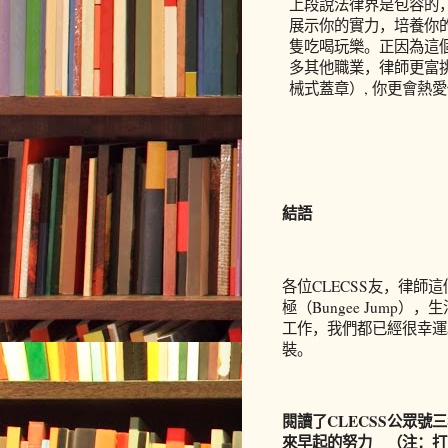
上段說法律界是包容的
展示你的實力，培養你
隻吃喝玩樂。正因為這
多其他職業，律師更富
械式蓋章）
,
你更會熱愛
結語
各位
CLECSS
友，律師這
極
（
Bungee Jump
），生
工作，我們都已經很幸運
裝。
閱讀了
CLECSS
公眾號三
來早起的努力 （注：打