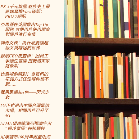
PK 5千元旗艦 魅族史上最
高端耳機Flow確認：
PRO 7絕配
亞馬遜在英國推出Top Up
服務 方便用戶使用現金
對賬戶進行充值
神奇女俠：為什麼要讓超
級女英雄拯救世界
穀歌CEO皮查伊：因員工
爭議性言論 提前結束家
庭假期
比電視劇精彩！貪官們的
花錢方式任性得你想不
到......
我用民樂diss你——閃光少
女
2G正式退出中國台灣電信
市場，相關用戶可升至
4G
ALMA望遠鏡陣列揭曉宇宙
“極冷禁區”神秘麵紗
尼康發布100周年限量版海