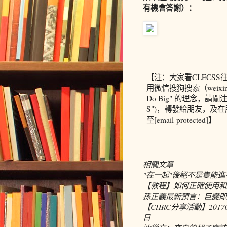
有機會答謝）：
【注：大家看
CLECSS
用微信搜狗搜索（
weixi
Do Big"
的理念，請關
S")
，轉發給朋友，及在
至
[email protected]
】
相關文章
"在一起"後絕不是隻能進
【教程】如何正確使用和
孫正義最新預言：巨變即
【CHRC分享活動】201
日