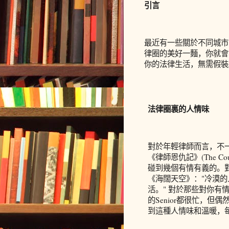
引言
最近有一些關於不同城市
律圈的美好一麵，你就會
你的法律生活，無需假裝
法律圈裏的人情味
對於年輕律師而言，不
《律師恩仇記》
(The Co
碰到幾個有情有義的。
《海闊天空》：
"
冷漠的
活。
"
對於那些對你有
的
Senior
都很忙，但偶
到這種人情味和溫暖，