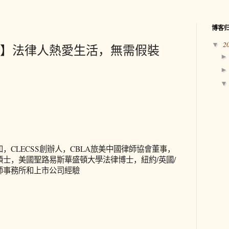
博客
2
▼
1158】法律人熱愛生活，無需假裝
和，
CLECSS
創辦人，
CBLA
旅美中國律師協會董事，
碩士，美國聖路易斯華盛頓大學法律博士，紐約
/
英國
/
師事務所和上市公司經驗