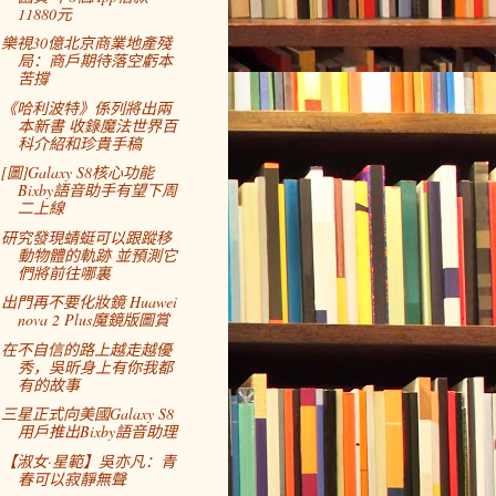
11880元
樂視30億北京商業地產殘
局：商戶期待落空虧本
苦撐
《哈利波特》係列將出兩
本新書 收錄魔法世界百
科介紹和珍貴手稿
[圖]Galaxy S8核心功能
Bixby語音助手有望下周
二上線
研究發現蜻蜓可以跟蹤移
動物體的軌跡 並預測它
們將前往哪裏
出門再不要化妝鏡 Huawei
nova 2 Plus魔鏡版圖賞
在不自信的路上越走越優
秀，吳昕身上有你我都
有的故事
三星正式向美國Galaxy S8
用戶推出Bixby語音助理
【淑女·星範】吳亦凡：青
春可以寂靜無聲