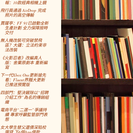
報：10款經典相機上鏡
飛行員通過 AirDrop 完成
照片的高空傳輸
賈躍亭：FF 91已啟動全新
生產計劃 全力保障按時
交付
無人機改裝可突破禁飛
區？大疆：立法約束非
法改裝
《火影忍者》改編真人
版：舍棄原劇本 重新編
寫
下一代Xbox One更新搶先
看：Fluent界麵大更新
已推送預覽版
四部門：堅決鏟除以“招聘
介紹工作”為名的傳銷組
織
電商平台“二選一”爭議持
續 專家呼籲監管部門表
態
女大學生替父還債深陷校
園貸 下6個App借款