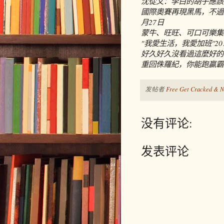
沈從文：李白的胡子應該
國際奧賽再現黑馬，不過
月27日
蒙牛、旺旺、可口可樂集
"我愛生活，我愛加班"
2
好久好久沒看過這麼好的
重回侏羅紀，你能跑贏霸
发帖者
Free Get Cracked & N
没有评论:
发表评论