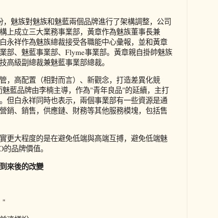
份，魅族對魅族和魅藍兩個品牌進行了架構調整，公司
構上成立三大業務事業部，黃章作為魅族董事長兼
。白永祥作為魅族總裁接受各職能中心彙報，並和黃章
業部、魅藍事業部、Flyme事業部。黃章親自掛帥魅族
技高級副總裁兼魅藍事業部總裁。
管，高配置（相對而言）、新觀念，打造差異化競
。而魅藍品牌由李楠主導，作為"青年良品"的延續，主打
。但白永祥同時也表示，兩個事業部有一些資源是通
營銷、銷售，供應鏈、財務等其他服務模塊，包括售
實更大程度的是在避免低端與高端互搏，避免低端魅
RO的品牌價值。
到來後的改變
"