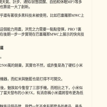
實現天氣、計步、通知/狀態提醒、自拍和休眠MP3等多
也算是一大了創新。
乎還有著很多黑科技未被使用，比如巴塞羅那MWC上
這個能力用盡，洪荒之力需要一點點發揮，PRO 7裏
在後期一步一步實現在巴塞羅那MWC上展示的快充技
道
會。
2500萬的銷量，其實也不然，或許隻是為了硬杠小米
款機器，而紅米與魅藍也是打得不可開交。
年之後，魅族如今隻發了三部手機，而相比之下，小米似
了當天發布的小米5X，有消息稱小米還將發布更為低
魅族這個品牌，我們一年不會有那麼多的產品，最多