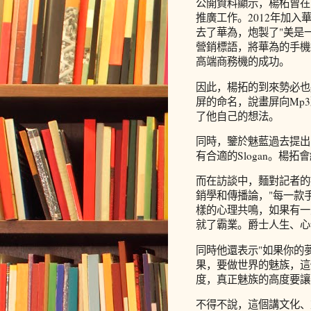
公開資料顯示，楊柘曾在
推廣工作。2012年加入
去了華為，炮製了"美是一
營銷標語，將華為的手機推
高端商務機的成功。
因此，楊拓的到來勢必也
屏的命名，說畫屏向Mp
了他自己的想法。
同時，鑒於魅藍過去提出"
有合適的Slogan。楊
而在訪談中，麵對記者的
銷學和傳播論，"每一款
樣的心理共鳴，如果有一
就了霸業。爵士人生、心
同時他還表示"如果你的
果，要做世界的魅族，這
度，真正魅族的高度要讓
不得不說，這個講文化、