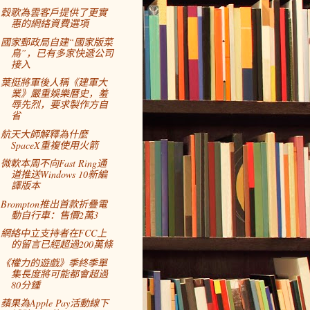
穀歌為雲客戶提供了更實
惠的網絡資費選項
國家郵政局自建“國家版菜
鳥”，已有多家快遞公司
接入
葉挺將軍後人稱《建軍大
業》嚴重娛樂曆史，羞
辱先烈，要求製作方自
省
航天大師解釋為什麼
SpaceX重複使用火箭
微軟本周不向Fast Ring通
道推送Windows 10新編
譯版本
Brompton推出首款折疊電
動自行車：售價2萬3
網絡中立支持者在FCC上
的留言已經超過200萬條
《權力的遊戲》季終季單
集長度將可能都會超過
80分鍾
蘋果為Apple Pay活動線下