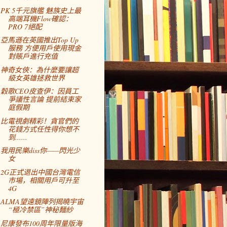
PK 5千元旗艦 魅族史上最
高端耳機Flow確認：
PRO 7絕配
亞馬遜在英國推出Top Up
服務 方便用戶使用現金
對賬戶進行充值
神奇女俠：為什麼要讓超
級女英雄拯救世界
穀歌CEO皮查伊：因員工
爭議性言論 提前結束家
庭假期
比電視劇精彩！貪官們的
花錢方式任性得你想不
到......
我用民樂diss你——閃光少
女
2G正式退出中國台灣電信
市場，相關用戶可升至
4G
ALMA望遠鏡陣列揭曉宇宙
“極冷禁區”神秘麵紗
尼康發布100周年限量版海