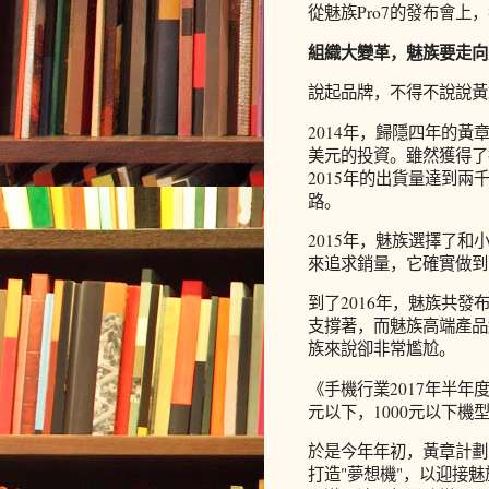
從魅族Pro7的發布會
組織大變革，魅族要走向
說起品牌，不得不說說黃
2014年，歸隱四年的
美元的投資。雖然獲得了
2015年的出貨量達到
路。
2015年，魅族選擇了
來追求銷量，它確實做到
到了2016年，魅族共發
支撐著，而魅族高端產品
族來說卻非常尷尬。
《手機行業2017年半年
元以下，1000元以下
於是今年年初，黃章計劃
打造"夢想機"，以迎接