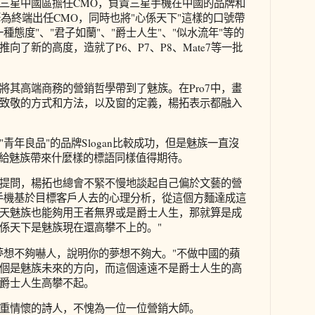
三星中國區擔任CMO，負責三星手機在中國的品牌和
華為終端出任CMO，同時也將"心係天下"這樣的口號帶
種態度"、"君子如蘭"、"爵士人生"、"似水流年"等的
向了新的高度，造就了P6、P7、P8、Mate7等一批
將其高端商務的營銷哲學帶到了魅族。在Pro7中，畫
3致敬的方式和方法，以及窗的定義，楊拓表示都融入
青年良品"的品牌Slogan比較成功，但是魅族一直沒
拓會給魅族帶來什麼樣的標語同樣值得期待。
提問，楊拓也總會不緊不慢地談起自己偏於文藝的營
手機基於目標客戶人去的心理分析，從這個方麵達成這
天魅族也能夠用王者無界或是爵士人生，那就算是成
係天下是魅族現在還高攀不上的。"
夢想不夠嚇人，說明你的夢想不夠大。"不做中國的蘋
個是魅族未來的方向，而這個遠遠不是爵士人生的高
爵士人生高攀不起。
重情懷的詩人，不愧為一位一位營銷大師。