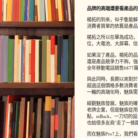
品牌的高端還要看產品的
楊拓的到來，似乎隻能解
消費者買單的依舊是產品
楊拓之所以在華為成功，
位，大電池、大屏幕、信
如果沒了產品，楊拓的品
還是產品競爭力不夠，強
全年移動電話銷售6877
與此同時，長期以來對於
超過這個價格多數消費者
一輪的高端化時，魅族需
縱觀魅族發展，魅族的確
老牌企業，但是魅族從用
點、mBack、一刀切
也給很多友商"走了一條
而在魅族Pro7上，我們