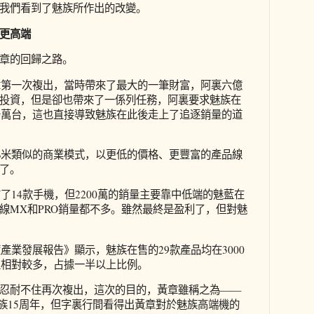
上，我們看到了魅族所作出的改變。
更高端
章的回歸之路。
黃章第一次複出，當時帶來了最大的一筆財富，阿裏六億
投資，但是卻也帶來了一係列任務，阿裏要求魅族在
兩千萬台，這也直接導致魅族在此後走上了追逐銷量的道
和小米類似的商業模式，以更低的價格、更豐富的產品線
了。
布了14款手機，但2200萬的銷量主要靠中低端的魅藍在
線MX和PRO銷量都不多。雖然最終是盈利了，但對魅
度產業發展報告》顯示，魅族在售的29款產品均在3000
機型相對較多，占據一半以上比例。
忍耐不住再次複出，這次的目的，黃章雖稱之為——
魅族15周年，但字裏行間看得出黃章對於魅族高端機的