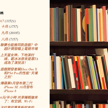
归档
017
(33521)
十月
(1757)
►
九月
(20185)
►
八月
(7357)
▼
聯賽也能推同款遊戲？中
超IP開發瞄上電競市場
上天當女神，下地演村
婦，範冰冰原來是靠TA
成為了演技派！
遊戲開發者稱Xbox One X
和PS4 Pro的性能“天壤
之別”
傳蘋果8月發布第二代
iPhone SE 10月發布
iPhone 8
6元/半小時 共享睡眠艙來
了：有空調、Wi-Fi
法拉第從寶馬新挖來的