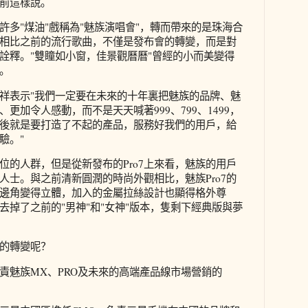
前這樣說。
許多"煤油"戲稱為"魅族演唱會"，轉而帶來的是珠海合
相比之前的流行歌曲，不僅是發布會的轉變，而是對
詮釋。"雙瞳如小窗，佳景觀曆曆"曾經的小而美變得
。
祥表示"我們一定要在未來的十年裏把魅族的品牌、魅
更加令人感動，而不是天天喊著999、799、1499，
後就是要打造了不起的產品，服務好我們的用戶，給
驗。"
位的人群，但是從新發布的Pro7上來看，魅族的用戶
人士。與之前清新圓潤的時尚外觀相比，魅族Pro7的
邊角變得立體，加入的金屬拉絲設計也顯得格外尊
去掉了之前的"男神"和"女神"版本，隻剩下經典版與夢
的轉變呢？
責魅族MX、PRO及未來的高端產品線市場營銷的