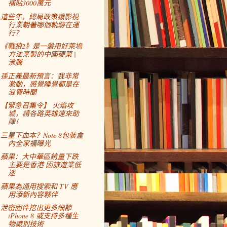
補貼3000萬元
這些年，總局政策讓影視
行業朝著哪個軌跡在運
行？
《戰狼2》是一盤用好萊塢
方法烹製的中國硬菜 |
沸騰
孫正義最新預言：我非常
激動，感覺睡覺都是在
浪費時間
【緊急召集令】 火焰攻
城，請各路英雄速來助
陣！
三星下血本？Note 8包裝盒
內全家福曝光
蘋果：大中華區銷量下跌
主要是香港 因旅遊業低
迷
蘋果為通用搜索和 TV 應
用添新內容夥伴
泄密固件挖出更多細節
iPhone 8 或支持多種生
物識別技術