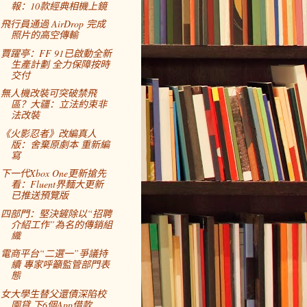
報：10款經典相機上鏡
飛行員通過 AirDrop 完成
照片的高空傳輸
賈躍亭：FF 91已啟動全新
生產計劃 全力保障按時
交付
無人機改裝可突破禁飛
區？大疆：立法約束非
法改裝
《火影忍者》改編真人
版：舍棄原劇本 重新編
寫
下一代Xbox One更新搶先
看：Fluent界麵大更新
已推送預覽版
四部門：堅決鏟除以“招聘
介紹工作”為名的傳銷組
織
電商平台“二選一”爭議持
續 專家呼籲監管部門表
態
女大學生替父還債深陷校
園貸 下6個App借款