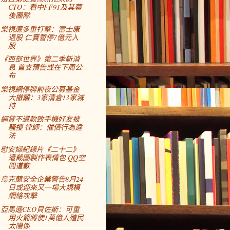
CTO：看中FF91及其幕
後團隊
樂視遭多重打擊：富士康
退股 仁寶暫停7億元入
股
《西部世界》第二季新消
息 首支預告或在下周公
布
樂視網停牌前夜公募基金
大撤離：3家清倉13家減
持
網貸不還款致手機好友被
騷擾 律師：催債行為違
法
慰安婦紀錄片《二十二》
遭截圖製作表情包 QQ空
間道歉
烏克蘭安全企業警告8月24
日或迎來又一場大規模
網絡攻擊
亞馬遜CEO貝佐斯：可重
用火箭將使1萬億人殖民
太陽係