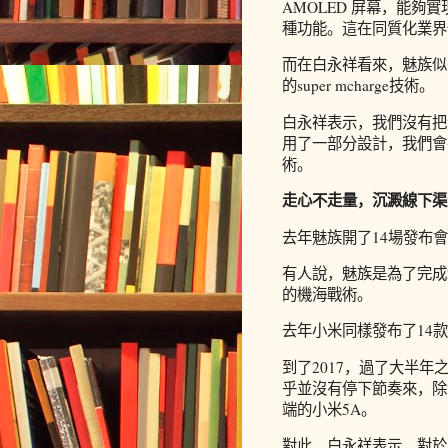
AMOLED 屏幕，能夠
種功能。這在同質化業界
而在白永祥看來，魅族似
的super mcharge技術。
白永祥表示，我們沒有把
用了一部分設計，我們會
術。
走心不走量，沉澱線下渠
去年魅族開了14場發布
有人說，魅族是為了完成
的機海戰術。
去年小米同樣發布了14
到了2017，過了大半
乎並沒有停下節奏來，除
端的小米5A。
對此，白永祥表示，對於