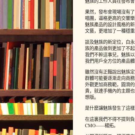
魅族的工作人員在發布會
果然，發布會現場沒有了
唱團，逼格更高的交響樂
魅族產品的設計風格的新
文藝，更增加了一種穩重
談及魅族的新定位，白永
族的產品做到更加了不起、
我們不幹這事兒，魅族以
我們用戶全方位的產品體
雖然沒有正麵說出魅族定
群體可能要逐漸走向商務
外觀更加商務範，圓滑的
貴，就連手機內的主題也
想版。
是什麼讓魅族發生了這樣
在這裏我們不得不提到負
CMO——楊拓。