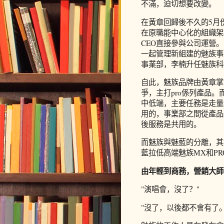
不滿，迫切想要改變。
在黃章回歸後不久的5月
在原職能中心化的組織架
CEO直接參與公司運營
一起管理新組建的魅族事
事業部，李楠升任魅族科
自此，魅族品牌由黃章掌
爭，主打pro係列產品
中低端，主要任務是走量
用的，事業部之間從產品
後服務是共用的。
而魅族與魅藍的分離，其
藍拉低高端魅族MX和P
由年輕到商務，營銷大師
"演唱會，沒了？"
"沒了，以後都不會有了。