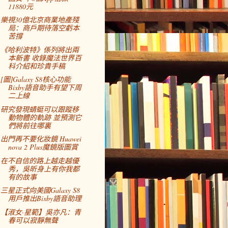
11880元
樂視30億北京商業地產殘
局：商戶期待落空虧本
苦撐
《哈利波特》係列將出兩
本新書 收錄魔法世界百
科介紹和珍貴手稿
[圖]Galaxy S8核心功能
Bixby語音助手有望下周
二上線
研究發現蜻蜓可以跟蹤移
動物體的軌跡 並預測它
們將前往哪裏
出門再不要化妝鏡 Huawei
nova 2 Plus魔鏡版圖賞
在不自信的路上越走越優
秀，吳昕身上有你我都
有的故事
三星正式向美國Galaxy S8
用戶推出Bixby語音助理
【淑女·星範】吳亦凡：青
春可以寂靜無聲