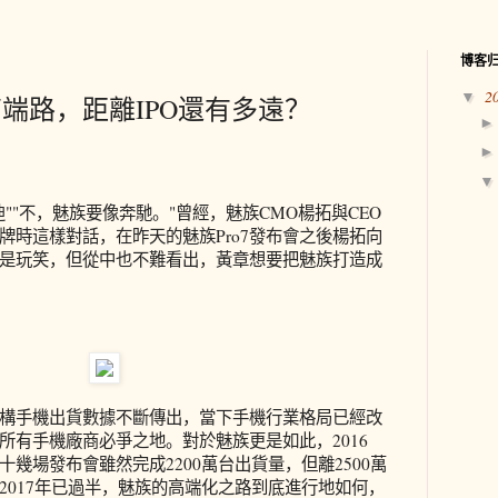
博客
2
▼
端路，距離IPO還有多遠？
""不，魅族要像奔馳。"曾經，魅族CMO楊拓與CEO
牌時這樣對話，在昨天的魅族Pro7發布會之後楊拓向
是玩笑，但從中也不難看出，黃章想要把魅族打造成
構手機出貨數據不斷傳出，當下手機行業格局已經改
所有手機廠商必爭之地。對於魅族更是如此，2016
幾場發布會雖然完成2200萬台出貨量，但離2500萬
2017年已過半，魅族的高端化之路到底進行地如何，