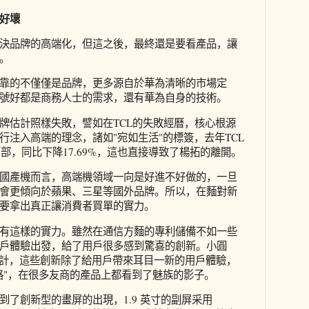
好壞
決品牌的高端化，但這之後，最終還是要看產品，讓
。
靠的不僅僅是品牌，更多源自於華為清晰的市場定
號好都是商務人士的需求，還有華為自身的技術。
牌估計照樣失敗，譬如在TCL的失敗經曆，核心根源
行注入高端的理念，諸如"宛如生活"的標簽，去年TCL
萬部，同比下降17.69%，這也直接導致了楊拓的離開。
國產機而言，高端機領域一向是好進不好做的，一旦
會更傾向於蘋果、三星等國外品牌。所以，在麵對新
要拿出真正讓消費者買單的實力。
有這樣的實力。雖然在通信方麵的專利儲備不如一些
戶體驗出發，給了用戶很多感到驚喜的創新。小圓
的設計，這些創新除了給用戶帶來耳目一新的用戶體驗，
路"，在很多友商的產品上都看到了魅族的影子。
看到了創新型的畫屏的出現，1.9 英寸的副屏采用