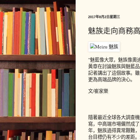
2017年8月2日星期三
魅族走向商務高
"魅藍像大眾，魅族像奧迪
黃章在討論魅族與魅藍品
記者講出了這個故事。雖
更為高端品牌的決心。
文/崔家樂
隨著最近全球各大調查機
寫，中高端市場儼然成了
年，魅族過得異常艱難，十
台目標仍有不少的差距。