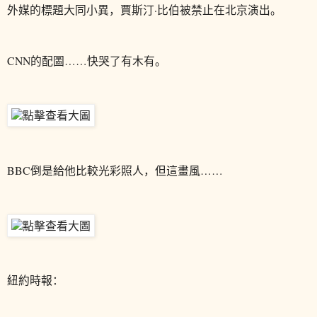
外媒的標題大同小異，賈斯汀·比伯被禁止在北京演出。
CNN的配圖……快哭了有木有。
BBC倒是給他比較光彩照人，但這畫風……
紐約時報：