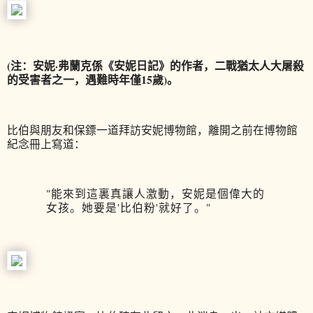
(注：安妮·弗蘭克係《安妮日記》的作者，二戰猶太人大屠殺
的受害者之一，遇難時年僅15歲)。
比伯與朋友和保鏢一道拜訪安妮博物館，離開之前在博物館
紀念冊上寫道：
"能來到這裏真讓人激動，安妮是個偉大的
女孩。她要是'比伯粉'就好了。"