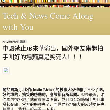
Tech & News Come Along
with You
2017年8月2日星期三
中國禁止JB來華演出，國外網友集體拍
手叫好的場麵真是笑死人！！！
關於賈斯汀·比伯(Justin Bieber)的軼事大家也聽了不少了吧，
好的壞的，搞笑的感動的，應該都有所耳聞。
但是最近，咱
們國內卻拒絕了他前來開演唱會，並且還有粉絲網上對此事
發起疑問，官方的解釋亮了，而世界各地網友的反映更是亮
瞎眾人，我們一起來看一下吧~