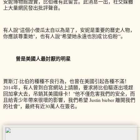
安妮博物館證實，比伯確有此留言。此消息一出，社交媒體
上大量網民發出批評聲音。
有人說"這個小傻瓜太自以為是了，安妮是重要的曆史人物，
你應該尊重她"，也有人說"希望她永遠也別成'比伯粉'"。
曾是美國人最討厭的明星
賈斯汀·比伯的種種不良行為，也曾在美國引起各種不滿！
2014年，有人曾到白宮網站上請願，要求將比伯驅逐出境趕
回加拿大去，吊銷其美國綠卡！"他不僅危害我們的安全，而
且給青少年帶來很壞的影響，我們希望 Justin bieber 離開我們
的社會"，最終有近30萬人在簽名。