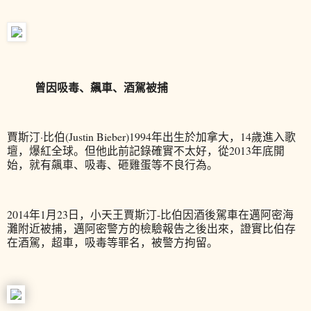
曾因吸毒、飆車、酒駕被捕
賈斯汀·比伯(Justin Bieber)1994年出生於加拿大，14歲進入歌
壇，爆紅全球。但他此前記錄確實不太好，從2013年底開
始，就有飆車、吸毒、砸雞蛋等不良行為。
2014年1月23日，小天王賈斯汀-比伯因酒後駕車在邁阿密海
灘附近被捕，邁阿密警方的檢驗報告之後出來，證實比伯存
在酒駕，超車，吸毒等罪名，被警方拘留。