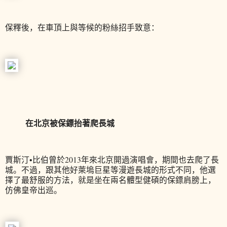
保釋後，在車頂上與等候的粉絲招手致意：
在北京被保鏢抬著爬長城
賈斯汀•比伯曾於2013年來北京開過演唱會，期間也去爬了長
城。不過，跟其他好萊塢巨星等漫遊長城的形式不同，他選
擇了最舒服的方法，就是坐在兩名體型健碩的保鏢肩膀上，
仿佛皇帝出巡。