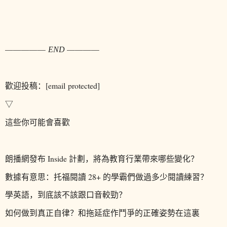
—————
————
END 
歡迎投稿
：[email protected]
▽
這些你
可能
會喜歡
朗播網發布 Inside 計劃，將為教育行業帶來哪些變化？
數據有意思：托福閱讀 28+ 的學霸們做過多少閱讀練習？
學英語，到底該不該跟口音較勁
？
如何做到真正自律？和拖延症作鬥爭的正確姿勢在這裏