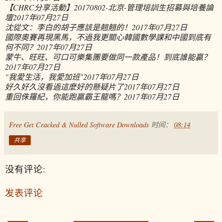
【CHRC分享活動】20170802-北京-管理培訓生招募與培養論
壇
2017年07月27日
沈從文：李白的胡子應該是翹翹的！
2017年07月27日
國際奧賽再現黑馬，不過我更關心韓國數學課和中國到底有
何不同？
2017年07月27日
蒙牛、旺旺、可口可樂集團要做同一款產品！到底誰能贏？
2017年07月27日
"我愛生活，我愛加班"
2017年07月27日
好久好久沒看過這麼好的懸疑片了
2017年07月27日
重回侏羅紀，你能跑贏霸王龍嗎？
2017年07月27日
Free Get Cracked & Nulled Software Downloads
时间：
08:14
共享
没有评论:
发表评论