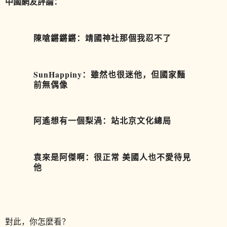
中國網友評論：
陳嗆鏘鏘鏘：靖國神社那個我忍不了
SunHappiny：雖然也很迷他，但國家麵
前無偶像
阿遙想有一個梨渦：站北京文化總局
袁來是阿傑啊：很正常 美國人也不愛待見
他
對此，你怎麼看？