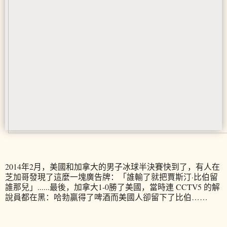
2014年2月，美國和加拿大的男子冰球半決賽快到了，有人在
芝加哥發現了這麼一塊廣告牌：「誰輸了就把賈斯汀·比伯留
誰那兒」......最後，加拿大1-0勝了美國，當時連 CCTV5 的解
說員都在黑：哈勃贏得了啤酒而美國人卻留下了比伯……