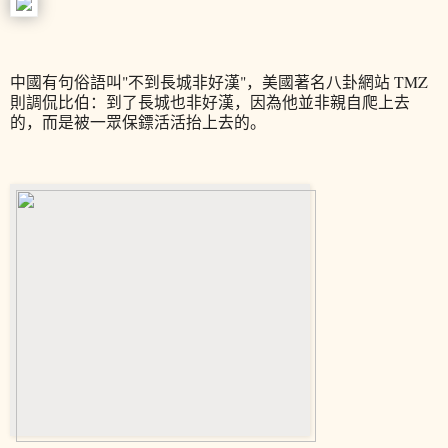
中國有句俗語叫"不到長城非好漢"，美國著名八卦網站 TMZ
則調侃比伯：到了長城也非好漢，因為他並非親自爬上去
的，而是被一眾保鏢活活抬上去的。