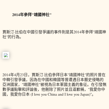
2014年參拜"靖國神社"
賈斯汀·比伯在中國引發爭議的事件則是其2014年參拜"靖國神
社"的行為。
2014年4月23日，賈斯汀·比伯參拜日本"靖國神社"的照片曾在
中韓引發爭議，因為在中國和韓國等曾遭遇日本曆史侵略的
亞洲國家，"靖國神社"被視為日本軍國主義的象征。在引發無
數爭議點擊和評論後，他刪除了照片並且道歉稱，"我愛你中
國，我愛你日本 (I love you China and I love you Japan)"。