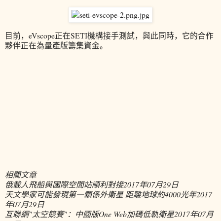
目前，eVscope正在SETI機構接手測試，與此同時，它的合作
夥伴正在為量產版籌集資金。
相關文章
俄載人飛船與國際空間站順利對接
2017年07月29日
天文學家可能發現第一顆係外衛星 距離地球約4000光年
2017
年07月29日
互聯網"太空競賽"：中國版One Web加碼低軌衛星
2017年07月