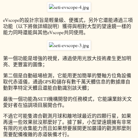
eVscope的設計宗旨是輕量級、便攜式，另外它還能通過三項
功能（以下將做詳細說明）獲得與相對大型的望遠鏡一樣的
能力同時還能與其他eVscope共同使用。
第一個功能是增強的視覺，通過使用光放大技術產生更加明
亮、更豐富的圖像；
第二個是自動磁場檢測，它能用更加簡單的雙軸方位角設備
取代赤道儀，通過GPS和儲存有數千萬天體信息的數據庫自
動對準特定天體且還能自動識別該天體；
最後一個功能為SETI機構開發的任務模式，它能讓業餘天文
愛好者在協調項目展開合作。
不過它可能隻適合觀測月球和離地球最近的四顆行星，如果
再遠一些效果就沒那麼好了。據了解，小型望遠鏡擁有非常
有限的光收集能力而且如果想要展開更加嚴謹的觀測那麼則
需要配備複雜的赤道裝備才行。