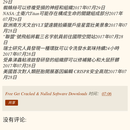
29日
蜘蛛絲可以修複受損的神經和組織
2017年07月29日
NASA:土衛六Titan可能存在構成生命的關鍵組成部分
2017年
07月29日
歐洲南方天文台VLT望遠鏡拍攝獵戶座星雲壯美景象
2017年07
月28日
"聯盟"號飛船將載三名宇航員前往國際空間站
2017年07月28
日
瑞士研究人員發現一種環肽可以令洗發水氣味持續24小時
2017年07月28日
受鼻涕蟲粘液啟發研發的組織膠可以修補豬心和大鼠肝髒
2017年07月28日
美國首次對人類胚胎開展基因編輯 CRISPR安全高效
2017年07
月28日
Free Get Cracked & Nulled Software Downloads
时间：
07:06
共享
没有评论: