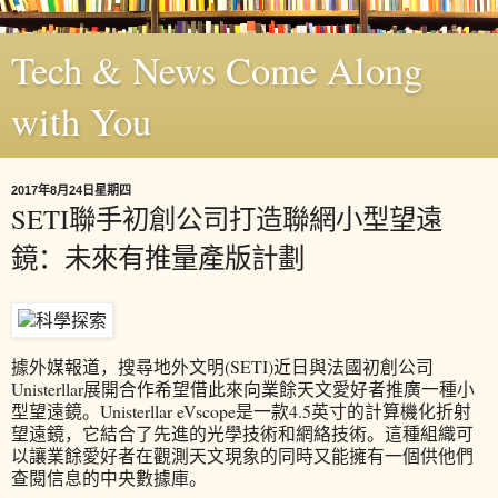
Tech & News Come Along
with You
2017年8月24日星期四
SETI聯手初創公司打造聯網小型望遠
鏡：未來有推量產版計劃
據外媒報道，搜尋地外文明(SETI)近日與法國初創公司
Unisterllar展開合作希望借此來向業餘天文愛好者推廣一種小
型望遠鏡。Unisterllar eVscope是一款4.5英寸的計算機化折射
望遠鏡，它結合了先進的光學技術和網絡技術。這種組織可
以讓業餘愛好者在觀測天文現象的同時又能擁有一個供他們
查閱信息的中央數據庫。