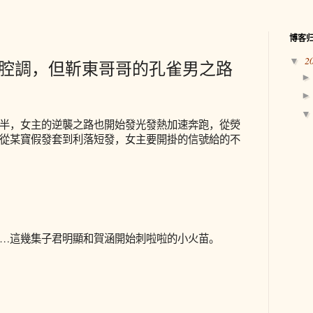
博客
2
▼
就叫腔調，但靳東哥哥的孔雀男之路
半，女主的逆襲之路也開始發光發熱加速奔跑，從熒
從某寶假發套到利落短發，女主要開掛的信號給的不
…這幾集子君明顯和賀涵開始刺啦啦的小火苗。