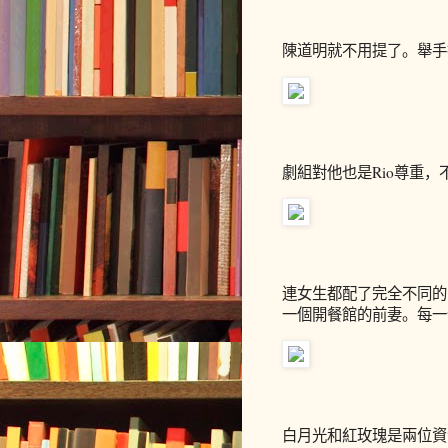
陳道明就不用提了。舉手
劇組對他也是Rio尊重
連女生都配了完全不同的
一個開餐館的前妻。每一
白月光和紅玫瑰是兩位資