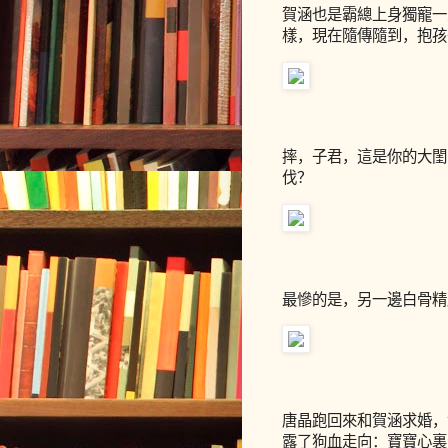
賀涵也是霸總上身獨寵一
樣，現在隨傳隨到，抱孩
摔，子君，這是你的大閨
伐？
最慘的是，另一邊白骨精
唐晶跑回來和賀涵求婚，
露了狗血走向：寶寶心裏