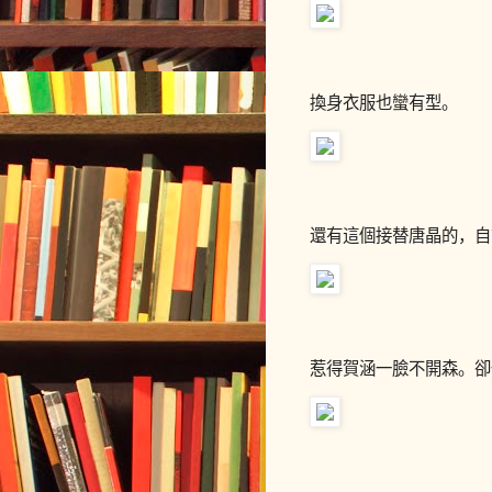
換身衣服也蠻有型。
還有這個接替唐晶的，自
惹得賀涵一臉不開森。卻