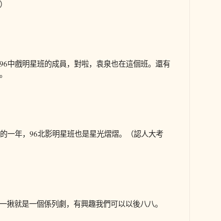
）
96中戲明星班的成員，對啦，袁泉也在這個班。還有
。
照的一年，96北影明星班也是星光熠熠。（認人大考
一揪就是一個係列劇，有興趣我們可以以後八八。