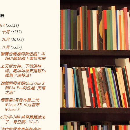
归档
017
(33521)
十月
(1757)
►
九月
(20185)
►
八月
(7357)
▼
聯賽也能推同款遊戲？中
超IP開發瞄上電競市場
上天當女神，下地演村
婦，範冰冰原來是靠TA
成為了演技派！
遊戲開發者稱Xbox One X
和PS4 Pro的性能“天壤
之別”
傳蘋果8月發布第二代
iPhone SE 10月發布
iPhone 8
6元/半小時 共享睡眠艙來
了：有空調、Wi-Fi
法拉第從寶馬新挖來的