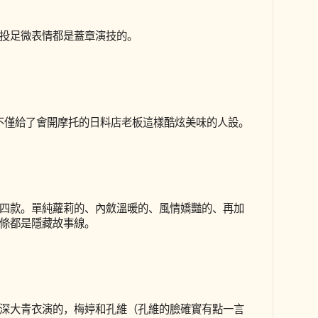
投足微表情都是蓋章演技的。
，不僅給了會開摩托的日料店老板這樣酷炫美味的人設。
四款。單純蘿莉的、內斂溫暖的、風情嬌豔的、再加
條都是隱藏故事線。
深大青衣演的，梅婷和孔維（孔維的臉確實有點一言