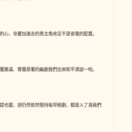
的心，非要加進去的男主角肯定不是省電的配置。
蜜撕逼、尊重原著的編劇我們出來和平滴談一哈。
提也罷，卻仍然依然堅持每早刷劇，都是入了演員們