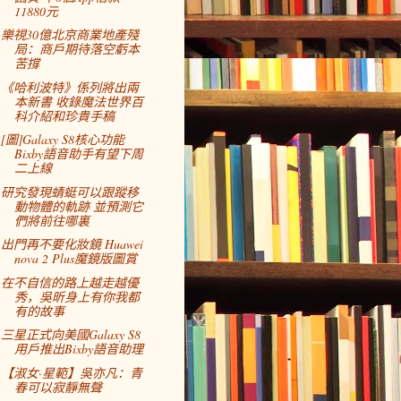
11880元
樂視30億北京商業地產殘
局：商戶期待落空虧本
苦撐
《哈利波特》係列將出兩
本新書 收錄魔法世界百
科介紹和珍貴手稿
[圖]Galaxy S8核心功能
Bixby語音助手有望下周
二上線
研究發現蜻蜓可以跟蹤移
動物體的軌跡 並預測它
們將前往哪裏
出門再不要化妝鏡 Huawei
nova 2 Plus魔鏡版圖賞
在不自信的路上越走越優
秀，吳昕身上有你我都
有的故事
三星正式向美國Galaxy S8
用戶推出Bixby語音助理
【淑女·星範】吳亦凡：青
春可以寂靜無聲