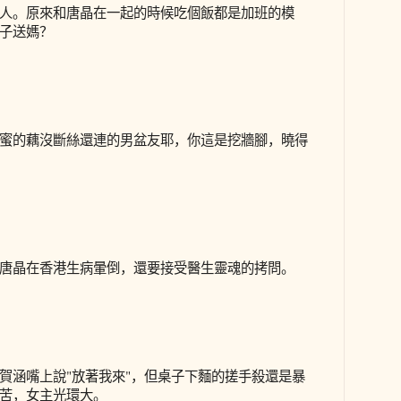
人。原來和唐晶在一起的時候吃個飯都是加班的模
子送媽？
蜜的藕沒斷絲還連的男盆友耶，你這是挖牆腳，曉得
唐晶在香港生病暈倒，還要接受醫生靈魂的拷問。
賀涵嘴上說"放著我來"，但桌子下麵的搓手殺還是暴
苦，女主光環大。