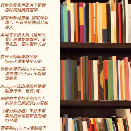
穀歌為雲客戶提供了更實
惠的網絡資費選項
國家郵政局自建“國家版菜
鳥”，已有多家快遞公司
接入
葉挺將軍後人稱《建軍大
業》嚴重娛樂曆史，羞
辱先烈，要求製作方自
省
航天大師解釋為什麼
SpaceX重複使用火箭
微軟本周不向Fast Ring通
道推送Windows 10新編
譯版本
Brompton推出首款折疊電
動自行車：售價2萬3
網絡中立支持者在FCC上
的留言已經超過200萬條
《權力的遊戲》季終季單
集長度將可能都會超過
80分鍾
蘋果為Apple Pay活動線下