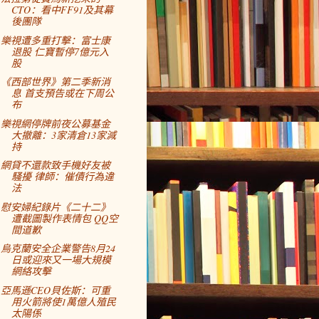
CTO：看中FF91及其幕
後團隊
樂視遭多重打擊：富士康
退股 仁寶暫停7億元入
股
《西部世界》第二季新消
息 首支預告或在下周公
布
樂視網停牌前夜公募基金
大撤離：3家清倉13家減
持
網貸不還款致手機好友被
騷擾 律師：催債行為違
法
慰安婦紀錄片《二十二》
遭截圖製作表情包 QQ空
間道歉
烏克蘭安全企業警告8月24
日或迎來又一場大規模
網絡攻擊
亞馬遜CEO貝佐斯：可重
用火箭將使1萬億人殖民
太陽係