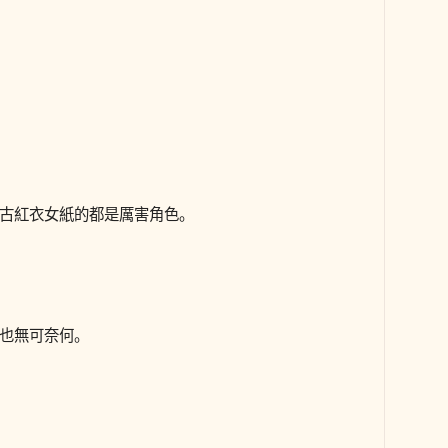
古紅衣女紙的都是厲害角色。
也無可奈何。