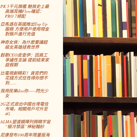
PK 5千元旗艦 魅族史上最
高端耳機Flow確認：
PRO 7絕配
亞馬遜在英國推出Top Up
服務 方便用戶使用現金
對賬戶進行充值
神奇女俠：為什麼要讓超
級女英雄拯救世界
穀歌CEO皮查伊：因員工
爭議性言論 提前結束家
庭假期
比電視劇精彩！貪官們的
花錢方式任性得你想不
到......
我用民樂diss你——閃光少
女
2G正式退出中國台灣電信
市場，相關用戶可升至
4G
ALMA望遠鏡陣列揭曉宇宙
“極冷禁區”神秘麵紗
尼康發布100周年限量版海