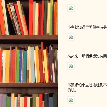
小主就知道冒著傷害淑芬
來來來，那個保證沒有閨
不過哪怕小主吐槽吐到不
的坑。