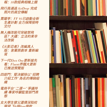
報：10款經典相機上鏡
飛行員通過 AirDrop 完成
照片的高空傳輸
賈躍亭：FF 91已啟動全新
生產計劃 全力保障按時
交付
無人機改裝可突破禁飛
區？大疆：立法約束非
法改裝
《火影忍者》改編真人
版：舍棄原劇本 重新編
寫
下一代Xbox One更新搶先
看：Fluent界麵大更新
已推送預覽版
四部門：堅決鏟除以“招聘
介紹工作”為名的傳銷組
織
電商平台“二選一”爭議持
續 專家呼籲監管部門表
態
女大學生替父還債深陷校
園貸 下6個App借款