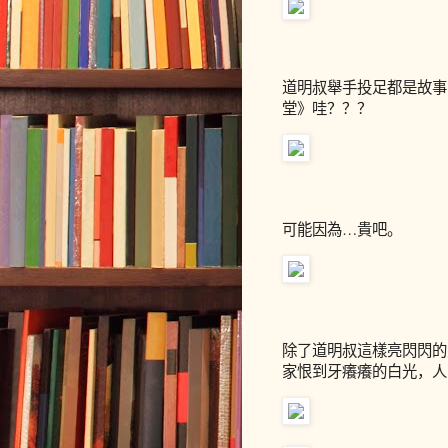
道明叔舉手投足都是故事
堂》哇？？？
可能因為…貴吧。
除了道明叔這樣亮閃閃的
家恨到牙癢癢的白光，人