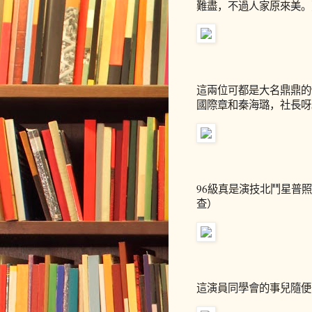
難盡，不過人家原來美。
這兩位可都是大名鼎鼎的
國際章和秦海璐，社長呀
96級真是演技北鬥星普
查）
這演員同學會的事兒隨便