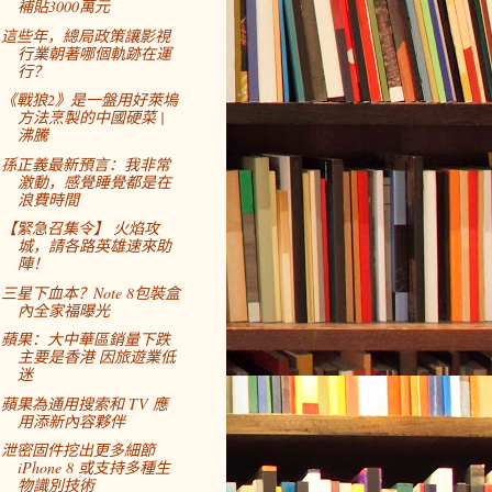
補貼3000萬元
這些年，總局政策讓影視
行業朝著哪個軌跡在運
行？
《戰狼2》是一盤用好萊塢
方法烹製的中國硬菜 |
沸騰
孫正義最新預言：我非常
激動，感覺睡覺都是在
浪費時間
【緊急召集令】 火焰攻
城，請各路英雄速來助
陣！
三星下血本？Note 8包裝盒
內全家福曝光
蘋果：大中華區銷量下跌
主要是香港 因旅遊業低
迷
蘋果為通用搜索和 TV 應
用添新內容夥伴
泄密固件挖出更多細節
iPhone 8 或支持多種生
物識別技術