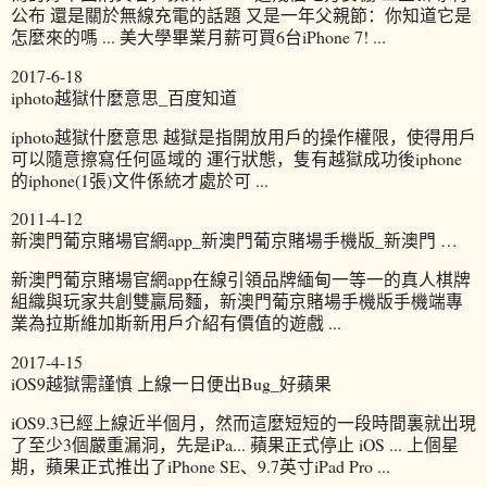
公布 還是關於無線充電的話題 又是一年父親節：你知道它是
怎麼來的嗎 ... 美大學畢業月薪可買6台iPhone 7! ...
2017-6-18
iphoto越獄什麼意思_百度知道
iphoto越獄什麼意思 越獄是指開放用戶的操作權限，使得用戶
可以隨意擦寫任何區域的 運行狀態，隻有越獄成功後iphone
的iphone(1張)文件係統才處於可 ...
2011-4-12
新澳門葡京賭場官網app_新澳門葡京賭場手機版_新澳門 …
新澳門葡京賭場官網app在線引領品牌緬甸一等一的真人棋牌
組織與玩家共創雙贏局麵，新澳門葡京賭場手機版手機端專
業為拉斯維加斯新用戶介紹有價值的遊戲 ...
2017-4-15
iOS9越獄需謹慎 上線一日便出Bug_好蘋果
iOS9.3已經上線近半個月，然而這麼短短的一段時間裏就出現
了至少3個嚴重漏洞，先是iPa... 蘋果正式停止 iOS ... 上個星
期，蘋果正式推出了iPhone SE、9.7英寸iPad Pro ...