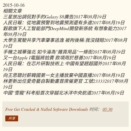
2015-10-16
相關文章
三星放出調侃對手的Galaxy S8廣告
2017年08月19日
人民日報：從地震預警到地震預測還有多遠
2017年08月19日
穀歌旗下人工智能部門DeepMind開發新係統 有想象能力
2017
年08月19日
大學生駕駛共享汽車肇事逃逸 被拘後稱:我沒錢賠
2017年08月
19日
手機之城華強北 如今淪為"雜貨用品"一條街
2017年08月19日
又一台Apple I電腦將拍賣 款項用於慈善
2017年08月19日
人民日報：在芯片研製技術上 中國有望趕超國外
2017年08月
19日
向王思聰討薪韓國第一女主播放棄中國直播
2017年08月19日
林更新出任愛奇藝自製動畫首席催更官 工號23333
2017年08月
19日
中國"雪龍"科考船首次穿越北冰洋中央航道
2017年08月19日
Free Get Cracked & Nulled Software Downloads
时间：
05:30
共享