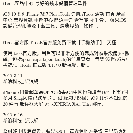
iTools產品中心-最好的蘋果設備管理軟件
iOS 10 & 9 iPhone 7&7 Plus iTools 遊戲 iTools 活動 首頁 產品
中心 業界資訊 手遊中心 問道手遊 蒼穹變 花千骨 ... 蘋果iOS
設備管理和資源下載工具，經典界麵、操作 ...
iTools官方版_iTools官方版免費下載【手機助手】_天極 …
使用itools官方版，用戶可以非常方便的完成對蘋果設備(ios係
統，包括iphone,ipad,ipod touch)的信息查看、音樂/鈴聲/照片/
書籍/ ... iTools 正式版 4.1.7.0 新視覺、新 ...
2017-8-11
新浪科技_新浪網
iPhone 7銷量超華為OPPO 蘋果iOS中國份額增至16% 上市3個
多月 Snap股價已跌至17 ... 細節深度挖掘：iOS 11你不知道的
20 件事 無邊框大屏 索尼XPERIA XA1 Ultra國行 ...
2017-6-16
新浪科技_新浪網
為討好中國消費者，蘋果iOS 11 這幾個地方妥協 三星新專利