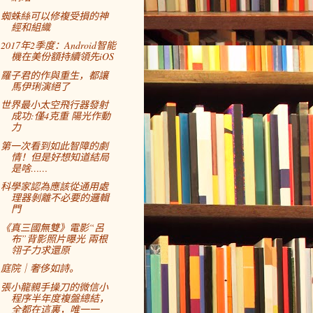
蜘蛛絲可以修複受損的神
經和組織
2017年2季度：Android智能
機在美份額持續領先iOS
羅子君的作與重生，都讓
馬伊琍演絕了
世界最小太空飛行器發射
成功:僅4克重 陽光作動
力
第一次看到如此智障的劇
情！但是好想知道結局
是啥……
科學家認為應該從通用處
理器剝離不必要的邏輯
門
《真三國無雙》電影“呂
布”背影照片曝光 兩根
翎子力求還原
庭院｜奢侈如詩。
張小龍親手操刀的微信小
程序半年度複盤總結，
全都在這裏，唯一一