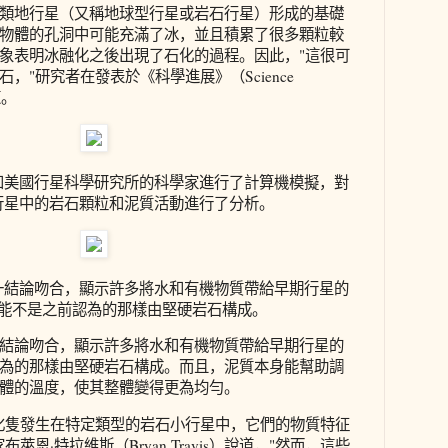
類地行星（又稱地球型行星或岩石行星）形成的基礎
物體的孔洞中可能充滿了冰，並且積累了很多顆粒較
象表明冰融化之後出現了石化的過程。因此，"這很可
，"研究者在發表於《科學進展》（Science
道。
和美國行星科學研究所的科學家進行了計算機模擬，對
行星中的岩石顆粒和泥質活動進行了分析。
一結論吻合，顯示許多將水和有機物質帶給早期行星的
能不是之前認為的那樣由堅硬岩石構成。
結論吻合，顯示許多將水和有機物質帶給早期行星的
為的那樣由堅硬岩石構成。而且，泥質本身能幫助調
體的溫度，使其整體變得更為均勻。
化隻發生在特定類型的岩石小行星中，它們的物質特征
萊恩·特拉維斯（Bryan Travis）說道，"然而，這些