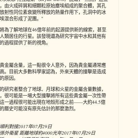
，由火成碎屑和細顆粒原始塵埃組成的聚合體，其孔
放射性同位素衰變所釋放的熱量作用下，孔洞中的冰
埃混合形成了泥團。"
將為了解地球在46億年前的起源提供新的線索，甚至
人類居住的行星。該發現還為研究宇宙中水和其他有
的過程提供了新的視角。
貴金屬含量，這一點很令人意外，因為貴金屬通常應
高。目前大多數科學家認為，外來天體的撞擊是造成
的原因。
的研究者整合了地球、月球和火星的金屬含量數據，
，很可能是一場大型撞擊將所有這些貴金屬一次性帶
這一過程很可能出現在地殼形成之前——大約44.5億
的曆史可能沒有原先估計的那麼激烈。
順利對接
2017年07月29日
外衛星 距離地球約4000光年
2017年07月29日