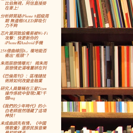
比伯無視，阿信直接掛
在麥上!
分析師質疑iPhone 8超級周
期 無邊框OLED屏吸引
力不夠
芯片漏洞致設備易被Wi-Fi
攻擊：快更新你的
iPhone和Android手機
258億曲線回A，複地能否
衝出“瓶頸“？
朱雨辰戀情曝光！ 揭朱雨
辰戀情史湯唯薑妍在列
《巴倫周刊》：區塊鏈技
術將如何改變金融業
研究人員聲稱在三星Tizen
操作係統中發現2萬7千
個bug
《我們的少年時代》的小
白老師居然隱藏了這項
神技！
未成曲調先有情，《中國
情歌彙》還原民族音樂
最初的樣子