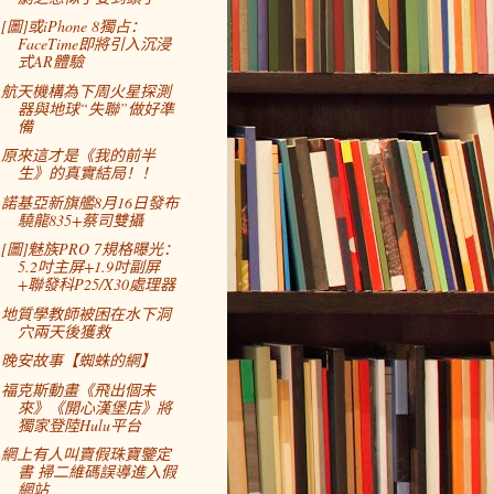
[圖]或iPhone 8獨占：
FaceTime即將引入沉浸
式AR體驗
航天機構為下周火星探測
器與地球“失聯”做好準
備
原來這才是《我的前半
生》的真實結局！！
諾基亞新旗艦8月16日發布
驍龍835+蔡司雙攝
[圖]魅族PRO 7規格曝光：
5.2吋主屏+1.9吋副屏
+聯發科P25/X30處理器
地質學教師被困在水下洞
穴兩天後獲救
晚安故事【蜘蛛的網】
福克斯動畫《飛出個未
來》《開心漢堡店》將
獨家登陸Hulu平台
網上有人叫賣假珠寶鑒定
書 掃二維碼誤導進入假
網站