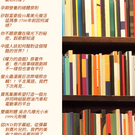
孕期營養的總體原則
矽穀富豪投10萬美元複活
猛獁象 3700年前因何滅
絕？
你不願意攤在陽光下的秘
密，穀歌都知道
中國人該如何麵對這個殘
酷的世界？！
《權力的遊戲》原著作
者：卷六故事線跟劇將
不一樣但也會有平行
螢火蟲漫展巨流弊場照合
輯！！千言萬語，我們
下次再見...
寶馬集團希望打造一個允
許同時組裝燃油汽車和
電動車的平台
雙攝附體 吳亦凡曝光小米
1999元新機
從DVD到字幕組，從彈幕
到賣片兒的，我們的美
劇之戀似乎要到頭了