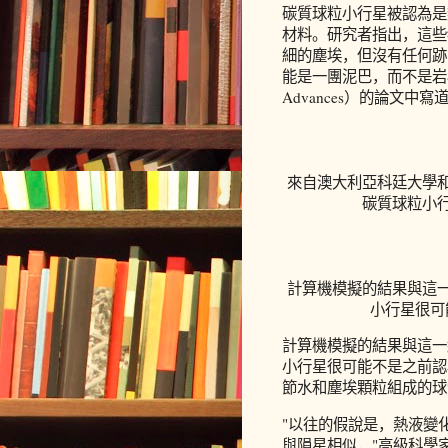
碳質球粒小行星被認為是
材料。研究者指出，這些
細的塵埃，但沒有任何跡
能是一團泥巴，而不是岩石
Advances）的論文中寫
來自澳大利亞科廷大學
碳質球粒小
計算機模擬的結果與這
小行星很可
計算機模擬的結果與這一
小行星很可能不是之前認
節水和塵埃顆粒組成的球
"以往的假說是，熱液變
與隕星相似，"高級科學家布