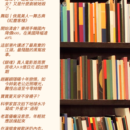
女？又是什麼劇被她毀
了~
舞蹈丨俠風美人一舞古典
《紅塵客棧》
開始清倉？樂視手機國內
降價600，在美國降幅達
40%
這部港片講述了最真實的
江湖，最殘酷的黑幫故
事。
《銀魂》真人電影首周票
房收入9.8億日元 超出預
期
趙麗穎隱瞞十年戀情，如
今帥氣老公近照曝光，
難怪出道至今零緋聞
寶寶夏天穿不穿襪子？
科學家首次拍下地球水冷
凝成“外星冰”過程
老葛優癱沒意思，年輕就
應該燥起來
在演唱會被歌迷扔內衣，