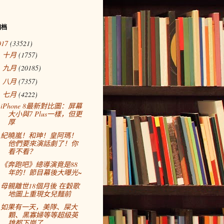
归档
017
(33521)
十月
(1757)
►
九月
(20185)
►
八月
(7357)
►
七月
(4222)
▼
iPhone 8最新對比圖：屏幕
大小與7 Plus一樣，但更
厚
紀曉嵐！和珅！皇阿瑪！
他們要來演話劇了！你
看不看？
《奔跑吧》總導演竟是88
年的！節目幕後大曝光~
母親離世18個月後 在穀歌
地圖上重現女兒麵前
如果有一天，美隊、屎大
顆、黑寡婦等等超級英
雄都下崗了……