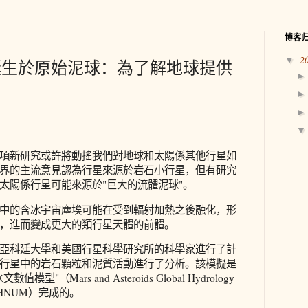
博客
2
▼
誕生於原始泥球：為了解地球提供
項新研究或許將動搖我們對地球和太陽係其他行星如
界的主流意見認為行星來源於岩石小行星，但有研究
太陽係行星可能來源於"巨大的流體泥球"。
中的含冰宇宙塵埃可能在受到輻射加熱之後融化，形
，進而變成更大的類行星天體的前體。
亞科廷大學和美國行星科學研究所的科學家進行了計
行星中的岩石顆粒和泥質活動進行了分析。該模擬是
"（Mars and Asteroids Global Hydrology
MAGHNUM）完成的。