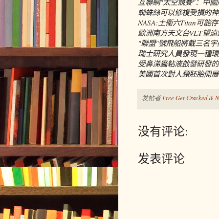
互聯網"太空競賽"：中國版
蜘蛛絲可以修複受損的神
NASA:土衛六Titan
歐洲南方天文台VLT望
"聯盟"號飛船將載三名
瑞士研究人員發現一種環
受鼻涕蟲粘液啟發研發的
美國首次對人類胚胎開展基
发帖者
Free Get Cracked & N
没有评论:
发表评论