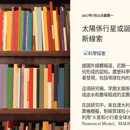
2017年7月31日星期一
太陽係行星或
新線索
據國外媒體報道，近期一
何形成的認知。盡管科學
者發現，包括地球在內的
這項研究稱，早期太陽係
成由水和塵埃組成的泥團
在該研究中，來自澳大利
算機模擬，對碳質球粒小
利用"火星和小行星全球水文數值模型
Numerical Model，