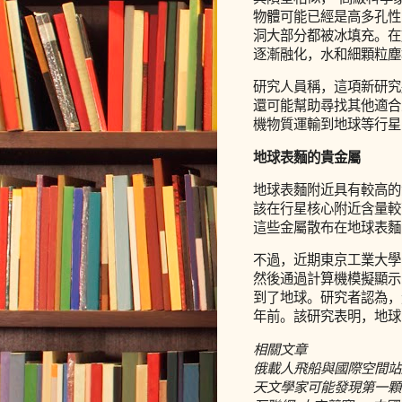
物體可能已經是高多孔性
洞大部分都被冰填充。在
逐漸融化，水和細顆粒塵
研究人員稱，這項新研究
還可能幫助尋找其他適合
機物質運輸到地球等行星
地球表麵的貴金屬
地球表麵附近具有較高的
該在行星核心附近含量較
這些金屬散布在地球表麵
不過，近期東京工業大學
然後通過計算機模擬顯示
到了地球。研究者認為，
年前。該研究表明，地球
相關文章
俄載人飛船與國際空間站
天文學家可能發現第一顆係