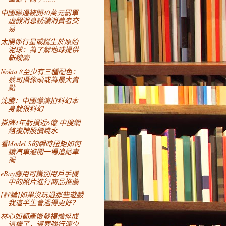
中國聯通被開40萬元罰單
虛假消息誘騙消費者交
易
太陽係行星或誕生於原始
泥球：為了解地球提供
新線索
Nokia 8至少有三種配色：
蔡司攝像頭或為最大賣
點
沈騰：中國導演拍科幻本
身就很科幻
掛牌4年虧損近6億 中搜網
絡複牌股價跳水
看Model S的瞬時扭矩如何
讓汽車避開一場追尾車
禍
eBay應用可識別用戶手機
中的照片進行商品推薦
[評論]如果沒玩過那些遊戲
我這半生會過得更好？
林心如都產後發福憔悴成
這樣了，還要強行演少