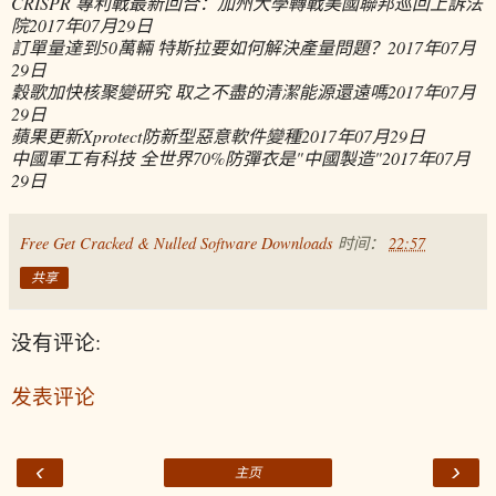
CRISPR 專利戰最新回合：加州大學轉戰美國聯邦巡回上訴法
院
2017年07月29日
訂單量達到50萬輛 特斯拉要如何解決產量問題？
2017年07月
29日
穀歌加快核聚變研究 取之不盡的清潔能源還遠嗎
2017年07月
29日
蘋果更新Xprotect防新型惡意軟件變種
2017年07月29日
中國軍工有科技 全世界70%防彈衣是"中國製造"
2017年07月
29日
Free Get Cracked & Nulled Software Downloads
时间：
22:57
共享
没有评论:
发表评论
‹
›
主页