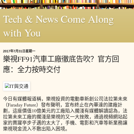
Tech & News Come Along
with You
2017年7月31日星期一
樂視FF91汽車工廠徹底告吹？官方回
應：全力按時交付
今日有媒體報道稱，樂視投資的電動車新創公司法拉第未來
（Faraday Future）發布聲明，宣布終止在內華達的建廠計
劃，這座價值10億美元的工廠陷入擱淺有媒體解讀認為，法
拉第未來工廠的擱淺是樂視的又一大挫敗，通過視頻網站起
家的賈躍亭步子邁的太大了，手機、電影和汽車等新業務讓
樂視現金流入不敷出陷入困境。