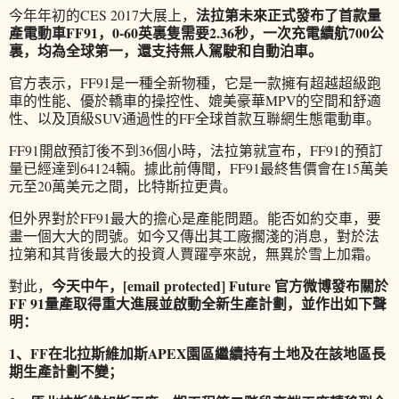
法拉第未來正式發布了首款量
今年年初的CES 2017大展上，
產電動車FF91，0-60英裏隻需要2.36秒，一次充電續航700公
裏，均為全球第一，還支持無人駕駛和自動泊車。
官方表示，FF91是一種全新物種，它是一款擁有超越超級跑
車的性能、優於轎車的操控性、媲美豪華MPV的空間和舒適
性、以及頂級SUV通過性的FF全球首款互聯網生態電動車。
FF91開啟預訂後不到36個小時，法拉第就宣布，FF91的預訂
量已經達到64124輛。據此前傳聞，FF91最終售價會在15萬美
元至20萬美元之間，比特斯拉更貴。
但外界對於FF91最大的擔心是產能問題。能否如約交車，要
畫一個大大的問號。如今又傳出其工廠擱淺的消息，對於法
拉第和其背後最大的投資人賈躍亭來說，無異於雪上加霜。
今天中午，[email protected] Future 官方微博發布關於
對此，
FF 91量產取得重大進展並啟動全新生產計劃，並作出如下聲
明：
1、FF在北拉斯維加斯APEX園區繼續持有土地及在該地區長
期生產計劃不變；