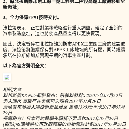
2、原北拉斯維加斯工廠一期工程第二階段高端工廠轉移到全
新廠址；
3、全力保障FF91按時交付。
法拉第表示，正在對業務戰略進行重大調整，確定了全新的
汽車製造廠址，這也將使產品量產得以更快實現。
因此，決定暫停在北拉斯維加斯市APEX工業園工廠的建設進
度。法拉第將繼續保有對APEX工廠地塊的所有權，同時繼續
承諾在拉斯維加斯實現長期的汽車生產計劃。
以下為官方聲明全文
：
相關文章
聯想新機K8 Note即將發布：搭載聯發科X20
2017年07月29日
仍未回來 賈躍亭在美國再次現身
2017年07月29日
漢能發布薄膜太陽能新產品漢瓦 售價1390元/平米
2017年07月
29日
長壽秘方？日本百歲醫學先驅稱不要退休
2017年07月29日
[觀點]收購特斯拉可改觀蘋果的自動駕駛計劃
2017年07月29日