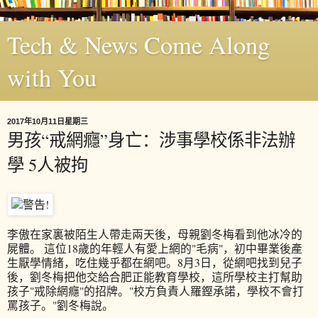
Tech & News Come Along
with You
2017年10月11日星期三
男孩“戒網癮”身亡：涉事學校係非法辦
學 5人被拘
李傲在家裏被陌生人帶走兩天後，母親劉冬梅看到他冰冷的
屍體。 這位18歲的年輕人有愛上網的"毛病"，初中畢業後產
生厭學情緒，吃住幾乎都在網吧。8月3日，從網吧找到兒子
後，劉冬梅把他交給合肥正能教育學校，這所學校主打幫助
孩子"戒除網癮"的招牌。"校方負責人羅鏗承諾，學校不會打
罵孩子。"劉冬梅說。