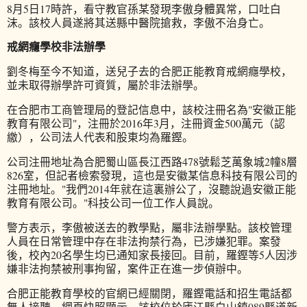
8月5日17時許，看守教官孫某發現李傲身體異常，口吐白
沫。該校人員遂將其送縣中醫院搶救，李傲不治身亡。
戒網癮學校非法辦學
劉冬梅至今不知道，送兒子去的合肥正能教育戒網癮學校，
並未取得辦學許可資質，屬於非法辦學。
在合肥市工商管理局的登記信息中，該校注冊名為"安徽正能
教育有限公司"，注冊於2016年3月，注冊資金500萬元（認
繳），公司法人代表和股東均為羅鏗。
公司注冊地址為合肥蜀山區長江西路478號鬆芝萬象城2幢8層
826室，但記者檢索發現，這也是安徽某信息科技有限公司的
注冊地址。"我們2014年就在這裏辦公了，沒聽說過安徽正能
教育有限公司。"科技公司一位工作人員說。
警方表示，李傲被送去的教學點，屬非法辦學點。該校管理
人員在日常管理中存在非法拘禁行為，已涉嫌犯罪。案發
後，校內20名學生均已通知家長接回。目前，羅鏗等5人因涉
嫌非法拘禁被刑事拘留，案件正在進一步偵辦中。
合肥正能教育學校的官網已經關閉，羅鏗電話和招生電話都
無人接聽。網頁快照顯示，該校位於廬江縣白山鎮089縣道新