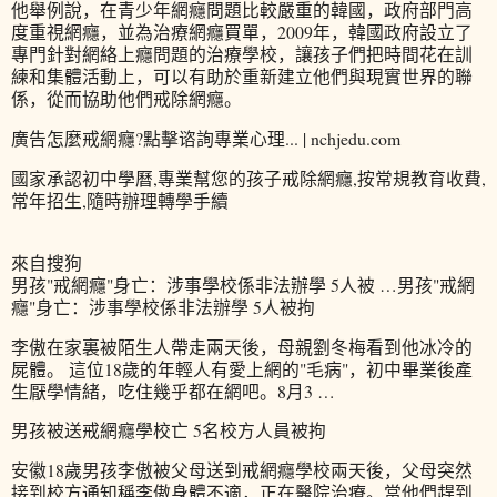
他舉例說，在青少年網癮問題比較嚴重的韓國，政府部門高
度重視網癮，並為治療網癮買單，2009年，韓國政府設立了
專門針對網絡上癮問題的治療學校，讓孩子們把時間花在訓
練和集體活動上，可以有助於重新建立他們與現實世界的聯
係，從而協助他們戒除網癮。
廣告怎麼戒網癮?點擊谘詢專業心理... | nchjedu.com
國家承認初中學曆,專業幫您的孩子戒除網癮,按常規教育收費,
常年招生,隨時辦理轉學手續
來自搜狗
男孩"戒網癮"身亡：涉事學校係非法辦學 5人被 …男孩"戒網
癮"身亡：涉事學校係非法辦學 5人被拘
李傲在家裏被陌生人帶走兩天後，母親劉冬梅看到他冰冷的
屍體。 這位18歲的年輕人有愛上網的"毛病"，初中畢業後產
生厭學情緒，吃住幾乎都在網吧。8月3 …
男孩被送戒網癮學校亡 5名校方人員被拘
安徽18歲男孩李傲被父母送到戒網癮學校兩天後，父母突然
接到校方通知稱李傲身體不適，正在醫院治療。當他們趕到