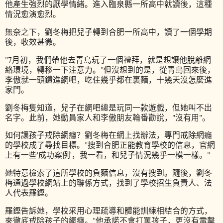
他產生強烈的厭學情緒。進入臨泉縣一所高中就讀後，這種
情況愈演愈烈。
無奈之下，劉冬梅把兒子轉到合肥一所高中，讀了一個學期
後，收效甚微。
"7月初，我們帶他去青島玩了一個禮拜，就是想讓他脫離網
絡環境，轉移一下注意力。"但沒想到的是，從青島回來後，
李傲就一頭鑽進網吧，吃住幾乎都在裏麵，十幾天沒怎麼進
家門。
劉冬梅隻知道，兒子在網吧總是玩同一款遊戲，但她叫不出
名字。此前，她動員家人和李傲朋友輪番勸說，"沒有用"。
如何讓孩子戒除網癮？劉冬梅在網上找辦法，專門戒除網癮
的學校成了尋找目標。"搜到合肥正能教育學校的信息，官網
上有一些'成功案例'，我一看，和兒子情況幾乎一模一樣。"
她特意檢索了這所學校的負麵信息，沒有搜到。隨後，劉冬
梅通過學校網站上的聯係方式，找到了學校招生負責人、法
人代表羅鏗。
羅鏗告訴她，學校采用心理疏導和體能訓練相結合的方式，
來徹底戒除孩子的網癮。"他承諾不會打罵孩子，更沒有電擊