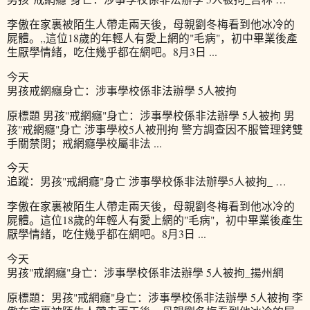
李傲在家裏被陌生人帶走兩天後，母親劉冬梅看到他冰冷的
屍體。,,這位18歲的年輕人有愛上網的"毛病"，初中畢業後產
生厭學情緒，吃住幾乎都在網吧。8月3日 ...
今天
男孩戒網癮身亡：涉事學校係非法辦學 5人被拘
原標題 男孩"戒網癮"身亡：涉事學校係非法辦學 5人被拘 男
孩"戒網癮"身亡 涉事學校5人被刑拘 警方調查因不服管理銬雙
手關禁閉；戒網癮學校屬非法 ...
今天
追蹤：男孩"戒網癮"身亡 涉事學校係非法辦學5人被拘_ …
李傲在家裏被陌生人帶走兩天後，母親劉冬梅看到他冰冷的
屍體。這位18歲的年輕人有愛上網的"毛病"，初中畢業後產生
厭學情緒，吃住幾乎都在網吧。8月3日 ...
今天
男孩"戒網癮"身亡：涉事學校係非法辦學 5人被拘_揚州網
原標題：男孩"戒網癮"身亡：涉事學校係非法辦學 5人被拘 李