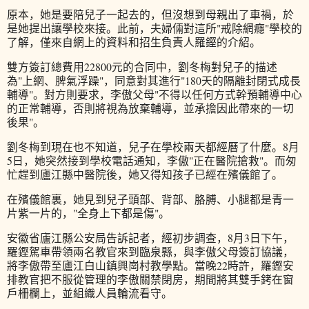
原本，她是要陪兒子一起去的，但沒想到母親出了車禍，於
是她提出讓學校來接。此前，夫婦倆對這所"戒除網癮"學校的
了解，僅來自網上的資料和招生負責人羅鏗的介紹。
雙方簽訂總費用22800元的合同中，劉冬梅對兒子的描述
為"上網、脾氣浮躁"，同意對其進行"180天的隔離封閉式成長
輔導"。對方則要求，李傲父母"不得以任何方式幹預輔導中心
的正常輔導，否則將視為放棄輔導，並承擔因此帶來的一切
後果"。
劉冬梅到現在也不知道，兒子在學校兩天都經曆了什麼。8月
5日，她突然接到學校電話通知，李傲"正在醫院搶救"。而匆
忙趕到廬江縣中醫院後，她又得知孩子已經在殯儀館了。
在殯儀館裏，她見到兒子頭部、背部、胳膊、小腿都是青一
片紫一片的，"全身上下都是傷"。
安徽省廬江縣公安局告訴記者，經初步調查，8月3日下午，
羅鏗駕車帶領兩名教官來到臨泉縣，與李傲父母簽訂協議，
將李傲帶至廬江白山鎮興崗村教學點。當晚22時許，羅鏗安
排教官把不服從管理的李傲關禁閉房，期間將其雙手銬在窗
戶柵欄上，並組織人員輪流看守。