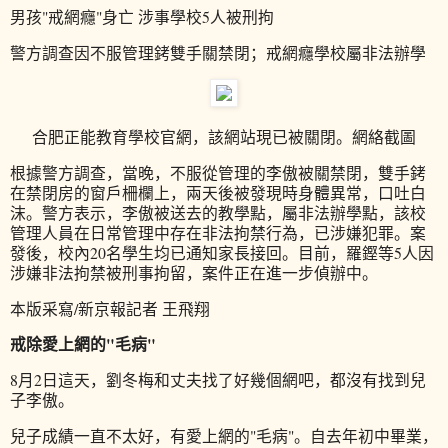
男孩"戒網癮"身亡 涉事學校5人被刑拘
警方調查因不服管理銬雙手關禁閉；戒網癮學校屬非法辦學
合肥正能教育學校官網，該網站現已被關閉。網絡截圖
根據警方調查，當晚，不服從管理的李傲被關禁閉，雙手銬
在禁閉房的窗戶柵欄上，兩天後被發現時身體異常，口吐白
沫。警方表示，李傲被送去的教學點，屬非法辦學點，該校
管理人員在日常管理中存在非法拘禁行為，已涉嫌犯罪。案
發後，校內20名學生均已通知家長接回。目前，羅鏗等5人因
涉嫌非法拘禁被刑事拘留，案件正在進一步偵辦中。
本版采寫/新京報記者 王飛翔
戒除愛上網的"毛病"
8月2日這天，劉冬梅和丈夫找了好幾個網吧，都沒有找到兒
子李傲。
兒子成績一直不太好，有愛上網的"毛病"。自去年初中畢業，