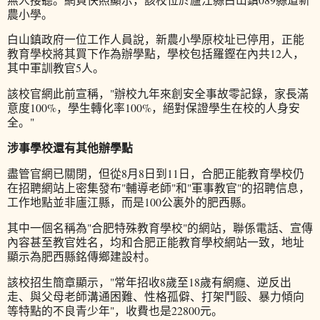
農小學。
白山鎮政府一位工作人員說，新農小學原校址已停用，正能
教育學校將其買下作為辦學點，學校包括羅鏗在內共12人，
其中軍訓教官5人。
該校官網此前宣稱，"辦校九年來創安全事故零記錄，家長滿
意度100%，學生轉化率100%，絕對保證學生在校的人身安
全。"
涉事學校還有其他辦學點
盡管官網已關閉，但從8月8日到11日，合肥正能教育學校仍
在招聘網站上密集發布"輔導老師"和"軍事教官"的招聘信息，
工作地點並非廬江縣，而是100公裏外的肥西縣。
其中一個名稱為"合肥特殊教育學校"的網站，聯係電話、宣傳
內容甚至教官姓名，均和合肥正能教育學校網站一致，地址
顯示為肥西縣銘傳鄉建設村。
該校招生簡章顯示，"常年招收8歲至18歲有網癮、逆反出
走、與父母老師溝通困難、性格孤僻、打架鬥毆、暴力傾向
等特點的不良青少年"，收費也是22800元。