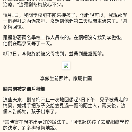
治療。"這讓劉冬梅放心不少。
"8月1日，我問學校能不能來接孩子，他們說可以，我說那就
一個禮拜之內過來吧，沒想到他們第二天就開車過來了。"劉
冬梅回憶。
羅鏗帶著兩名學校工作人員來的。在網吧沒有找到李傲後，
他們在臨泉又等了一天。
8月3日，李傲終於被父母找到，並帶到羅鏗麵前。
李傲生前照片。家屬供圖
關禁閉被銬窗戶柵欄
這些天來，劉冬梅不止一次地回想起3日下午，兒子被帶走的
情景。她親手把孩子交給隻見過一麵的陌生人，兩天後，這
個人告訴她，孩子出事了。
"當時實在想不出更好的辦法了。"回憶起送孩子去戒網癮學校
的決定，劉冬梅後悔地說。