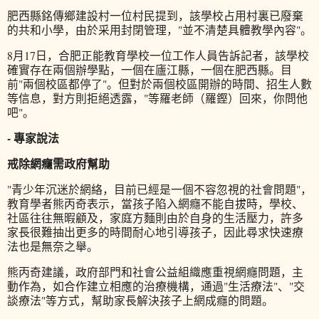
肥西縣銘傳鄉建設村一位村民提到，該學校占用村裏已廢棄
的共和小學，由於采用封閉管理，"並不清楚具體教學內容"。
8月17日，合肥正能教育學校一位工作人員告訴記者，該學校
確實存在兩個辦學點，一個在廬江縣，一個在肥西縣。目
前"兩個校區都停了"。但對於兩個校區開辦的時間、招生人數
等信息，對方則拒絕透露，"等羅老師（羅鏗）回來，你問他
吧"。
- 專家說法
戒除網癮需政府幫助
"青少年沉迷於網絡，目前已經是一個不容忽視的社會問題"，
教育學者熊丙奇表示，當孩子陷入網癮不能自拔時，學校、
社區往往無暇顧及，家庭方麵則由於自身的生活壓力，許多
家長很難抽出更多的時間耐心地引導孩子，因此尋求快速療
法也是無奈之舉。
熊丙奇建議，政府部門和社會公益組織應重視網癮問題，主
動作為，如合作建立相應的治療機構，通過"生活療法"、"交
談療法"等方式，幫助家長解決孩子上網成癮的問題。