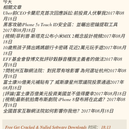
今天
相關文章
Uber前CEO卡蘭尼克首次回應訴訟:前投資人伏擊我
2017年08
月18日
黑客攻破iPhone 5s Touch ID安全區：並曬出密鑰提取工具
2017年08月18日
[視頻]菲利普·斯塔克公布小米MIX 2概念設計視頻
2017年08月
18日
10歲熊孩子猜出媽媽銀行卡密碼 花近2萬元玩手遊
2017年08月
18日
EFF基金會發博文批評矽穀靜音種族主義者的做法
2017年08
月18日
7問杭州互聯網法院：對民眾有啥影響 為何選址杭州
2017年08
月18日
富士康30億美元補貼有了 威斯康星州眾議院投票通過
2017年
08月18日
[評論]富士康百億美元投資美國並不值得慶幸
2017年08月18日
[視頻]最新航拍喬布斯劇院 iPhone 8發布將在此處？
2017年08
月18日
全國首家互聯網法院如何影響你我他？
2017年08月18日
Free Get Cracked & Nulled Software Downloads
时间：
18:13