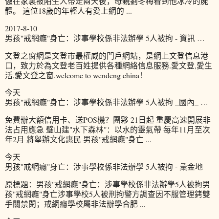
傲在家裏被陌生人帶走兩天後，母親劉冬梅看到他冰冷的屍
體。 這位18歲的年輕人有愛上網的 ...
2017-8-10
男孩"戒網癮"身亡：涉事學校係非法辦學 5人被拘 - 資訊 …
文登之窗網是文登市最權威的門戶網站，是網上文登信息港
口，致力於為文登老百姓提供各種網絡信息服務.愛文登,愛生
活,愛文登之窗.welcome to wendeng china！
今天
男孩"戒網癮"身亡：涉事學校係非法辦學 5人被拘 _國內_ …
免費辦大額信用卡、送POS機？團夥 21日起 重慶高速開展非
法占用應急 璧山建"水下森林"：以水的靈氣帶 每年11月至次
年2月 將舉辦文化惠民 男孩"戒網癮"身亡 ...
今天
男孩"戒網癮"身亡：涉事學校係非法辦學 5人被拘 - 彙金地
原標題：男孩"戒網癮"身亡：涉事學校係非法辦學5人被拘男
孩"戒網癮"身亡涉事學校5人被刑拘警方調查因不服管理銬雙
手關禁閉；戒網癮學校屬非法辦學合肥 ...