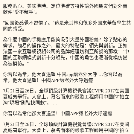
服務貼心、美味準時、定位準確等特性讓外國朋友們對外賣
軟件"愛不釋手"。
"回國後感覺不習慣了。"這是米其林和很多外國來華留學生共
同的感受。
為什麼中國的手機應用能夠吸引大量外國粉絲？除了貼心的
需求，簡易的操作之外，最大的特點是：領先與創新。正如
法國一家互聯網視頻公司的品牌經理切利亞所說的那樣："中
國的互聯網模式創新十分領先，中國的角色也逐漸從模仿變
為被模仿。"
你習以為常，他大喜過望 中國app讓老外大呼 …你習以為
常，他大喜過望！中國APP讓老外大呼過癮
7月21日至26日，全球頂級計算機視覺會議CVPR 2017在美國
夏威夷舉行。大會上，慕名而來的穀歌工程師用中國的"拍立
淘"現場"刷鞋找同款"。 …
你習以為常他卻大喜過望！中國APP讓老外大呼過癮
7月21日至26日，全球頂級計算機視覺會議CVPR 2017在美國
夏威夷舉行。大會上，慕名而來的穀歌工程師用中國的"拍立