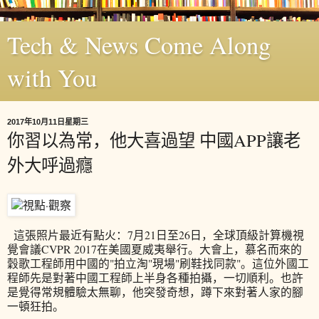
Tech & News Come Along
with You
2017年10月11日星期三
你習以為常，他大喜過望 中國APP讓老
外大呼過癮
這張照片最近有點火：7月21日至26日，全球頂級計算機視
覺會議CVPR 2017在美國夏威夷舉行。大會上，慕名而來的
穀歌工程師用中國的"拍立淘"現場"刷鞋找同款"。這位外國工
程師先是對著中國工程師上半身各種拍攝，一切順利。也許
是覺得常規體驗太無聊，他突發奇想，蹲下來對著人家的腳
一頓狂拍。