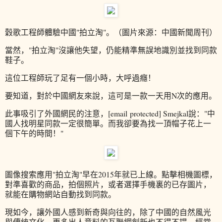
穀歌工程師體驗中國"拍立淘"。（圖片來源：中國新聞周刊）
當然，"拍立淘"沒讓他失望，仍能精準無誤地識別並找到同款
鞋子。
這位工程師玩了足有一個小時，大呼過癮！
要知道，對於中國網友來說，這可是一款一天用N次的應用。
此事吸引了外國網民的注意，[email protected] Smejkal說："中
國人找明星同款一定很簡單。而我卻要為找一頂帽子花上一
個下午的時間！"
圖像搜索應用"拍立淘"早在2015年就已上線。點擊相機圖標，
對準喜歡的商品，拍個照片，或者選擇手機裏的已存圖片，
就能在購物網站自動找到同款。
現如今，讓外國人感到新奇與向往的，除了中國的自然風光
與傳統文化，更多出人意料的互聯網創新也不得不提。經常