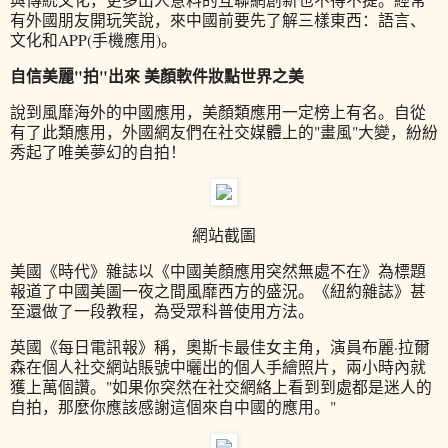
有外國朋友開玩笑說，來中國前要先了解三樣東西：語言、
文化和APP(手機應用)。
自信美麗"拍"出來 美顏軟件妝點世界之美
說到風靡海外的中國應用，美顏類應用一定榜上有名。自從
有了此類應用，外國網友們在社交媒體上的"畫風"大變，紛紛
秀起了唯美夢幻的自拍！
網站截圖
美國《時代》雜誌以《中國美顏應用突然無處不在》為標題
報道了中國美圖一夜之間風靡西方的盛況。《紐約雜誌》甚
至還做了一段教程，為受眾科普使用方法。
英國《每日電訊報》稱，奧斯卡最佳女主角，演員布麗·拉爾
森在個人社交網站賬號中曬出的個人手繪照片，兩小時內就
獲上萬個讚。"如果你突然在社交網絡上看到到處都是迷人的
自拍，那麼你應該感謝這個來自中國的應用。"