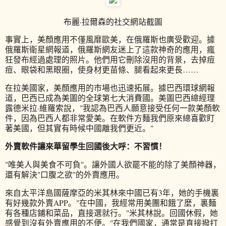
布麗·拉爾森的社交網站截圖
事實上，美顏應用不僅風靡歐美，在俄羅斯也廣受歡迎。據
俄羅斯衛星網報道，俄羅斯網友迷上了這款神奇的應用，瘋
狂發布經過處理的照片。他們用它刪除沒用的背景，去掉痘
痘、眼袋和黑眼圈，使身材更苗條、腿看起來更長……
在拉美國家，美顏應用的市場也迅速拓展。據巴西環球網報
道，巴西已成為美圖的全球第七大消費國。美圖巴西總經理
露德米拉·維羅索說，"我認為巴西人願意接受任何一款美顏軟
件，因為巴西人都非常愛美。在軟件方麵我們原來總喜歡盯
著美國，但其實有時候中國離我們更近。"
外賣軟件讓來華留學生回國後大呼：不習慣！
"唯美人與美食不可負"。讓外國人欲罷不能的除了美顏神器，
還有解決"口腹之欲"的外賣應用。
來自太平洋島國薩摩亞的米其林來中國已有3年，她的手機裏
有好幾款外賣APP。"在中國，我經常用美團和餓了麼，裏麵
有各種店鋪和菜品，直接選就行。"米其林說。回國休假，她
感覺到沒有外賣應用的不便。"在我們國家，通常是直接撥打