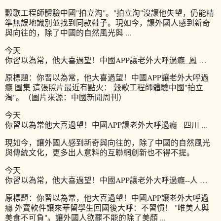
穀歌工程師體驗中國"拍立淘"。"拍立淘"沒讓他失望，仍能精
準無誤地識別並找到同款鞋子。現如今，讓外國人感到新奇
與向往的，除了中國的自然風光與 ...
今天
你習以為常，他大喜過望！中國APP讓老外大呼過癮_鳳 …
原標題：你習以為常，他大喜過望！中國APP讓老外大呼過
癮 圖集 這張照片最近有點火： 穀歌工程師體驗中國"拍立
淘"。（圖片來源：中國新聞周刊）
今天
你習以為常他大喜過望！中國APP讓老外大呼過癮 - 四川 ...
現如今，讓外國人感到新奇與向往的，除了中國的自然風光
與傳統文化，更多出人意料的互聯網創新也不得不提。
今天
你習以為常，他大喜過望！中國APP讓老外大呼過癮--人 …
原標題：你習以為常，他大喜過望！中國APP讓老外大呼過
癮 外賣軟件讓來華留學生回國後大呼：不習慣！ "唯美人與
美食不可負"。讓外國人欲罷不能的除了美顏 ...