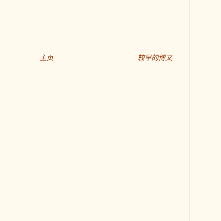
主页
较早的博文