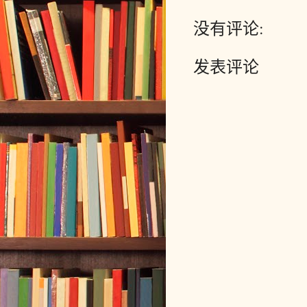
没有评论:
发表评论