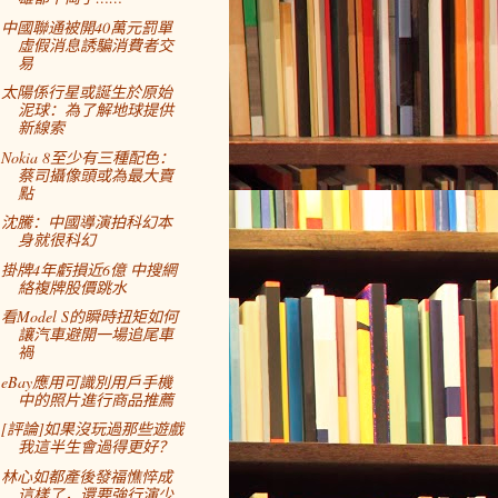
中國聯通被開40萬元罰單
虛假消息誘騙消費者交
易
太陽係行星或誕生於原始
泥球：為了解地球提供
新線索
Nokia 8至少有三種配色：
蔡司攝像頭或為最大賣
點
沈騰：中國導演拍科幻本
身就很科幻
掛牌4年虧損近6億 中搜網
絡複牌股價跳水
看Model S的瞬時扭矩如何
讓汽車避開一場追尾車
禍
eBay應用可識別用戶手機
中的照片進行商品推薦
[評論]如果沒玩過那些遊戲
我這半生會過得更好？
林心如都產後發福憔悴成
這樣了，還要強行演少