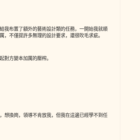
給我布置了額外的藝術設計類的任務，一開始我就順
厲，不僅提許多無理的設計要求，還很吹毛求疵。
起對方變本加厲的壓榨。
，想換崗，領導不肯放我，但我在這邊已經學不到任