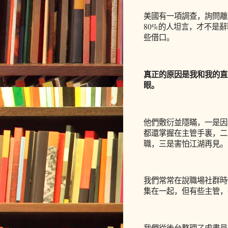
美國有一項調查，詢問離
80%的人坦言，才不是
些借口。
真正的原因是我和我的直
眼。
他們敷衍並隱瞞，一是因
都還掌握在主管手裏，二
職，三是害怕江湖再見。
我們常常在說職場社群時
集在一起，但有些主管，