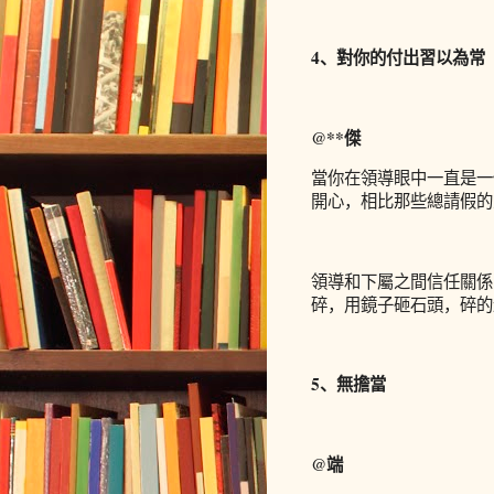
4、對你的付出習以為常
@**傑
當你在領導眼中一直是一
開心，相比那些總請假的
領導和下屬之間信任關係
碎，用鏡子砸石頭，碎的
5、無擔當
@端