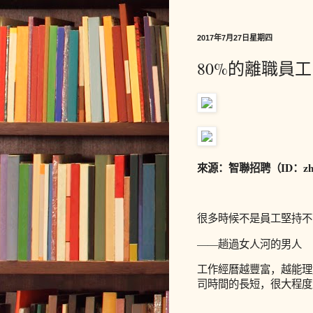
2017年7月27日星期四
80%的離職員
來源：智聯招聘（ID：zhao
很多時候不是員工堅持不
——趟過女人河的男人
工作經曆越豐富，越能理
司時間的長短，很大程度