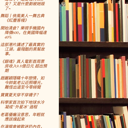
女？又是什麼劇被她毀
了~
舞蹈丨俠風美人一舞古典
《紅塵客棧》
開始清倉？樂視手機國內
降價600，在美國降幅達
40%
這部港片講述了最真實的
江湖，最殘酷的黑幫故
事。
《銀魂》真人電影首周票
房收入9.8億日元 超出預
期
趙麗穎隱瞞十年戀情，如
今帥氣老公近照曝光，
難怪出道至今零緋聞
寶寶夏天穿不穿襪子？
科學家首次拍下地球水冷
凝成“外星冰”過程
老葛優癱沒意思，年輕就
應該燥起來
在演唱會被歌迷扔內衣，