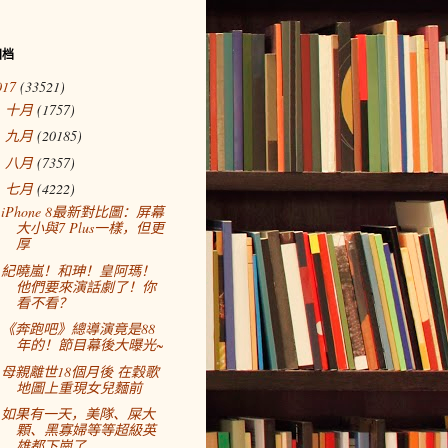
归档
017
(33521)
十月
(1757)
►
九月
(20185)
►
八月
(7357)
►
七月
(4222)
▼
iPhone 8最新對比圖：屏幕
大小與7 Plus一樣，但更
厚
紀曉嵐！和珅！皇阿瑪！
他們要來演話劇了！你
看不看？
《奔跑吧》總導演竟是88
年的！節目幕後大曝光~
母親離世18個月後 在穀歌
地圖上重現女兒麵前
如果有一天，美隊、屎大
顆、黑寡婦等等超級英
雄都下崗了……