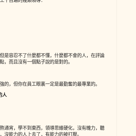
工千百遍的幾類領導：
但是容忍不了什麼都不懂，什麼都不會的人，在評論
點，而且沒有一個點子說的是對的。
強的，但你在員工眼裏一定是最勤奮的最專業的。
的人
熬通宵，學不到東西，領導思維硬化，沒有魄力，聽
，沒能力的人上去了，有能力的被打壓。