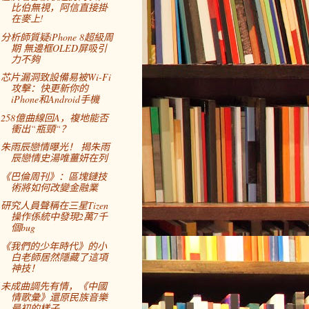
比伯無視，阿信直接掛
在麥上!
分析師質疑iPhone 8超級周
期 無邊框OLED屏吸引
力不夠
芯片漏洞致設備易被Wi-Fi
攻擊：快更新你的
iPhone和Android手機
258億曲線回A，複地能否
衝出“瓶頸“？
朱雨辰戀情曝光！ 揭朱雨
辰戀情史湯唯薑妍在列
《巴倫周刊》：區塊鏈技
術將如何改變金融業
研究人員聲稱在三星Tizen
操作係統中發現2萬7千
個bug
《我們的少年時代》的小
白老師居然隱藏了這項
神技！
未成曲調先有情，《中國
情歌彙》還原民族音樂
最初的樣子