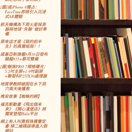
[圖]或iPhone 8獨占：
FaceTime即將引入沉浸
式AR體驗
航天機構為下周火星探測
器與地球“失聯”做好準
備
原來這才是《我的前半
生》的真實結局！！
諾基亞新旗艦8月16日發布
驍龍835+蔡司雙攝
[圖]魅族PRO 7規格曝光：
5.2吋主屏+1.9吋副屏
+聯發科P25/X30處理器
地質學教師被困在水下洞
穴兩天後獲救
晚安故事【蜘蛛的網】
福克斯動畫《飛出個未
來》《開心漢堡店》將
獨家登陸Hulu平台
網上有人叫賣假珠寶鑒定
書 掃二維碼誤導進入假
網站