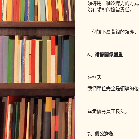
領導用一種冷爆力的方式
沒有領導的擔當責任。
一個讓下屬背鍋的領導，
6、裙帶關係嚴重
@**夭
我們單位完全是領導的後
逼走優秀員工良法。
7、假公濟私