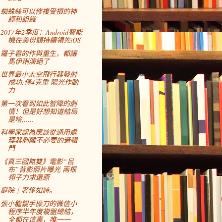
蜘蛛絲可以修複受損的神
經和組織
2017年2季度：Android智能
機在美份額持續領先iOS
羅子君的作與重生，都讓
馬伊琍演絕了
世界最小太空飛行器發射
成功:僅4克重 陽光作動
力
第一次看到如此智障的劇
情！但是好想知道結局
是啥……
科學家認為應該從通用處
理器剝離不必要的邏輯
門
《真三國無雙》電影“呂
布”背影照片曝光 兩根
翎子力求還原
庭院｜奢侈如詩。
張小龍親手操刀的微信小
程序半年度複盤總結，
全都在這裏，唯一一