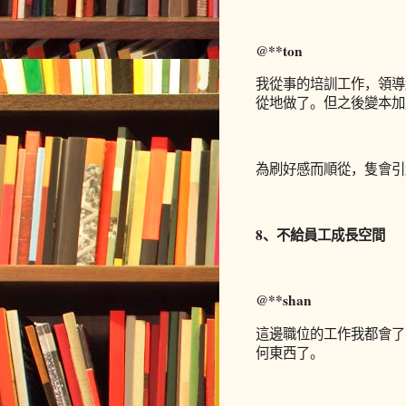
@**ton
我從事的培訓工作，領導
從地做了。但之後變本加
為刷好感而順從，隻會引
8、不給員工成長空間
@**shan
這邊職位的工作我都會了
何東西了。