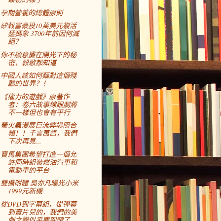
孕期營養的總體原則
矽穀富豪投10萬美元複活
猛獁象 3700年前因何滅
絕？
你不願意攤在陽光下的秘
密，穀歌都知道
中國人該如何麵對這個殘
酷的世界？！
《權力的遊戲》原著作
者：卷六故事線跟劇將
不一樣但也會有平行
螢火蟲漫展巨流弊場照合
輯！！千言萬語，我們
下次再見...
寶馬集團希望打造一個允
許同時組裝燃油汽車和
電動車的平台
雙攝附體 吳亦凡曝光小米
1999元新機
從DVD到字幕組，從彈幕
到賣片兒的，我們的美
劇之戀似乎要到頭了