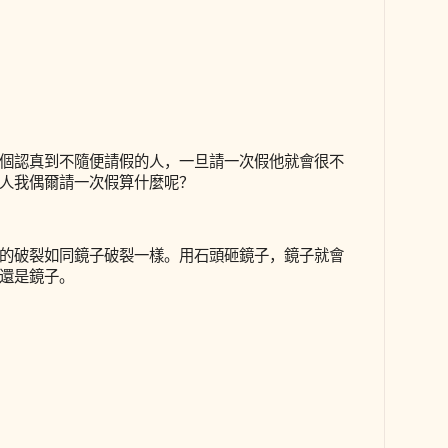
個認真到不隨便請假的人，一旦請一次假他就會很不
人我偶爾請一次假算什麼呢？
的破裂如同鏡子破裂一樣。用石頭砸鏡子，鏡子就會
還是鏡子。