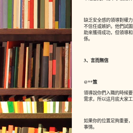
缺乏安全感的領導對權力
不信任或嫉妒
。他們試圖
助來獲得成功，但
領導和
係。
3、言而無信
@**策
領導說你們入職的時候要
需求，所以這月底大家工
如果你的位置足夠重要，
事情。