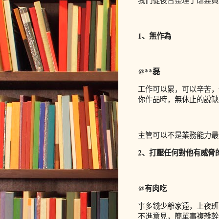
我們從後台整理了虐盡員
1、無作為
@**磊
工作可以累，可以辛苦，
你作品時，無休止的說缺
主管可以不是業務能力最
2、打壓任何對他有威脅
@有肉吃
事多錢少離家遠，上夜班
不進意見，簡單事複雜幹