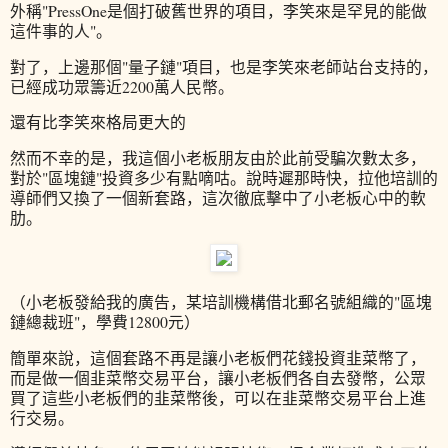
外稱"PressOne是個打破舊世界的項目，李笑來是罕見的能做
這件事的人"。
對了，上邊那個"量子鏈"項目，也是李笑來老師站台支持的，
已經成功眾籌近2200萬人民幣。
還有比李笑來格局更大的
然而不幸的是，我這個小老板朋友由於此前受騙次數太多，
對於"區塊鏈"投資多少有點嘀咕。說時遲那時快，拉他培訓的
導師們又換了一個新套路，這次徹底擊中了小老板心中的軟
肋。
（小老板發給我的廣告，某培訓機構借北郵名號組織的"區塊
鏈總裁班"，學費12800元）
簡單來說，這個套路不再是讓小老板們花錢投資韭菜幣了，
而是做一個韭菜幣交易平台，讓小老板們各自去發幣，公眾
買了這些小老板們的韭菜幣後，可以在韭菜幣交易平台上進
行交易。