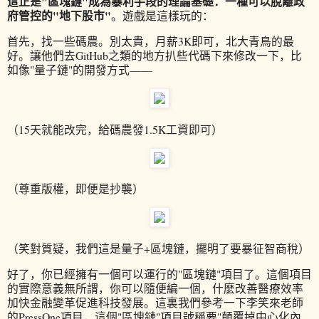
這正是"區塊鏈"成為暴利手段的理論基礎：一種可以脫離政
府管控的"地下股市"
。遊戲是這樣玩的：
首先，找一些碼農。別太貴，月薪3K即可，北大青鳥的最
好。讓他們去GitHub之類的地方扒些代碼下來修改一下，比
如像"量子鏈"的開發方式——
（15天就能改完，給碼農發1.5K工資即可）
（尊重版權，即便是抄襲）
（笑對質疑，我們這是量子+區塊鏈，擺明了要暴征智商稅）
好了，你已經擁有一個可以運行的"區塊鏈"項目了。這個項目
的實際意義無所謂，你可以隨便編一個，什麼改善醫療效率
加快金融變革促進科技發展。這裏我們參考一下李笑來老師
的PressOne項目，這個"區塊鏈"項目號稱要"顛覆掉中心化內