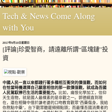
Tech & News Come Along
with You
2017年9月10日星期日
[評論]珍愛智商，請遠離所謂“區塊鏈”投
資
中國人民一直以來都踐行著多種相互衝突的價值觀，而如何
在恰當時機選擇自己願意相信的那一款價值觀，就成為吾國
人民駕馭擰巴生活的重要能力。
比如，痛恨化學加工，信仰
天生造物，就是國人最樸素的是非觀之一。郭德綱直到現
在，還在相聲中借於謙老婆的口吻教育觀眾"西藥傷身，我給
你熬點中藥"，台下觀眾聽罷頻頻點頭；而最懂吾國消費者的