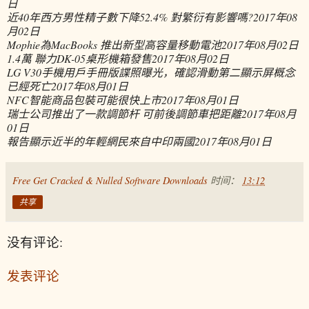
日
近40年西方男性精子數下降52.4% 對繁衍有影響嗎?
2017年08
月02日
Mophie為MacBooks 推出新型高容量移動電池
2017年08月02日
1.4萬 聯力DK-05桌形機箱發售
2017年08月02日
LG V30手機用戶手冊版諜照曝光，確認滑動第二顯示屏概念
已經死亡
2017年08月01日
NFC智能商品包裝可能很快上市
2017年08月01日
瑞士公司推出了一款調節杆 可前後調節車把距離
2017年08月
01日
報告顯示近半的年輕網民來自中印兩國
2017年08月01日
Free Get Cracked & Nulled Software Downloads
时间：
13:12
共享
没有评论:
发表评论