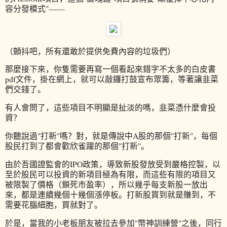
容分發模式"——
（顫抖吧，所有還敢於提供免費內容的垃圾們）
那麼接下來，你隻需要再寫一個看起來錯字不太多的白皮書
pdf文件，掛在網上，就可以敲鑼打鼓宣布眾籌，等著讓韭菜
們交錢了。
有人會問了，這些項目不明顯是扯淡的嗎，韭菜憑什麼會投
資？
你聽說過"打新"嗎？對，就是傳說中A股的那個"打新"，每個
股民打到了都會歡欣雀躍的那個"打新"。
由於吾國證監會的IPO政策，導致新股發放受到嚴格控製，以
至於股民可以投資的新項目極為有限，而這些有限的項目又
被限製了價格（鎖死市盈率），所以幾乎每支新股一放出
來，都是連續幾個十幾個漲停板。打新股買到就是賺到，不
需要花腦細胞，買就對了。
於是，當我的小老板朋友被拉去參加"幣神訓練營"之後，同行