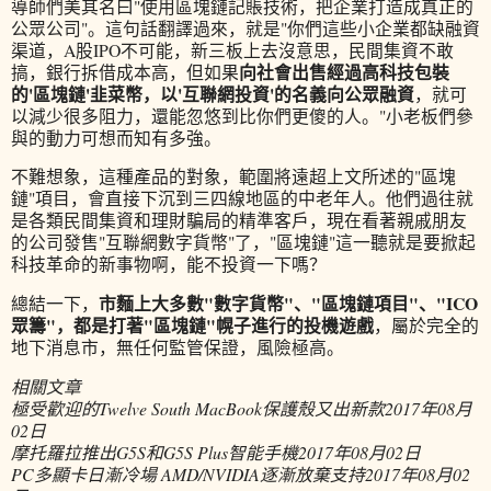
導師們美其名曰"使用區塊鏈記賬技術，把企業打造成真正的
公眾公司"。這句話翻譯過來，就是"你們這些小企業都缺融資
渠道，A股IPO不可能，新三板上去沒意思，民間集資不敢
向社會出售經過高科技包裝
搞，銀行拆借成本高，但如果
的'區塊鏈'韭菜幣，以'互聯網投資'的名義向公眾融資
，就可
以減少很多阻力，還能忽悠到比你們更傻的人。"小老板們參
與的動力可想而知有多強。
不難想象，這種產品的對象，範圍將遠超上文所述的"區塊
鏈"項目，會直接下沉到三四線地區的中老年人。他們過往就
是各類民間集資和理財騙局的精準客戶，現在看著親戚朋友
的公司發售"互聯網數字貨幣"了，"區塊鏈"這一聽就是要掀起
科技革命的新事物啊，能不投資一下嗎？
市麵上大多數"數字貨幣"、"區塊鏈項目"、"ICO
總結一下，
眾籌"，都是打著"區塊鏈"幌子進行的投機遊戲
，屬於完全的
地下消息市，無任何監管保證，風險極高。
相關文章
極受歡迎的Twelve South MacBook保護殼又出新款
2017年08月
02日
摩托羅拉推出G5S和G5S Plus智能手機
2017年08月02日
PC多顯卡日漸冷場 AMD/NVIDIA逐漸放棄支持
2017年08月02