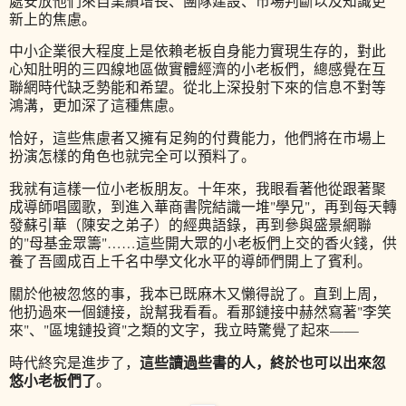
處安放他們來自業績增長、團隊建設、市場判斷以及知識更
新上的焦慮。
中小企業很大程度上是依賴老板自身能力實現生存的，對此
心知肚明的三四線地區做實體經濟的小老板們，總感覺在互
聯網時代缺乏勢能和希望。從北上深投射下來的信息不對等
鴻溝，更加深了這種焦慮。
恰好，這些焦慮者又擁有足夠的付費能力，他們將在市場上
扮演怎樣的角色也就完全可以預料了。
我就有這樣一位小老板朋友。十年來，我眼看著他從跟著聚
成導師唱國歌，到進入華商書院結識一堆"學兄"，再到每天轉
發蘇引華（陳安之弟子）的經典語錄，再到參與盛景網聯
的"母基金眾籌"……這些開大眾的小老板們上交的香火錢，供
養了吾國成百上千名中學文化水平的導師們開上了賓利。
關於他被忽悠的事，我本已既麻木又懶得說了。直到上周，
他扔過來一個鏈接，說幫我看看。看那鏈接中赫然寫著"李笑
來"、"區塊鏈投資"之類的文字，我立時驚覺了起來——
這些讀過些書的人，終於也可以出來忽
時代終究是進步了，
悠小老板們了
。