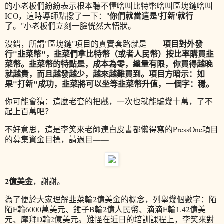
的小老板們紛紛表示根本聽不懂啥叫比特幣啥叫區塊鏈啥叫
你們就當這是'打新'就行
ICO，這時導師點撥了一下："
了
。"小老板們立刻一臉恍然大悟狀。
項目對外發
沒錯，所謂"區塊鏈"項目的真實套路就是——
行"韭菜幣"，韭菜們拿比特幣（或者人民幣）按比率購買韭
菜幣。韭菜幣的特點是，成本為零，總量有限，你買得越晚
就越貴，而且越發越少，越來越難買到。項目方暗示：如
果"打新"成功，韭菜將可以坐等韭菜幣升值，一個字：穩。
你可能會猜：這麼老套的把戲，一次也就能騙幾十萬，了不
起上百萬吧？
不好意思，這是李笑來老師連白皮書都懶得寫的PressOne項目
的募集資金目標，請過目——
2億美金
，謝謝。
為了便於大家理解韭菜輪2億美金的概念，列舉幾個數字：陌
陌F輪6000萬美元、錘子B輪2億人民幣、滴滴E輪1.42億美
元、摩拜D輪2億美元。難怪在近日的培訓課程上，李笑來對