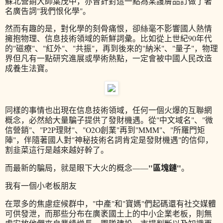
蘇北營銷大師葉茂中，亦曾針對這一點為某護膚品訂做了著
名廣告詞"我們恨化學"。
然而有趣的是，對化學的刻骨痛恨，卻絲毫不影響國人熱情
擁抱物理、信息技術領域的新鮮詞彙。比如從上世紀90年代
的"磁療"、"紅外"、"共振"，再到後來的"納米"、"量子"，物理
界但凡有一點研究進展或學術熱點，一定會被中國人民改造
成養生法寶。
同樣的事情也出現在信息技術領域，任何一個火爆的互聯網
概念，必然給大量騙子提供了發財機遇。從"中文域名"、"微
信營銷"、"P2P理財"、"O2O創業"再到"MMM"、"所羅門矩
陣"，伴隨著國人對"神秘技術名詞肯定是發財機遇"的信仰，
割韭菜這行是越來越好幹了。
"區塊鏈"
而最新的騙局，就是眼下大火的概念——
。
我有一個小老板朋友
在眾多的焦慮症候群中，"中產"和"寶媽"們起碼還有社交媒體
可供發泄，而那些分布在廣袤國土上的中小企業老板，則無