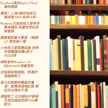
Facebook推出Safety Check
專用標簽
重磅！上海2幅宅地成交，
競得者100%自持70年~
Wephone已故創始人曾尋求
賣身獵豹 前妻係世紀佳
緣會員
國產電影最大驚喜 《戰狼
2》票房破15億
小米與三星簽署協議 為明
年旗艦機采購6英寸
OLED屏
微軟發布Windows 10
KB4034450增量更新
全程高能無尿點，刺激的
我腿都軟了
星火紅歌藝術團進京彙
演：歡聲笑語唱紅歌 鮮
紅的太陽永不落
德國怒了 社交網站不刪掉
仇恨言論就罰款5000萬
歐元