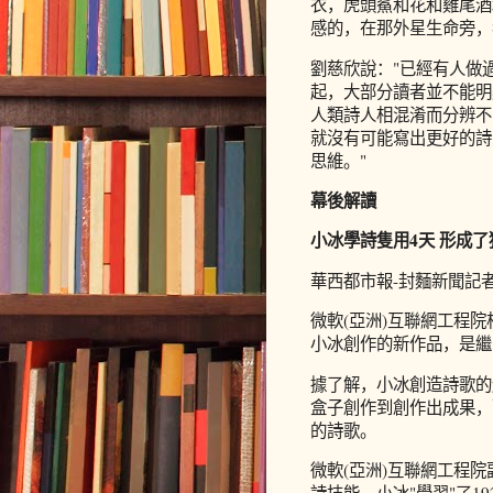
衣，虎頭鯊和花和雞尾酒
感的，在那外星生命旁，
劉慈欣說："已經有人做
起，大部分讀者並不能明
人類詩人相混淆而分辨不
就沒有可能寫出更好的詩
思維。"
幕後解讀
小冰學詩隻用4天 形成
華西都市報-封麵新聞記
微軟(亞洲)互聯網工程
小冰創作的新作品，是繼
據了解，小冰創造詩歌的
盒子創作到創作出成果，
的詩歌。
微軟(亞洲)互聯網工程
詩技能，小冰"學習"了1