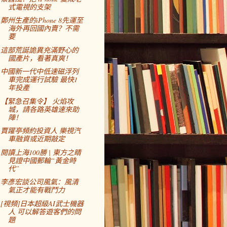
式電視的支架
鄭州生產的iPhone 8先運至
海外再回國內賣？不需
要
這部荒誕詭異充滿野心的
國產片，看著真爽！
中國新一代中低速磁浮列
車完成運行試驗 最快1
年投產
【緊急召集令】 火焰攻
城，請各路英雄速來助
陣！
賈躍亭頻約投資人 樂視汽
車融資或近期敲定
閱讀上海100勝 | 東方之睛
見證中國郵輪“黃金時
代”
李彥宏談公司風氣：風清
氣正才能有戰鬥力
[視頻]日本超級AI武士機器
人 可以解答遊客們的問
題