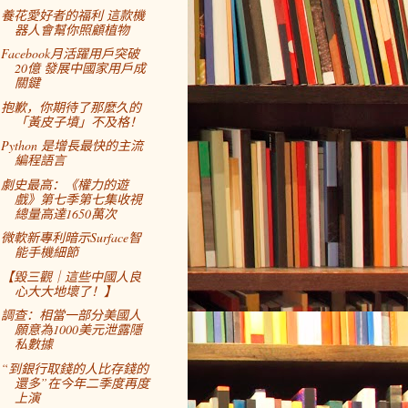
養花愛好者的福利 這款機
器人會幫你照顧植物
Facebook月活躍用戶突破
20億 發展中國家用戶成
關鍵
抱歉，你期待了那麼久的
「黃皮子墳」不及格！
Python 是增長最快的主流
編程語言
劇史最高：《權力的遊
戲》第七季第七集收視
總量高達1650萬次
微軟新專利暗示Surface智
能手機細節
【毀三觀｜這些中國人良
心大大地壞了！】
調查：相當一部分美國人
願意為1000美元泄露隱
私數據
“到銀行取錢的人比存錢的
還多”在今年二季度再度
上演