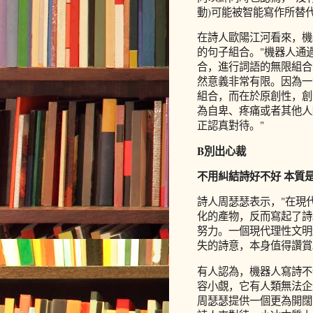
動)可能被智能寫作所替
在詩人歐陽江河看來，機
的句子組合。"機器人通
合，進行詞語的無限組合
然意義非常有限。因為一
組合，而在於原創性，創
為自卑、疼痛或者其他人
正認真對待。"
B別出心裁
不用糾結詩好不好 本質
詩人周瑟瑟表示，"在現
化的產物，反而寫起了詩
努力。一個現代理性文明
失的詩意，本身值得讚賞
有人認為，機器人寫詩不
容小覷，它有人類無法企
周瑟瑟提供一個更為開闊