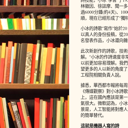
林徽因、徐誌摩、聞一多
過6000分鍾(約4天)、
順，現在已經形成了"獨
小冰的詩歌"寫作"始於2
以真人的身份投稿，從20
名發表作品，小冰還向雜
此次新創作的詩歌，技術
解。"小冰的作詩速度非
以前更加容易理解。我們
望更多的人以新的角度了
工程院相關負責人說。
據悉，華西都市報將每周
《傳媒觀察》對小冰詩歌
上，這在國內應該是第一
氣很大。微軟認為，小冰
景是，人工智能將對應人
的簡單替代。
這就是機器人寫的詩