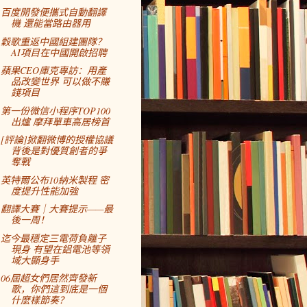
百度開發便攜式自動翻譯
機 還能當路由器用
穀歌重返中國組建團隊？
AI項目在中國開啟招聘
蘋果CEO庫克專訪：用產
品改變世界 可以做不賺
錢項目
第一份微信小程序TOP100
出爐 摩拜單車高居榜首
[評論]掀翻微博的授權協議
背後是對優質創者的爭
奪戰
英特爾公布10納米製程 密
度提升性能加強
翻譯大賽｜大賽提示——最
後一周！
迄今最穩定三電荷負離子
現身 有望在鋁電池等領
域大顯身手
06屆超女們居然齊發新
歌，你們這到底是一個
什麼樣節奏？