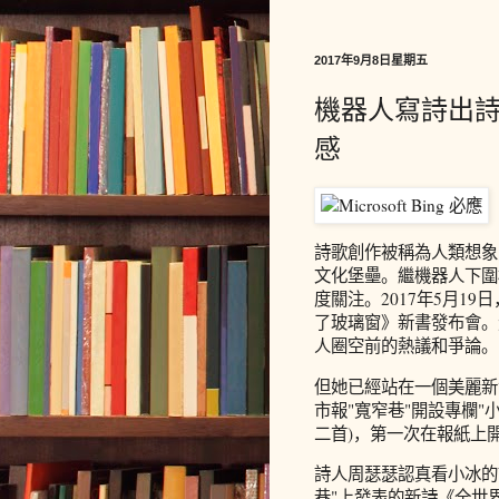
2017年9月8日星期五
機器人寫詩出詩
感
詩歌創作被稱為人類想象
文化堡壘。繼機器人下圍
度關注。2017年5月1
了玻璃窗》新書發布會。
人圈空前的熱議和爭論。
但她已經站在一個美麗新
市報"寬窄巷"開設專欄"
二首)，第一次在報紙上
詩人周瑟瑟認真看小冰的
巷"上發表的新詩《全世