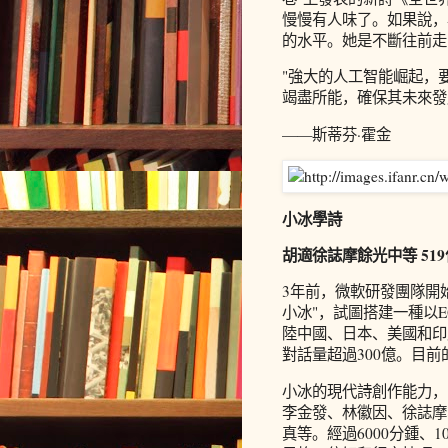
慢慢有人味了。如果說，
的水平。她是不斷往前走
"強大的人工智能崛起，
竭盡所能，確保其未來發
——斯蒂芬·霍金
小冰學詩
胡適徐誌摩餘光中等 51
3年前，微軟研發團隊開
小冰"，試圖搭建一種以
陸中國、日本、美國和印
對話量超過300億。目
小冰的現代詩創作能力，師
李金發、林徽因、徐誌摩
真等。經過6000分鍾、