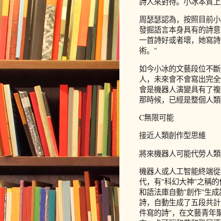
詩人來對待。小冰本質上
周瑟瑟認為，按照目前小
發掘語言本身具有的詩意
一首詩好或者壞，她寫詩
術。"
如今小冰的文藝段位不斷
人，未來會不會寫出完全
會是機器人演變具有了複
那時候，已經是整個人類
C無限可能
接近人類創作型思維
將來機器人可能代勞人類
機器人或人工智能終端從
代，有"科幻大神"之稱
和語法庫自動"創作"生
詩，自動生成了五段共計
件寫的詩"，在文藝青年