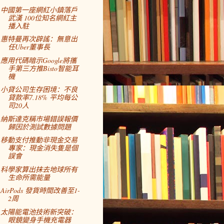
中國第一座網紅小鎮落戶
武漢 100位知名網紅主
播入駐
惠特曼再次辟謠：無意出
任Uber董事長
應用代碼暗示Google將攜
手第三方推Bisto智能耳
機
小貸公司生存困境：不良
貸款率7.18% 平均每公
司20人
納斯達克稱市場錯誤報價
歸因於測試數據問題
移動支付推動非現金交易
專家：現金消失隻是個
誤會
科學家算出抹去地球所有
生命所需能量
AirPods 發貨時間改善至1-
2周
太陽能電池技術新突破：
眼鏡變身手機充電器