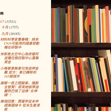
归档
017
(33521)
十月
(1757)
►
九月
(20185)
▼
材料科學家曹春曉：將來
C919可能用的國產發動
機在研製中
休斯敦太空中心為修複阿
波羅任務控製中心籌集
資金
小鳴單車無車可用退押金
難 官方：車已轉移到
345線城市
謝娜一夜之間變美，撞臉
全智賢！原來她偷學迪
麗熱巴換了這條“女神
線”！
樂視回應：賈躍亭從未申
請美國綠卡 從未生產滑
板