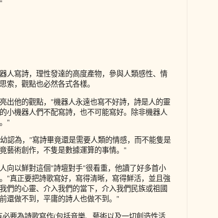
"
器人寫詩，理性發達的高度產物，參與人類感性、情
思索，觀點也必然各式各樣。
亮出他的觀點，"機器人永遠也寫不好詩，詩是人的靈
的小機器人們不配寫詩，也不可能寫好。除非機器人
。"
幼幼認為，"寫詩畢竟還是需要人類的情感，而不能隻是
竟藝術創作，不隻是數據運算的事情。"
人向以鮮對這個"詩壇對手"很看重，他讀了好多首小
。"真正要把詩歌寫好，寫得清晰，寫得鮮活，並且強
我們的心靈、介入我們的當下，介入我們民族或祖國
前還做不到，平庸的詩人也做不到。"
有必要為詩歌寫作(包括音樂、藝術以及一切創造性活