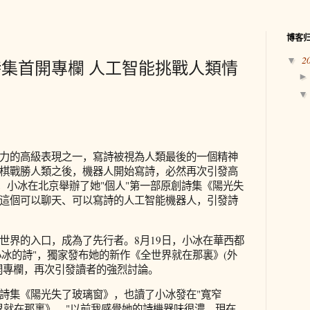
博客
2
▼
集首開專欄 人工智能挑戰人類情
力的高級表現之一，寫詩被視為人類最後的一個精神
棋戰勝人類之後，機器人開始寫詩，必然再次引發高
9日，小冰在北京舉辦了她"個人"第一部原創詩集《陽光失
這個可以聊天、可以寫詩的人工智能機器人，引發詩
世界的入口，成為了先行者。8月19日，小冰在華西都
小冰的詩"，獨家發布她的新作《全世界就在那裏》(外
開專欄，再次引發讀者的強烈討論。
詩集《陽光失了玻璃窗》，也讀了小冰發在"寬窄
界就在那裏》，"以前我感覺她的詩機器味很濃，現在