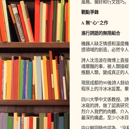
風格、偏好和行文技巧。
觀點爭鋒
A 無"心"之作
進行詞語的無限組合
機器人缺乏情感和溫度機
感領域的創造，必然令人
詩人沈浩波在微博上直接
魂層麵的事，被人類操縱
推翻人類，變成真正的人
現居成都的90後詩人餘
程序上的冷冰冰設置。畢
四川大學中文係教授、詩
冰寫的詩，做了認真研究
烈介入我們的肉體、介入
最深的痛處，至少小冰目
向以鮮同時也認為，"沒