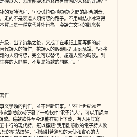
是機器人，怎麼能要求她寫出有情感的人寫的好詩？"
冰的寫詩流程，"小冰對詞語與詞語之間的組合創造，
，走的不是表達人類情感的路子。不用糾結小冰寫得
本質上是一種當代藝術行為，漢語言文字的觀念藝
升級，出了詩集之後，又成了在報紙上開專欄的詩
替代詩人的詩作，搶詩人的飯碗呢？周瑟瑟說，"那將
雜的人類情感，完全可以替代、超過人類的時候。到
生存的大問題，不隻是詩歌的問題了。"
寫作
事文學類的創作，並不是新鮮事。早在上世紀90年
的作家劉慈欣就研發了一款軟件"電子詩人"，可以用詞庫
成詩歌。這款軟件至今還能在網上下載，有人用其寫
五十行的現代詩，冠以標題"我用劉慈欣的電子詩人軟
聚集的網站炫耀，"我麵對著驚恐的天使和實心的大