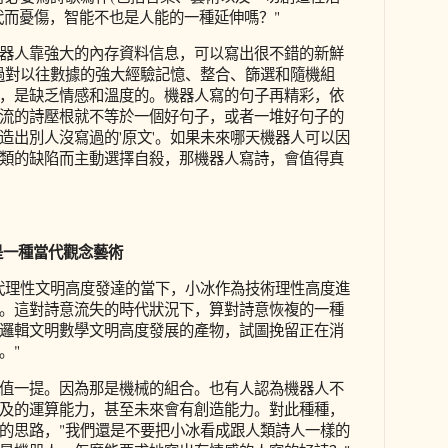
代而憂傷，智能不也是人能的一種延伸嗎？"
器人靠強大的內存資料信息，可以寫出很不錯的新鮮
過對以往數據的強大經驗記憶、整合、篩選和隨機組
，是缺乏情感和溫度的。機器人寫的句子再精彩，依
流的詩壓根就不等於一個好句子，或者一堆好句子的
造出別人沒寫過的'原文'。如果未來哪天機器人可以因
類的缺陷而主動選擇自殺，那機器人寫詩，會值得真
是一種當代觀念藝術
代理性文明高度發達的當下，小冰作為技術理性高度進
。這對詩意流失的時代狀況下，算對詩意恢複的一種
邏輯文明數學文明高度發展的產物，試圖挽留正在消
。"
值一提。因為那是機械的組合。也有人認為機器人不
及的運算能力，甚至未來會有創造能力。對此種種，
的思路，"我們還是不要把小冰看成跟人類詩人一樣的