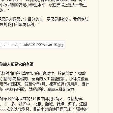
小冰以前的詩是小學生水平，現在算得上是大一新生
的。"
要麼是人類曆史上最好的事，要麼是最糟的。我們應該
展對我們和環境有利。"
9位詩人都是它的老師
始探討"情感計算框架"的可實現性，於是創立了"微軟
EQ(情商)為基礎的、全新的人工智能體係。小冰先後登
度等4個國家，截至今年4月，擁有超過1億用戶，累計
前的小冰擁有唱歌、財經評論、寫詩三種創造力。
承1920年以來的519位中國現代詩人，包括胡適、
、聞一多、餘光中、北島、顧城、舒婷、海子、汪國
10000次的迭代學習，目前小冰的詩已經形成了"獨特的