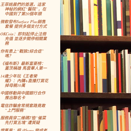
王菲姚晨們的首選，這家
神秘的網紅“醫院”，在
中國到了第20個年頭
微軟發布Surface Plus銷售
套餐 提供多個支付方式
OKCoin：即刻起停止注冊
充值 並逐步關停相關業
務
你有患上“戰狼2綜合症”
嗎？
《福布斯》最新富豪榜：
蓋茨稱雄 馬雲華人第一
14歲少年玩《王者榮
耀》：內購+直播打賞花
掉母親10萬
中國移動與中國銀行合作
推出聯名卡
電信詐騙舍常規套路竟敢
“上門服務”
服務員穿二維碼T恤“催菜
先打賞五塊”遭質疑
懷舊風：把 iPhone 變成老