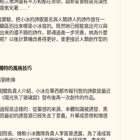
和三角洲還有平方和都在思戀，超新星曾經是充滿性
我氧化著……"
過實驗，把小冰的詩歌匿名與人類詩人的詩作放在一
顯區別出來哪是小冰寫的。既然她已經能寫出可以與
出來的還不錯的詩作，那通過進一步完善，她為什麼
呢？以後計算機改善得更好，會更接近人類創作型的
了獨特的風格技巧
者劉彬煥
院相關負責人介紹，小冰在華西都市報刊登的詩歌是最近
《陽光失了玻璃窗》發布後再一次創作的作品。
過程是這樣的：從靈感的來源、本體知識被誘發、黑
而最初的誘發源已經失去了意義，升華成思想和情感
院副院長、微軟小冰團隊負責人李笛曾透露，為了達成寫
920年代以來519位詩人的現代詩，包括胡適、李金發、