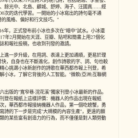
、餘光中、北島、顧城、舒婷、海子、汪國真……經
10000次的迭代學習。一開始的小冰寫出的詩句毫不通
特的風格、偏好和行文技巧。"
016年，正式發布前小冰也多次在"暗中"試水。小冰還
17年2月開始在天涯、豆瓣、貼吧和簡書上用27個化
誌和報社投稿，也收到刊發的邀請。
上進一步升級，在用詞、表達上更加通順，更易於理
常快，自身也在不斷進化，創作詩歌的字、詞、句也較
精心挑選小冰新創作的詩歌在華西都市報上刊登，希
解小冰，了解它背後的人工智能。"微軟(亞洲)互聯網
六出版的"寬窄巷·浣花溪"獨家刊登小冰最新的作品。
刊登在報紙上這樣評價：機器人的作品出現在報紙
次，華西都市報接納機器人作品，第一個吃螃蟹，勇
寫詩的下一步是完成"大規模的內容生產"，更遠的願
類的某些富有創造力的行為，而不僅僅是對人類勞動