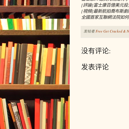
[評論]富士康百億美元
[視頻]最新航拍喬布斯劇院 
全國首家互聯網法院如何
发帖者
Free Get Cracked & N
没有评论:
发表评论