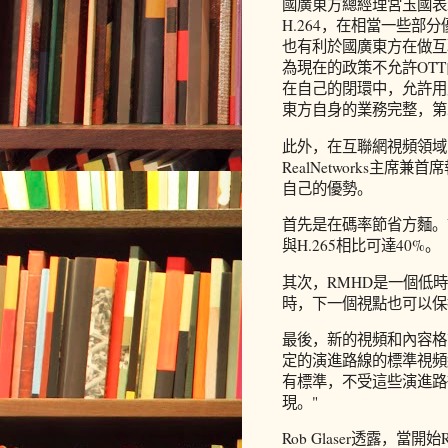
國廣東方總經理宮玉國表示，
H.264，在相當一些部
也有利於國廣東方在做互
為現在的政策不允許OT
在自己的閉環中，允許用
東方自身的業務完整，第
此外，在互聯網視頻領域
RealNetworks主席兼首
自己的優勢。
首先是在碼率節省方麵。
與H.265相比可達40%。
其次，RMHD是一個低
時，下一個視點也可以保
最後，新的視頻和內容格
定的演進路線的標準視頻
有標準，不受這些演進路
現。"
Rob Glaser透露，當