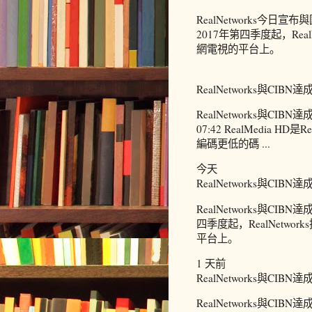
RealNetworks今
2017年第四季度起，Real
網電視的平台上。
RealNetworks與CIB
RealNetworks與CIBN達
07:42 RealMedia 
編碼更低的碼 ...
今天
RealNetworks與CI
RealNetworks與CI
四季度起，RealNetwor
平台上。
1 天前
RealNetworks與CI
RealNetworks與CIBN