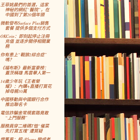
王菲姚晨們的首選，這家
神秘的網紅“醫院”，在
中國到了第20個年頭
微軟發布Surface Plus銷售
套餐 提供多個支付方式
OKCoin：即刻起停止注冊
充值 並逐步關停相關業
務
你有患上“戰狼2綜合症”
嗎？
《福布斯》最新富豪榜：
蓋茨稱雄 馬雲華人第一
14歲少年玩《王者榮
耀》：內購+直播打賞花
掉母親10萬
中國移動與中國銀行合作
推出聯名卡
電信詐騙舍常規套路竟敢
“上門服務”
服務員穿二維碼T恤“催菜
先打賞五塊”遭質疑
懷舊風：把 iPhone 變成老