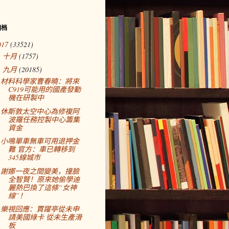
归档
017
(33521)
十月
(1757)
►
九月
(20185)
▼
材料科學家曹春曉：將來
C919可能用的國產發動
機在研製中
休斯敦太空中心為修複阿
波羅任務控製中心籌集
資金
小鳴單車無車可用退押金
難 官方：車已轉移到
345線城市
謝娜一夜之間變美，撞臉
全智賢！原來她偷學迪
麗熱巴換了這條“女神
線”！
樂視回應：賈躍亭從未申
請美國綠卡 從未生產滑
板