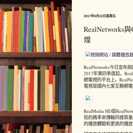
2017年9月22日星期五
RealNetwor
煌
RealNetworks今
2017年第四季度起，Real
網電視的平台上。RealNet
電視是國內七家互聯網電
RealMedia HD是Re
低的碼率來傳輸同樣質量
的播放體驗和更高的播放