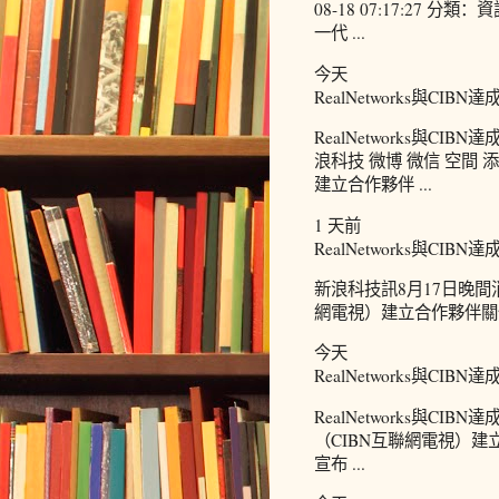
08-18 07:17:27 分類：
一代 ...
今天
RealNetworks與CI
RealNetworks與CIBN
浪科技 微博 微信 空間 添
建立合作夥伴 ...
1 天前
RealNetworks與CI
新浪科技訊8月17日晚間消息
網電視）建立合作夥伴關係。從
今天
RealNetworks與CI
RealNetworks與CIB
（CIBN互聯網電視）建立合
宣布 ...