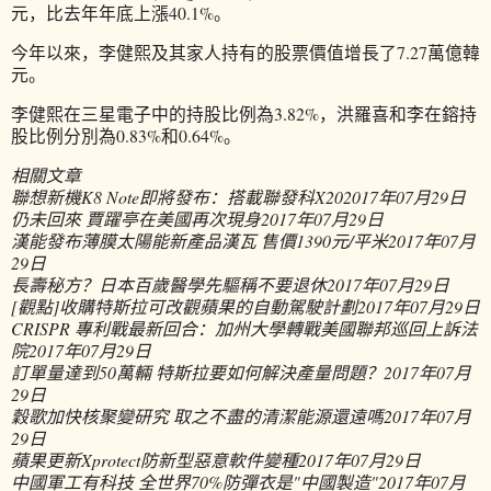
元，比去年年底上漲40.1%。
今年以來，李健熙及其家人持有的股票價值增長了7.27萬億韓
元。
李健熙在三星電子中的持股比例為3.82%，洪羅喜和李在鎔持
股比例分別為0.83%和0.64%。
相關文章
聯想新機K8 Note即將發布：搭載聯發科X20
2017年07月29日
仍未回來 賈躍亭在美國再次現身
2017年07月29日
漢能發布薄膜太陽能新產品漢瓦 售價1390元/平米
2017年07月
29日
長壽秘方？日本百歲醫學先驅稱不要退休
2017年07月29日
[觀點]收購特斯拉可改觀蘋果的自動駕駛計劃
2017年07月29日
CRISPR 專利戰最新回合：加州大學轉戰美國聯邦巡回上訴法
院
2017年07月29日
訂單量達到50萬輛 特斯拉要如何解決產量問題？
2017年07月
29日
穀歌加快核聚變研究 取之不盡的清潔能源還遠嗎
2017年07月
29日
蘋果更新Xprotect防新型惡意軟件變種
2017年07月29日
中國軍工有科技 全世界70%防彈衣是"中國製造"
2017年07月