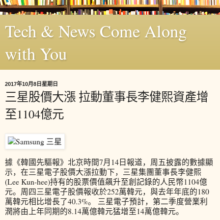
Tech & News Come Along
with You
2017年10月8日星期日
三星股價大漲 拉動董事長李健熙資產增
至1104億元
據《韓國先驅報》北京時間7月14日報道，周五披露的數據顯
示，在三星電子股價大漲拉動下，三星集團董事長李健熙
(Lee Kun-hee)持有的股票價值飆升至創記錄的人民幣1104億
元。周四三星電子股價報收於252萬韓元，與去年年底的180
萬韓元相比增長了40.3%。 三星電子預計，第二季度營業利
潤將由上年同期的8.14萬億韓元猛增至14萬億韓元。