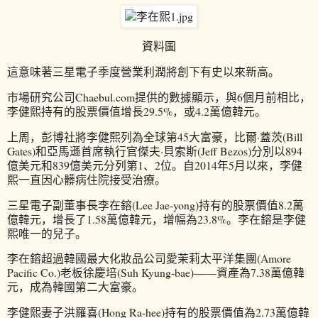
資料圖
這意味著三星電子季度營業利潤將創下有史以來新高。
市場研究公司Chaebul.com提供的數據顯示，與6個月前相比，
李健熙持有的股票價值增長29.5%，或4.2萬億韓元。
上周，彭博社將李健熙列為全球第45大富豪，比爾·蓋茨(Bill
Gates)和亞馬遜首席執行官傑夫·貝索斯(Jeff Bezos)分別以894
億美元和839億美元分列第1、2位。自2014年5月以來，李健
熙一直因心髒病住院接受治療。
三星電子副董事長李在鎔(Lee Jae-yong)持有的股票價值8.2萬
億韓元，增長了1.58萬億韓元，增幅為23.8%。李在鎔是李健
熙唯一的兒子。
李在鎔超過韓國最大化妝品公司愛茉莉太平洋集團(Amore
Pacific Co.)老板徐慶培(Suh Kyung-bae)——資產為7.38萬億韓
元，成為韓國第二大富豪。
李健熙妻子洪羅喜(Hong Ra-hee)持有的股票價值為2.73萬億韓