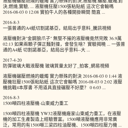
液壓機碾壓燃燒的蠟燭 實力懸殊的對決,液壓機,碾壓,蠟燭,對
決,燃燒,實驗, ... 液壓機狂壓1500張粘貼紙 這次它會輸嗎
2016-08-03 0 12:08 實拍牛人的各種開掛瞬間 簡直 ...
2016-8-3
一張普通的A4紙切割諾基亞，結局出乎意料_騰訊視頻
液壓機對決"金鋼狼爪子" 無堅不摧的液壓機竟然完敗 36.9萬
02:13 如果兩顆子彈正麵對撞，會發生啥？實驗揭曉 ... 一張普
通的A4紙 切割諾基亞，結局出乎意料--大 ...
2017-4-20
防彈玻璃大戰液壓機 玻璃質量太好了_拍客_網易視頻
液壓機碾壓燃燒的蠟燭 實力懸殊的對決 2016-08-03 0 1:44 液
壓機狂壓1500張粘貼紙 這次它會輸嗎 2016-08-03 0 2:02 液壓
機挑戰4本厚書 不用道具直接碾壓不好麼？ 0 6:03 ...
2016-8-3
1500噸四柱液壓機-山東威力重工
1500噸四柱液壓機 YW32液壓機廠家山東威力重工，在液壓
機的加工生產製造上經驗豐富。1500噸液壓機應用非常廣
泛，常用的有1500噸三梁四柱油壓機、1500噸四柱壓力機 ...