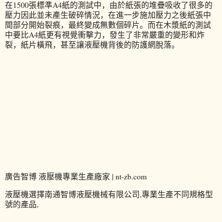
在1500張標準A4紙的測試中，由於紙張的堆疊吸收了很多的
壓力因此並未產生破碎情況，在進一步施加壓力之後紙張中
間部分開始裂痕，最終變成無數個碎片。而在木漿紙的測試
中要比A4紙更有視覺衝擊力，發生了非常嚴重的變形和炸
裂，紙片橫飛，甚至讓液壓機背後的防護網脫落。
廣告智博 液壓機專業生產廠家 | nt-zb.com
液壓機選擇南通智博液壓機械有限公司,專業生產不同規格型
號的產品,