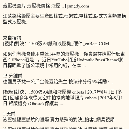
液壓機圖片 液壓機價格 液壓... | jsmgdy.com
江蘇銘格鍛壓主要生產四柱式,框架式,單柱式,臥式等各類結構
型式液壓機,
來自搜狗
[視頻]對決：1500張A4紙和液壓機_硬件_cnBeta.COM
如果你有機會使用重達144噸的液壓機，你會選擇擠壓什麼東
西？iPhone還是...，近日YouTube頻道HydraulicPressChannel將
目標瞄準了辦公環境中常用的紙，在本 ...
15 分鍾前
德國男子撿一公斤金條還給失主 按法律分得5%獎勵 : …
[視頻]對決：1500張A4紙和液壓機 cnbeta | 2017年8月1日 [多
圖] 回顧多年來從太空中拍攝的地球照片 cnbeta | 2017年8月1
日 銀版機身+Ghostek保護套 ...
1 天前
液壓機碾壓燃燒的蠟燭 實力懸殊的對決_拍客_網易視頻