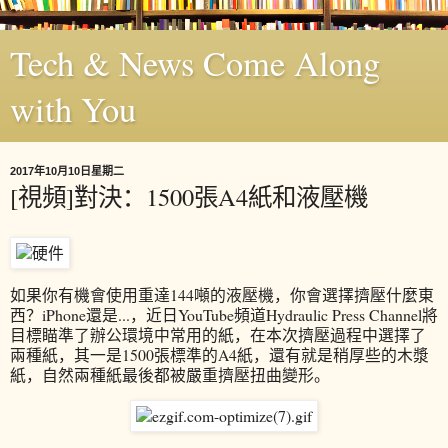
Tech & News Come Along
with You
2017年10月10日星期二
[視頻]對決：1500張A4紙和液壓機
如果你有機會使用重達144噸的液壓機，你會選擇擠壓什麼東
西？iPhone還是...，近日YouTube頻道Hydraulic Press Channel將
目標瞄準了辦公環境中常用的紙，在本次擠壓過程中選擇了
兩種紙，其一是1500張標準的A4紙，還有就是稍厚些的木漿
紙，自然兩種紙最後都被嚴重擠壓扭曲變形。