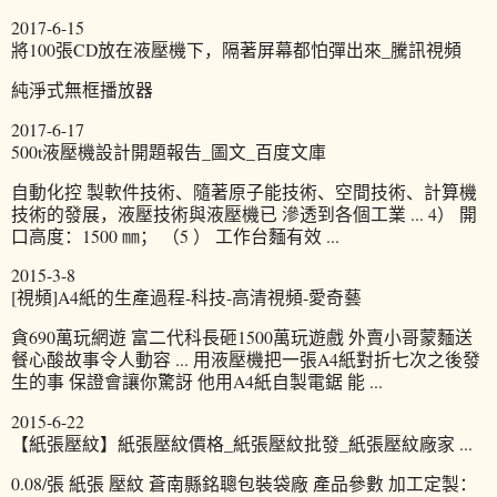
2017-6-15
將100張CD放在液壓機下，隔著屏幕都怕彈出來_騰訊視頻
純淨式無框播放器
2017-6-17
500t液壓機設計開題報告_圖文_百度文庫
自動化控 製軟件技術、隨著原子能技術、空間技術、計算機
技術的發展，液壓技術與液壓機已 滲透到各個工業 ... 4） 開
口高度：1500 ㎜； （5 ） 工作台麵有效 ...
2015-3-8
[視頻]A4紙的生產過程-科技-高清視頻-愛奇藝
貪690萬玩網遊 富二代科長砸1500萬玩遊戲 外賣小哥蒙麵送
餐心酸故事令人動容 ... 用液壓機把一張A4紙對折七次之後發
生的事 保證會讓你驚訝 他用A4紙自製電鋸 能 ...
2015-6-22
【紙張壓紋】紙張壓紋價格_紙張壓紋批發_紙張壓紋廠家 ...
0.08/張 紙張 壓紋 蒼南縣銘聰包裝袋廠 產品參數 加工定製：