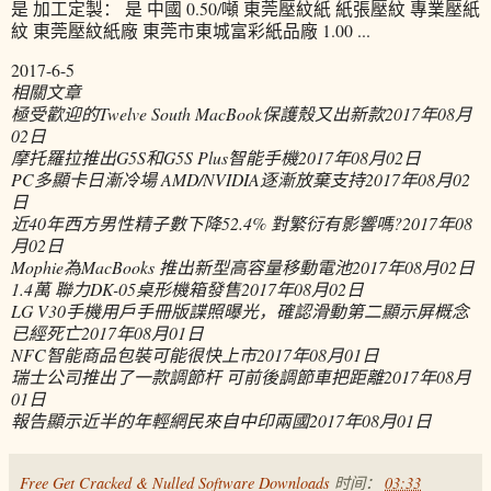
是 加工定製： 是 中國 0.50/噸 東莞壓紋紙 紙張壓紋 專業壓紙
紋 東莞壓紋紙廠 東莞市東城富彩紙品廠 1.00 ...
2017-6-5
相關文章
極受歡迎的Twelve South MacBook保護殼又出新款
2017年08月
02日
摩托羅拉推出G5S和G5S Plus智能手機
2017年08月02日
PC多顯卡日漸冷場 AMD/NVIDIA逐漸放棄支持
2017年08月02
日
近40年西方男性精子數下降52.4% 對繁衍有影響嗎?
2017年08
月02日
Mophie為MacBooks 推出新型高容量移動電池
2017年08月02日
1.4萬 聯力DK-05桌形機箱發售
2017年08月02日
LG V30手機用戶手冊版諜照曝光，確認滑動第二顯示屏概念
已經死亡
2017年08月01日
NFC智能商品包裝可能很快上市
2017年08月01日
瑞士公司推出了一款調節杆 可前後調節車把距離
2017年08月
01日
報告顯示近半的年輕網民來自中印兩國
2017年08月01日
Free Get Cracked & Nulled Software Downloads
时间：
03:33