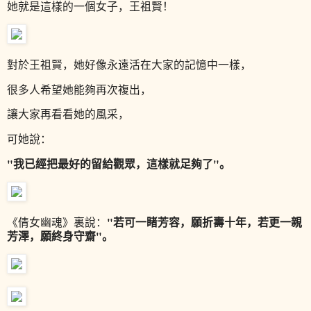
她就是這樣的一個女子，王祖賢！
對於王祖賢，她好像永遠活在大家的記憶中一樣，
很多人希望她能夠再次複出，
讓大家再看看她的風采，
可她說：
"我已經把最好的留給觀眾，這樣就足夠了"。
"若可一睹芳容，願折壽十年，若更一親
《倩女幽魂》裏說：
芳澤，願終身守齋"。