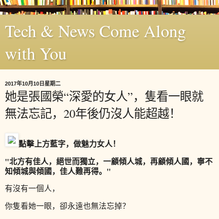
Tech & News Come Along
with You
2017年10月10日星期二
她是張國榮“深愛的女人”，隻看一眼就
無法忘記，20年後仍沒人能超越！
點擊
上方藍字
，做
魅力女人！
"北方有佳人，絕世而獨立，一顧傾人城，再顧傾人國，寧不
知傾城與傾國，佳人難再得。"
有沒有一個人，
你隻看她一眼，卻永遠也無法忘掉？