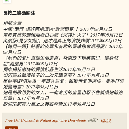
長按二維碼關注
相關文章
中國"蘭博"讓好萊塢遭遇"敦刻爾克"？
2017年08月12日
電影質感的邏輯燒腦良心劇《河神》火了！
2017年08月12日
英劇版[見字如麵]，這才是真正的演技炸裂
2017年08月12日
【每周一題】好看的皮囊和有趣的靈魂你會選哪個？
2017年
08月12日
《我們的愛》直麵生活悲喜，靳東放下精英範兒，變身憋
屈"鳳凰男"
2017年08月12日
獨家揭秘謝楠的愛情結晶生活
2017年08月12日
如何高效擊潰孩子的二次元職業夢？
2017年08月12日
星鮮事|舒淇婚後一年首秀恩愛：甜蜜示愛馮德倫，隻為打破
婚變傳言？
2017年08月12日
她是胡歌想娶的女人，一向毒舌的金星也忍不住稱讚她前途
無量！
2017年08月12日
歡迎來到實力至上之英雄聯盟
2017年08月12日
Free Get Cracked & Nulled Software Downloads
时间：
02:59