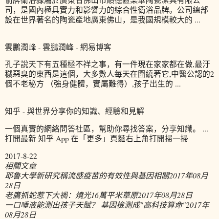
司，是國內極具實力和影響力的綜合性衛浴品牌。公司總部
設在世界著名的陶瓷產地廣東佛山，是我國規模較大的 ...
雲鵬潤峰 - 雲鵬潤峰 - 網易博客
孔子說天下有五種極不祥之事，有一件現在家家都在做,最汙
穢惡臭的東西是這個，大多數人每天在圍繞著它,中醫公認的2
個不老秘方 （強身健體，實屬難得）,孩子出生的 ...
知乎 - 與世界分享你的知識、經驗和見解
一個真實的網絡問答社區，幫助你尋找答案，分享知識。 ...
打開最新 知乎 App 在「更多」頁麵右上角打開掃一掃
2017-8-22
相關文章
耶魯大學新研究稱流感疫苗的有效性與基因相關
2017年08月
28日
老鷹抓蛇惹下大禍：燒光16萬平米草原
2017年08月28日
一口唾液能測出孩子天賦？ 基因檢測成"高科技算命"
2017年
08月28日