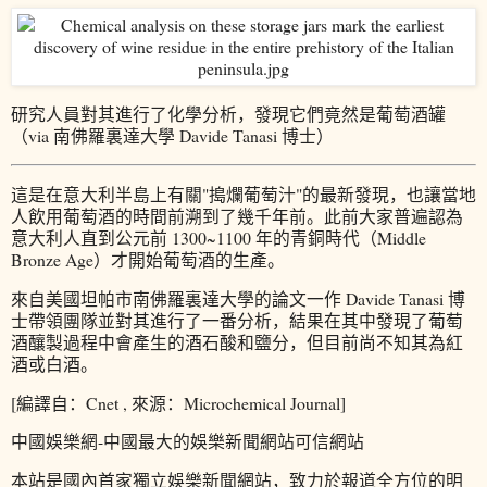
研究人員對其進行了化學分析，發現它們竟然是葡萄酒罐
（via 南佛羅裏達大學 Davide Tanasi 博士）
這是在意大利半島上有關"搗爛葡萄汁"的最新發現，也讓當地
人飲用葡萄酒的時間前溯到了幾千年前。此前大家普遍認為
意大利人直到公元前 1300~1100 年的青銅時代（Middle
Bronze Age）才開始葡萄酒的生產。
來自美國坦帕市南佛羅裏達大學的論文一作 Davide Tanasi 博
士帶領團隊並對其進行了一番分析，結果在其中發現了葡萄
酒釀製過程中會產生的酒石酸和鹽分，但目前尚不知其為紅
酒或白酒。
[編譯自：Cnet , 來源：Microchemical Journal]
中國娛樂網-中國最大的娛樂新聞網站可信網站
本站是國內首家獨立娛樂新聞網站，致力於報道全方位的明