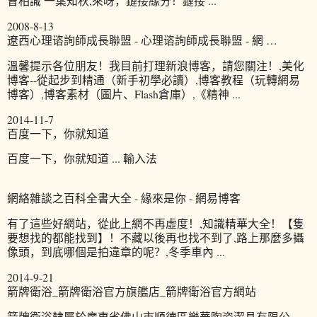
曾相識 一葉知秋,來呀，鏈接緣分！鏈接 ...
2008-8-13
遼西心理谘詢師成長聯盟 - 心理谘詢師成長聯盟 - 網 …
溫馨提示各位朋友！我目前打理新浪博客，請您關注！,美化
博客--從起步到精通（新手初學必讀）,博客教程（玩轉網易
博客）,博客素材（圖片、Flash倉庫）,《精神 ...
2014-11-7
百度一下，你就知道
百度一下，你就知道 ... 輸入法
網絡雜談之百科全書大全 - 緣來是你 - 網易博客
有了這些好網站，從此上網不再虛度！,知識精華大全！【隻
要想找的都能找到】！不藏以後再也找不到了,路上那麼多攝
像頭，到底哪個是拍違章的呢？,冬季車內 ...
2014-9-21
箭牌衛浴_箭牌衛浴官方旗艦店_箭牌衛浴官方網站
箭牌衛浴隸屬於廣東省佛山市順德區樂華陶瓷潔具有限公