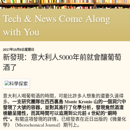
Tech & News Come Along
with You
2017年10月8日星期日
新發現：意大利人5000年前就會釀葡萄
酒了
意大利人喝葡萄酒的時間，可能比許多人想象的還要久遠得
一支研究團隊在西西裏島 Monte Kronio 山的一個洞穴中
多。
發現了大號的容器，並對其進行了化學分析，發現竟然酒渣
檢驗呈陽性，而其時間可以追溯到公元前 4 世紀的"銅時
代"。
有關這項發現的詳情，已經發表在近日出版的《微量化
學》（Microchemical Journal）期刊上。