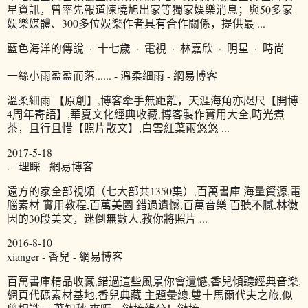
星資訊，曾率先報道陳曉旭出家等獨家娛樂消息；與50多家
娛樂媒體、300多位娛樂作者具有合作關係，提供最 ...
藍色海洋的傳說 · 十七歲 · 電視 · 林嘉欣 · 明星 · 時尚
一絲小雨盈盈而落...... - 溫柔細雨 - 網易博客
溫柔細雨 【原創】,博客牽手無距離，天涯海角亦咫尺【開博
4周年寄語】,華夏文化經典收藏,博客製作實用大全,時光煮
茶，且行且惜【照片散文】,白雲紅葉兩悠悠 ...
2017-5-18
. - 理睬 - 網易博客
遠方的家全部視頻（七大部共1350集）,百萬書庫 海量資源,電
腦素材 實用教程,百萬美圖 錯過遺憾,百萬音樂 百聽不膩,林徽
因的30段美文，迷倒無數人,教你將照片 ...
2016-8-10
xianger - 香兒 - 網易博客
百萬書庫精品收藏,錯過這些風景你會遺憾,香兒傾聽經典音樂,
網頁代碼素材基地,香兒典藏 主題彙總,雙十馬爾代夫之旅,似