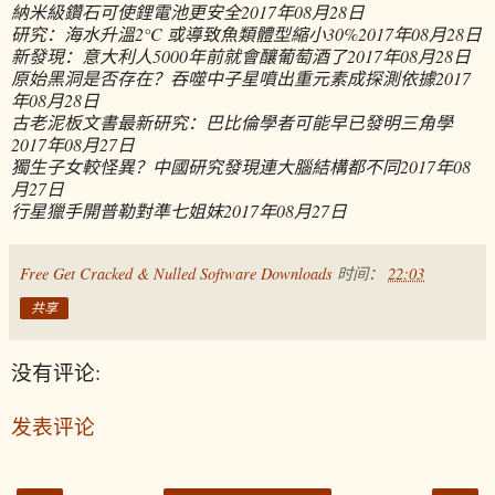
納米級鑽石可使鋰電池更安全
2017年08月28日
研究：海水升溫2°C 或導致魚類體型縮小30%
2017年08月28日
新發現：意大利人5000年前就會釀葡萄酒了
2017年08月28日
原始黑洞是否存在？吞噬中子星噴出重元素成探測依據
2017
年08月28日
古老泥板文書最新研究：巴比倫學者可能早已發明三角學
2017年08月27日
獨生子女較怪異？中國研究發現連大腦結構都不同
2017年08
月27日
行星獵手開普勒對準七姐妹
2017年08月27日
Free Get Cracked & Nulled Software Downloads
时间：
22:03
共享
没有评论:
发表评论