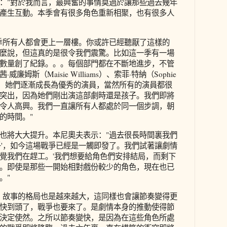
："對於我而言，最興奮的事情莫過於讓那些過去幾年
產生互動。本季會有很多角色重新相聚，也有很多人
季所有人都會更上一層樓。你或許已經聽厭了這樣的
麼說，但這真的是很令我們震驚。比如這一季有一場
數量創了紀錄。。。每個部門都在不斷地進步，不管
姆斯（Maisie Williams）、索菲·特納（Sophie
很棒，她們逐漸成長為優秀的演員，當然所有的演員都很
突出，因為她們剛出演這部劇時還是孩子。我們即將
令人高興。我們一直讓所有人都處於同一個步調，朝
的時間。"
也將大大提升。本尼奧夫表示："過去很長時間裏我們
爭'，如今這場戰爭已經是一觸即發了。我們試著讓劇情
覺我們在趕工。'我們想要給角色們安排結局，而剩下
。即使是那些一開始相對戲份較少的角色，現在也已
。"
，故事的格局也是越來越大，這同樣也會讓節奏變得更
快到頭了，戰爭也要來了。是劇情本身的推動使得節
決定使然。之所以節奏變快，是因為在這些角色所處