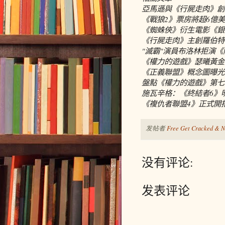
亞馬遜與《行屍走肉》創造者R
《戰狼2》票房將超6億
《蜘蛛俠》衍生電影《銀貂
《行屍走肉》主創羅伯特
"滅霸"演員布洛林拒演《
《權力的遊戲》瑟曦黃金
《正義聯盟》概念圖曝光
盤點《權力的遊戲》第七
施瓦辛格：《終結者6》
《複仇者聯盟4》正式開
发帖者
Free Get Cracked & N
没有评论:
发表评论