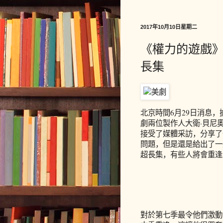
2017年10月10日星期二
《權力的遊戲》
長集
北京時間6月29日消息
劇兩位製作人大衛·貝尼奧夫（D
接受了媒體采訪，分享了
問題，但是還是給出了一
超長集，有些人將會重逢
對於第七季最令他們激動