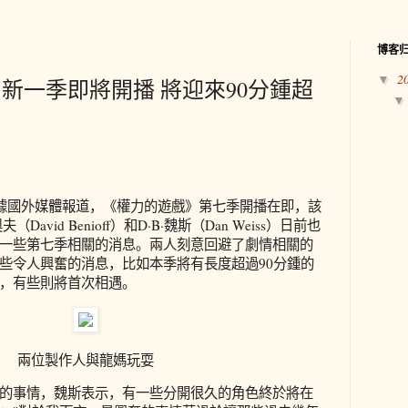
博客
2
▼
新一季即將開播 將迎來90分鍾超
，據國外媒體報道，《權力的遊戲》第七季開播在即，該
avid Benioff）和D·B·魏斯（Dan Weiss）日前也
一些第七季相關的消息。兩人刻意回避了劇情相關的
些令人興奮的消息，比如本季將有長度超過90分鍾的
，有些則將首次相遇。
兩位製作人與龍媽玩耍
的事情，魏斯表示，有一些分開很久的角色終於將在