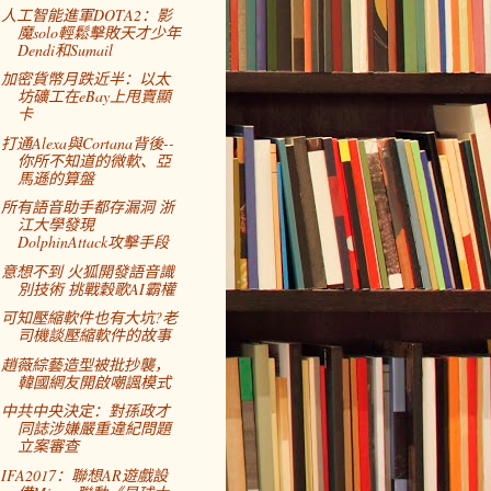
人工智能進軍DOTA2：影
魔solo輕鬆擊敗天才少年
Dendi和Sumail
加密貨幣月跌近半：以太
坊礦工在eBay上甩賣顯
卡
打通Alexa與Cortana背後--
你所不知道的微軟、亞
馬遜的算盤
所有語音助手都存漏洞 浙
江大學發現
DolphinAttack攻擊手段
意想不到 火狐開發語音識
別技術 挑戰穀歌AI霸權
可知壓縮軟件也有大坑?老
司機談壓縮軟件的故事
趙薇綜藝造型被批抄襲，
韓國網友開啟嘲諷模式
中共中央決定：對孫政才
同誌涉嫌嚴重違紀問題
立案審查
IFA2017：聯想AR遊戲設