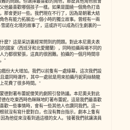
很難的問題。你選擇最喜歡的角色，那麼其他角色就會
父他最喜歡哪個孩子一樣。如果是圍繞一個角色打造
，那會更好一些。我們現在不行了，因為是朝著大結
角色有能力拓展出一個小時的獨立故事。曾經有一兩
·雪諾在北境的故事了，這或許可以成為衍生劇裏的一
什麼？這是采訪裏經常問到的問題。對此本尼奧夫表
同的國家（西班牙和北愛爾蘭），同時拍攝兩場不同的
人力都很緊張，這真的很困難。拍攝的一個月時間非
。"
的戲份大大增加。我們以前隻有一處綠幕，這次我們設
而且還同時運作，其中一處就是用來拍攝丹妮莉絲騎龍
上花費了很多時間。"
蒙德對著布蕾妮傻笑的劇照引發熱議。本尼奧夫對此
蒙德在吃東西時色眯眯地盯著布蕾妮，這是我們最喜歡
喜歡一些事情時，會有一些其他人也讚同我們。這一
根就沒有寫什麼對白，也沒有舞台指示，劇本上隻有
，因為他從來沒看到過這樣的女人。'接著我們就讓演員