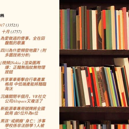
归档
017
(33521)
十月
(1757)
▼
為愛做過的傻事，全在田
馥甄的歌裏
四川為什麼頻發地震？(附
多圖技術分析)
[視頻]Nokia 2渲染圖再
爆：正麵無指紋無物理
按鈕
共享單車衝擊自行車產業
格局 中低端產能將麵臨
淘汰
沉痛關閉半個月，VR社交
公司Altspace又複活了
新能源車專用號牌將全國
啟用 由5位升為6位
男孩“戒網癮”身亡：涉事
學校係非法辦學 5人被