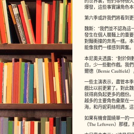
的世界裏，他們等待很久
爆發，這些事實讓角色本
第六季或許我們將看到更
魏斯："我們並不認為這
發生在個人層麵上的重要
對麵衝撞的奔馬一樣。本
能像我們一樣感到興奮。
本尼奧夫透露："對於倒
白，少一些動作戲。我們
爾德（Bernie Caul
一些主演表示，盡管本季
戲比以前更累了。對此魏
就得肩負起更多的戲份。
越多的主要角色彙聚在一
海，和丹妮莉絲相遇，這
如果有機會圍繞單一的一
（The Leftovers