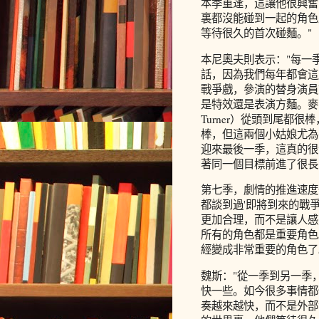
本季重逢，這讓他很興奮
裏都沒能碰到一起的角色
等待很久的首次碰麵。"
本尼奧夫則表示："每一
話，因為我們每年都會這
戰爭戲，參演的替身演員
是特效還是表演方麵。麥茜·威廉
Turner）從頭到尾都
棒，但這兩個小姑娘尤為
迎來最後一季，這真的很
著同一個目標前進了很長
第七季，劇情的推進速度
都談到過'即將到來的戰
更加合理，而不是讓人感
所有的角色都是重要角色
經變成非常重要的角色了
魏斯："從一季到另一季
快一些。如今很多事情都
奏越來越快，而不是外部