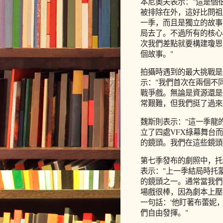
本尼奧夫表示："這是個
被排除在外，這好比問祖
一季，而且是獨立的故事
局去了。不過所有的核心
次我們差點就要構建瓊恩
個故事。"
拍攝時遇到的最大挑戰是
示："我們首次在兩個不
戰爭戲。無論是資源還是
常艱難，但我們挺了過來
魏斯則表示："這一季龍
立了四處VFX綠幕舞台
的鏡頭。我們在這些鏡頭
第七季發布的劇照中，托
表示："上一季結局時托
的鏡頭之一。通常當我們
場戲很棒，因為劇本上壓
一句話：'他盯著布蕾妮
們自由發揮。"