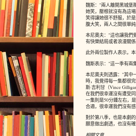
魏斯："兩人離開黑城堡
她笑，壓根就沒有為這場
笑得讓她很不舒服，於是
腹大笑，兩人之間很單純
本尼奧夫："這也讓我們
有快樂結局或者浪漫關係
此外兩位製作人表示，本
魏斯表示："這一季有兩集
本尼奧夫則透露："其中
時，我覺得每一集都很完
斯·吉利甘（Vince G
在我們很幸運沒有遭受同
一集則是50分鍾左右，
合適，很幸運我們沒有感
對於第八季，也是本劇的
願意做出劇透，也沒有確
相關文章