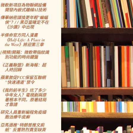
微軟新項目為物聯網設備
開發內嵌式離線AI技術
傳華納密謀換更年輕"蝙蝠
俠"？/ / 黑亞當確定不在
《沙讚》中出現
半條命官方同人漫畫
《Half-Life: A Place in
the West》將迎第三章
[視頻]開箱：微軟帶指紋識
別功能的時尚鍵盤
《正義聯盟》新海報：超
人終回歸
蘋果敦促FCC保留互聯網
“快速通道”禁令
《我的前半生》坑了多少
中年女人？電視劇與原
著根本不同，原著結局
才靠譜
研究人員重新編程免疫細
胞治療牛皮癬
亞馬遜推“特朗普推文廁
紙” 反響熱烈賣至缺貨