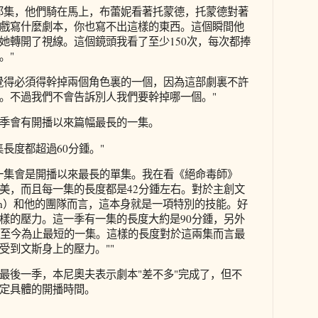
那集，他們騎在馬上，布蕾妮看著托蒙德，托蒙德對著
戲寫什麼劇本，你也寫不出這樣的東西。這個瞬間他
她轉開了視線。這個鏡頭我看了至少150次，每次都捧
。"
覺得必須得幹掉兩個角色裏的一個，因為這部劇裏不許
。不過我們不會告訴別人我們要幹掉哪一個。"
季會有開播以來篇幅最長的一集。
長度都超過60分鍾。"
一集會是開播以來最長的單集。我在看《絕命毒師》
美，而且每一集的長度都是42分鍾左右。對於主創文
illigan）和他的團隊而言，這本身就是一項特別的技能。好
樣的壓力。這一季有一集的長度大約是90分鍾，另外
是至今為止最短的一集。這樣的長度對於這兩集而言最
受到文斯身上的壓力。""
最後一季，本尼奧夫表示劇本"差不多"完成了，但不
定具體的開播時間。