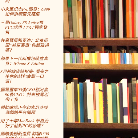
拘
小米筆記本Pro圖賞：6999
如何對標萬元蘋果
三星Galaxy S8 Active獲
FCC認證 AT&T獨家發
售
共享寶馬和奧迪：北京街
頭“共享豪車”你體驗過
嗎？
蘋果下一代新機包裝盒真
身：iPhone X Edition
8月院線省錢指南: 看完之
後你的錢包會鬆一口
氣！
震驚雷軍00後CEO懟阿裏
90後CEO：將來被罵別
帶上我
微軟確認正在和索尼商談
遊戲跨平台問題
用了十年MacBook 華為治
好了他對PC的恐懼？
網購後辦假退貨 詐騙1300