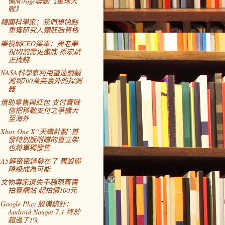
備Mirage聯動《星球大
戰》
韓國科學家：我們想快點
重獲研究人類胚胎資格
樂視網CEO梁軍：與老樂
視切割需更徹底 孫宏斌
正找錢
NASA科學家利用望遠鏡觀
測到700萬英裏外的探測
器
借助零售與紅包 支付寶微
信把移動支付之爭擴大
至海外
Xbox One X“天蠍計劃”首
發特別版附贈的直立架
也將單獨發售
A5解密密鑰發布了 舊設備
降級成為可能
文物專家遺失手稿現舊書
拍賣網站 起拍價100元
Google Play 設備統計：
Android Nougat 7.1 終於
超過了1%