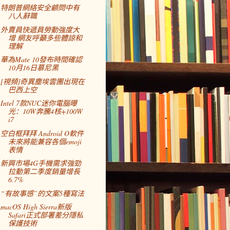
特朗普網絡安全顧問中有
八人辭職
外賣員快遞員勞動強度大
增 網友呼籲多些體諒和
理解
華為Mate 10發布時間確認
10月16日慕尼黑
[視頻]奇異塵埃雲團出現在
巴西上空
Intel 7款NUC迷你電腦曝
光：10W奔騰4核+100W
i7
空白框拜拜 Android O軟件
未來將能兼容各個emoji
表情
新興市場4G手機需求強勁
拉動第二季度銷量增長
6.7%
“有故事感”的文案5種寫法
macOS High Sierra新版
Safari正式部署差分隱私
保護技術