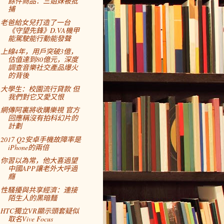
餘件商品：三姐妹被批
捕
老爸給女兒打造了一台
《守望先鋒》D.VA機甲
能駕駛能行動能發聲
上線4年，用戶突破3億，
估值達到80億元，深度
調查音樂社交產品爆火
的背後
大學生：校園流行貸款 但
我們對它又愛又恨
網傳阿裏將收購樂視 官方
回應稱沒有拍科幻片的
計劃
2017 Q2安卓手機故障率是
iPhone的兩倍
你習以為常，他大喜過望
中國APP讓老外大呼過
癮
性騷擾與共享經濟：連接
陌生人的黑暗麵
HTC獨立VR顯示頭套疑似
取名Vive Focus