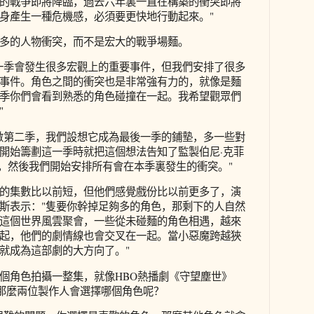
的戰爭即將降臨，過去六年裏一直在構築的衝突即將
身產生一種危機感，必須要更快地行動起來。"
多的人物衝突，而不是宏大的戰爭場麵。
一季會發生很多宏觀上的重要事件，但我們安排了很多
事件。角色之間的衝突也是非常強有力的，就像是麵
季你們會看到熟悉的角色碰撞在一起。我希望觀眾們
"
數第二季，我們設想它成為最後一季的鋪墊，多一些對
開始籌劃這一季時就把這個想法告知了監製伯尼·克菲
field），然後我們開始安排所有會在本季裏發生的衝突。"
的集數比以前短，但他們感覺戲份比以前更多了，演
斯表示："隻要你幹掉足夠多的角色，那剩下的人自然
這個世界風雲聚會，一些從未碰麵的角色相遇，越來
起，他們的劇情線也會交叉在一起。當小惡魔跨越狹
就成為這部劇的大方向了。"
個角色拍攝一整集，就像HBO熱播劇《守望塵世》
）那樣，那麼兩位製作人會選擇哪個角色呢？