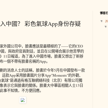
博客
2
▼
進入中國？ 彩色氣球App身份存疑
家外國公司中，臉書應該是最積極的了——它的CEO
中國，與政府官員對話，並且在公開場合展示他苦學的
》11日報道，為了進入中國市場，臉書又想出了新辦
布一個不帶有臉書名稱的App。
劃的消息人士的話稱，臉書於今年5月在中國發布一款
這款App采用臉書圖片分享App"Moments"的外觀、
色氣球"是通過有格互聯網絡科技（北京）有限公司獨
象表示它與臉書的關係。臉書大中華區相關人士13日
此事不知情，不方便回應。