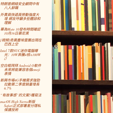
特朗普網絡安全顧問中有
八人辭職
外賣員快遞員勞動強度大
增 網友呼籲多些體諒和
理解
華為Mate 10發布時間確認
10月16日慕尼黑
[視頻]奇異塵埃雲團出現在
巴西上空
Intel 7款NUC迷你電腦曝
光：10W奔騰4核+100W
i7
空白框拜拜 Android O軟件
未來將能兼容各個emoji
表情
新興市場4G手機需求強勁
拉動第二季度銷量增長
6.7%
“有故事感”的文案5種寫法
macOS High Sierra新版
Safari正式部署差分隱私
保護技術