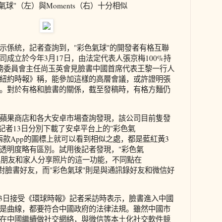
氣球"（左）與Moments（右）十分相似
示係統，記者查詢到，"彩色氣球"的開發者有格互聯
成立於今年3月17日，由法定代表人張京梅100%持
務委員會主任尚玉英會見臉書中國首席代表王黎一行人
紐約時報》稱，能參加這樣的高層會議，或許證明張
。對於有格和臉書的關係，截至發稿時，有格方麵仍
蘋果商店和各大安卓市場查詢發現，該公司目前隻發
記者13日分別下載了安卓平台上的"彩色氣
，僅從兩款App的圖標上就可以看到相似之處，都是藍紅黃3
透明度略有區別。試用後記者發現，"彩色氣
均主打與朋友和家人分享照片的這一功能，不同點在
分享針對臉書好友，而"彩色氣球"則是與通訊錄好友和微信好
3日接受《環球時報》記者采訪時表示，臉書進入中國
是曲線，都要符合中國政府的法律法規。雖然中國市
在中國繼續做社交網絡，與微信等本土化社交軟件競