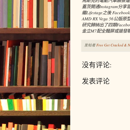
馬斯克的電動汽車願景遭
蓋茨開通Instagram分
繼Lifestage之後 Faceb
AMD RX Vega 56
研究歸納出了四類Face
金立M7配全麵屏或搶發聯
发帖者
Free Get Cracked & N
没有评论:
发表评论