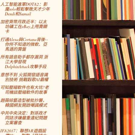
人工智能進軍DOTA2：影
魔solo輕鬆擊敗天才少年
Dendi和Sumail
加密貨幣月跌近半：以太
坊礦工在eBay上甩賣顯
卡
打通Alexa與Cortana背後--
你所不知道的微軟、亞
馬遜的算盤
所有語音助手都存漏洞 浙
江大學發現
DolphinAttack攻擊手段
意想不到 火狐開發語音識
別技術 挑戰穀歌AI霸權
可知壓縮軟件也有大坑?老
司機談壓縮軟件的故事
趙薇綜藝造型被批抄襲，
韓國網友開啟嘲諷模式
中共中央決定：對孫政才
同誌涉嫌嚴重違紀問題
立案審查
IFA2017：聯想AR遊戲設