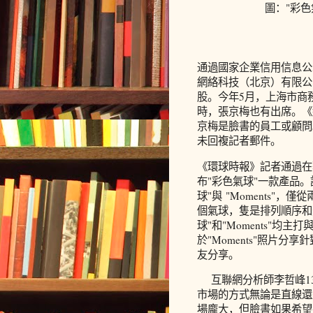
圖："彩色
通過國家企業信用信息公
網絡科技（北京）有限公司
股。今年5月，上海市商
時，張京梅也有出席。《
京梅是臉書的員工或顧問
未回複記者郵件。
《環球時報》記者通過在
布"彩色氣球"一款產品。
球"與 "Moments"
個氣球，隻是排列順序和
球"和"Moments"
於"Moments"照片
友分享。
互聯網分析師李哲峰1
市場的方式無論是直線還
場龐大，但臉書如果希望