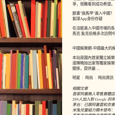
爭，很難看到成功希望。
臉書"換馬甲"進入中國？ 
氣球App身份存疑
在沒能進入中國市場的各
馬克·紮克伯格多次訪問
中國娛樂網-中國最大的
本站是國內首家獨立娛樂
道陳曉旭出家等獨家娛樂
關係，提供最 ...
明星 · 時尚 · 時尚資訊 
相關文章
首家阿裏無人零售實體店
269人加入對 Google
茅台：已跟阿裏雲和京東
米兔兒童磁力積木發布：