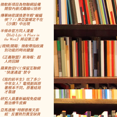
微軟新項目為物聯網設備
開發內嵌式離線AI技術
傳華納密謀換更年輕"蝙蝠
俠"？/ / 黑亞當確定不在
《沙讚》中出現
半條命官方同人漫畫
《Half-Life: A Place in
the West》將迎第三章
[視頻]開箱：微軟帶指紋識
別功能的時尚鍵盤
《正義聯盟》新海報：超
人終回歸
蘋果敦促FCC保留互聯網
“快速通道”禁令
《我的前半生》坑了多少
中年女人？電視劇與原
著根本不同，原著結局
才靠譜
研究人員重新編程免疫細
胞治療牛皮癬
亞馬遜推“特朗普推文廁
紙” 反響熱烈賣至缺貨