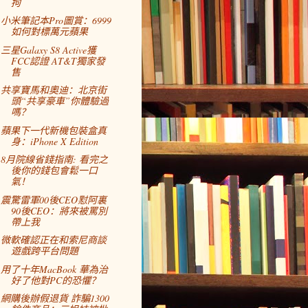
拘
小米筆記本Pro圖賞：6999
如何對標萬元蘋果
三星Galaxy S8 Active獲
FCC認證 AT&T獨家發
售
共享寶馬和奧迪：北京街
頭“共享豪車”你體驗過
嗎？
蘋果下一代新機包裝盒真
身：iPhone X Edition
8月院線省錢指南: 看完之
後你的錢包會鬆一口
氣！
震驚雷軍00後CEO懟阿裏
90後CEO：將來被罵別
帶上我
微軟確認正在和索尼商談
遊戲跨平台問題
用了十年MacBook 華為治
好了他對PC的恐懼？
網購後辦假退貨 詐騙1300