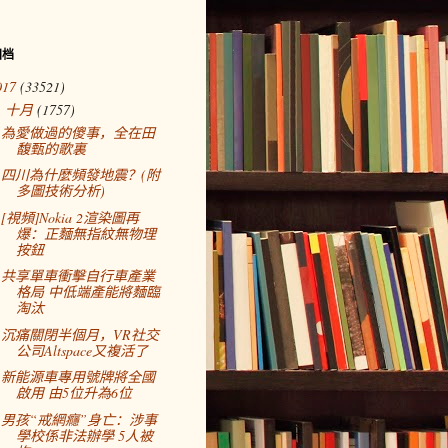
归档
017
(33521)
十月
(1757)
▼
為愛做過的傻事，全在田
馥甄的歌裏
四川為什麼頻發地震？(附
多圖技術分析)
[視頻]Nokia 2渲染圖再
爆：正麵無指紋無物理
按鈕
共享單車衝擊自行車產業
格局 中低端產能將麵臨
淘汰
沉痛關閉半個月，VR社交
公司Altspace又複活了
新能源車專用號牌將全國
啟用 由5位升為6位
男孩“戒網癮”身亡：涉事
學校係非法辦學 5人被