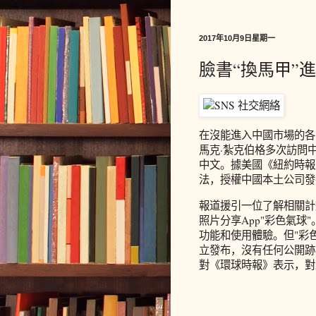
2017年10月9日星期一
臉書“換馬甲”
在沒能進入中國市場的各
馬克·紮克伯格多次訪問
中文。據美國《紐約時報
法，授權中國本土公司發
報道援引一位了解相關計
照片分享App"彩色氣球"。
功能和使用體驗。但"彩
立發布，沒有任何公開跡
對《環球時報》表示，對