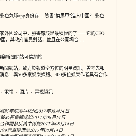
彩色氣球app身份存 …臉書"換馬甲"進入中國？ 彩色
家外國公司中，臉書應該是最積極的了——它的CEO
中國，與政府官員對話，並且在公開場合 …
娛樂新聞網站可信網站
新聞網站，致力於報道全方位的明星資訊，曾率先報
消息；與50多家娛樂媒體、300多位娛樂作者具有合作
· 電視 · 圖片 · 電視資訊
將於年底落戶杭州
2017年08月14日
 的年齡歧視集體訴訟
2017年08月14日
合作開發反黃牛係統
2017年08月14日
199元百變造型
2017年08月14日