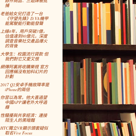
餘件商品：三姐妹被批
捕
老爸給女兒打造了一台
《守望先鋒》D.VA機甲
能駕駛能行動能發聲
上線4年，用戶突破3億，
估值達到80億元，深度
調查音樂社交產品爆火
的背後
大學生：校園流行貸款 但
我們對它又愛又恨
網傳阿裏將收購樂視 官方
回應稱沒有拍科幻片的
計劃
2017 Q2安卓手機故障率是
iPhone的兩倍
你習以為常，他大喜過望
中國APP讓老外大呼過
癮
性騷擾與共享經濟：連接
陌生人的黑暗麵
HTC獨立VR顯示頭套疑似
取名Vive Focus