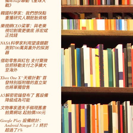
備Mirage聯動《星球大
戰》
韓國科學家：我們想快點
重獲研究人類胚胎資格
樂視網CEO梁軍：與老樂
視切割需更徹底 孫宏斌
正找錢
NASA科學家利用望遠鏡觀
測到700萬英裏外的探測
器
借助零售與紅包 支付寶微
信把移動支付之爭擴大
至海外
Xbox One X“天蠍計劃”首
發特別版附贈的直立架
也將單獨發售
A5解密密鑰發布了 舊設備
降級成為可能
文物專家遺失手稿現舊書
拍賣網站 起拍價100元
Google Play 設備統計：
Android Nougat 7.1 終於
超過了1%