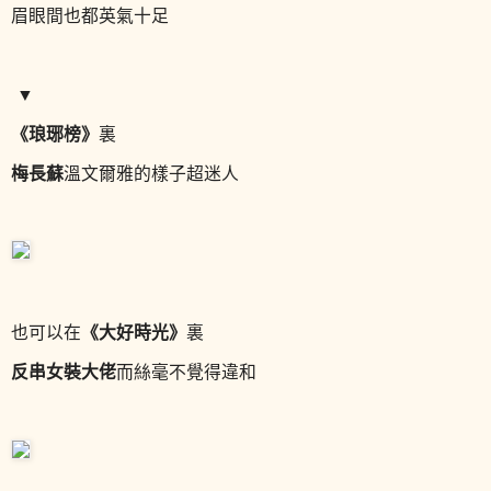
眉眼間也都英氣十足
▼
《琅琊榜》
裏
梅長蘇
溫文爾雅的樣子超迷人
《大好時光》
也可以在
裏
反串女裝大佬
而
絲毫不覺得違和