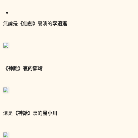
▼
《仙劍》
李逍遙
無論是
裏演的
《神雕》裏的郭靖
《神話》
易小川
還是
裏的