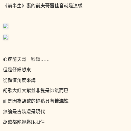
前夫哥雷佳音
《前半生》裏的
就是這樣
心疼前夫哥一秒鍾……
但是仔細想來
從顏值角度來講
胡歌大紅大紫並非隻是帥氣而已
普適性
而是因為
胡歌的帥點具有
無論是古裝還是現代
胡歌都能輕鬆Hold住