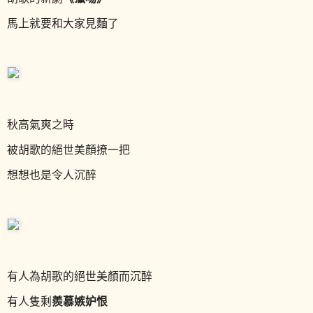
馬上就要和大家見麵了
秋高氣爽之時
被胡歌的絕世美顏撩一把
想想也是令人沉醉
有人為胡歌的絕世美顏而沉醉
羨慕嫉妒恨
有人隻剩