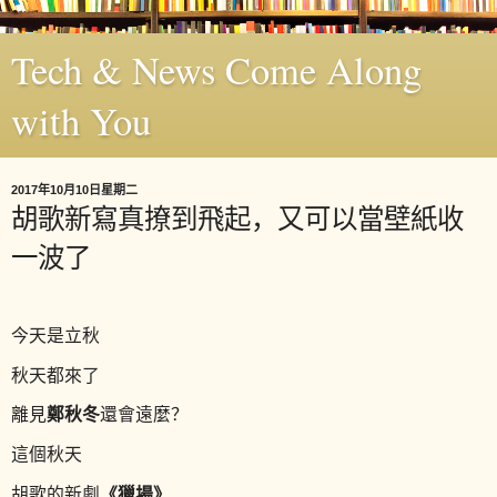
Tech & News Come Along
with You
2017年10月10日星期二
胡歌新寫真撩到飛起，又可以當壁紙收
一波了
今天是立秋
秋天都來了
鄭秋冬
離見
還會遠麼？
這個秋天
《獵場》
胡歌的新劇