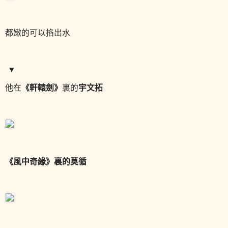
都嫩的可以掐出水
▼
《軒轅劍
》
宇文拓
他在
裏的
《風中奇緣》裏的莫循