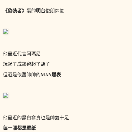
《偽裝者》
明台
裏的
俊朗帥氣
他最近
代言阿瑪尼
玩起了成熟留起了胡子
MAN爆表
但還是依舊帥帥的
他最近的黑白寫真也是帥氣十足
每一張都是壁紙