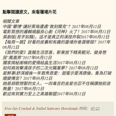
點擊閱讀原文，來看獵場片花
相關文章
中國"蘭博"讓好萊塢遭遇"敦刻爾克"？
2017年08月12日
電影質感的邏輯燒腦良心劇《河神》火了！
2017年08月12日
英劇版[見字如麵]，這才是真正的演技炸裂
2017年08月12日
【每周一題】好看的皮囊和有趣的靈魂你會選哪個？
2017年
08月12日
《我們的愛》直麵生活悲喜，靳東放下精英範兒，變身憋
屈"鳳凰男"
2017年08月12日
獨家揭秘謝楠的愛情結晶生活
2017年08月12日
如何高效擊潰孩子的二次元職業夢？
2017年08月12日
星鮮事|舒淇婚後一年首秀恩愛：甜蜜示愛馮德倫，隻為打破
婚變傳言？
2017年08月12日
她是胡歌想娶的女人，一向毒舌的金星也忍不住稱讚她前途
無量！
2017年08月12日
歡迎來到實力至上之英雄聯盟
2017年08月12日
Free Get Cracked & Nulled Software Downloads
时间：
07:23