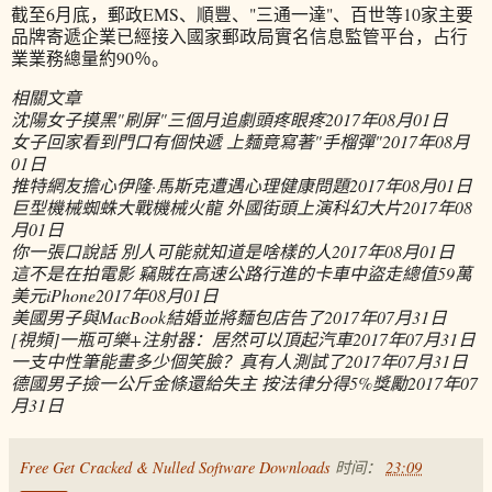
截至6月底，郵政EMS、順豐、"三通一達"、百世等10家主要
品牌寄遞企業已經接入國家郵政局實名信息監管平台，占行
業業務總量約90％。
相關文章
沈陽女子摸黑"刷屏"三個月追劇頭疼眼疼
2017年08月01日
女子回家看到門口有個快遞 上麵竟寫著"手榴彈"
2017年08月
01日
推特網友擔心伊隆·馬斯克遭遇心理健康問題
2017年08月01日
巨型機械蜘蛛大戰機械火龍 外國街頭上演科幻大片
2017年08
月01日
你一張口說話 別人可能就知道是啥樣的人
2017年08月01日
這不是在拍電影 竊賊在高速公路行進的卡車中盜走總值59萬
美元iPhone
2017年08月01日
美國男子與MacBook結婚並將麵包店告了
2017年07月31日
[視頻]一瓶可樂+注射器：居然可以頂起汽車
2017年07月31日
一支中性筆能畫多少個笑臉？真有人測試了
2017年07月31日
德國男子撿一公斤金條還給失主 按法律分得5%獎勵
2017年07
月31日
Free Get Cracked & Nulled Software Downloads
时间：
23:09