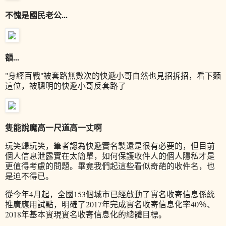
不愧是國民老公...
額...
"身經百戰"被套路無數次的快遞小哥自然也見招拆招，看下麵
這位，被聰明的快遞小哥反套路了
隻能說魔高一尺道高一丈啊
玩笑歸玩笑，筆者認為快遞實名製還是很有必要的，但目前
個人信息泄露實在太簡單，如何保護收件人的個人隱私才是
更值得考慮的問題。畢竟我們起這些看似奇葩的收件名，也
是迫不得已。
從今年4月起，全國153個城市已經啟動了實名收寄信息係統
推廣應用試點，明確了2017年完成實名收寄信息化率40％、
2018年基本實現實名收寄信息化的總體目標。