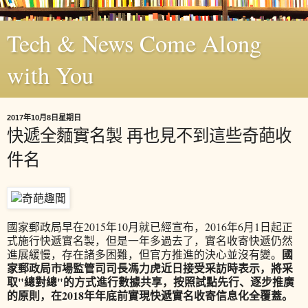
Tech & News Come Along
with You
2017年10月8日星期日
快遞全麵實名製 再也見不到這些奇葩收
件名
國家郵政局早在2015年10月就已經宣布，2016年6月1日起正
式施行快遞實名製，但是一年多過去了，實名收寄快遞仍然
國
進展緩慢，存在諸多困難，但官方推進的決心並沒有變。
家郵政局市場監管司司長馮力虎近日接受采訪時表示，將采
取"總對總"的方式進行數據共享，按照試點先行、逐步推廣
的原則，在2018年年底前實現快遞實名收寄信息化全覆蓋。