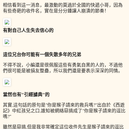
相信看到這一消息，最激動的莫過於全國的快遞小哥，因為
有些奇葩的收件名，實在是分分鍾讓人崩潰的節奏！
有對自己人生失去信心的
這位兄台你可能有一個失散多年的兄弟
不得不說，小編還是很佩服這些有勇氣自黑的人的，不過他
們很可能是被損友整蠱，所以我們還是要表示深深的同情。
當然也有"
引經據典
"的
其實,這句話的原句是"你是猴子請來的救兵嗎?"出自於《西遊
記》中紅孩兒之口,誰知被網絡惡搞成了"你是猴子請來的逗比
嗎?"
雖然是惡搞,但是我非常確定這位收件先生是猴子請來的逗比