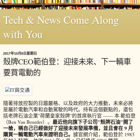
Tech & News Come Along
with You
2017年10月8日星期日
殼牌CEO範伯登：迎接未來、下一輛車
要買電動的
隨著排放控製的日趨嚴格、以及政府的大力推動，未來必將
是屬於電動汽車和自動駕駛的時代。持有這個觀點的，還包
括老牌石油企業"荷蘭皇家殼牌"的首席執行官 —— 本·範伯登
最近他向旗下子公司"殼牌石油"開了
（Ben Van Beurder）。
一槍，稱自己已經做好了迎接未來發展準備，並且會在 9 月
購買一輛電動汽車來證明自己。
據官網介紹，範伯登於 1983