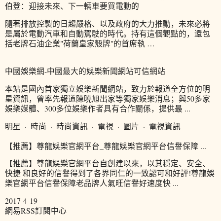
伯登：迎接未來、下一輛車要買電動的
隨著排放控製的日趨嚴格、以及政府的大力推動，未來必將
是屬於電動汽車和自動駕駛的時代。持有這個觀點的，還包
括老牌石油企業"荷蘭皇家殼牌"的首席執 …
中國娛樂網-中國最大的娛樂新聞網站可信網站
本站是國內首家獨立娛樂新聞網站，致力於報道全方位的明
星資訊，曾率先報道陳曉旭出家等獨家娛樂消息；與50多家
娛樂媒體、300多位娛樂作者具有合作關係，提供最 ...
明星 · 時尚 · 時尚資訊 · 電視 · 圖片 · 電視資訊
【推薦】尊龍娛樂官網平台_尊龍娛樂官網平台信譽保障 ...
【推薦】尊龍娛樂官網平台自創建以來，以其穩定、安全、
快捷 和良好的信譽得到了各界同仁的一致認可和好評!尊龍娛
樂官網平台信譽保障老品牌人氣旺信譽好速度快 ...
2017-4-19
網易RSS訂閱中心