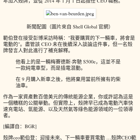
年加入殼牌，並從 2014 年 1 月 1 日起擔任 CEO 職務。
新聞配圖（圖片來自 Shell Global 官網）
範伯登在接受彭博采訪時稱："我要購買的下一輛車，將會是
電動的"。盡管該 CEO 未在後續深入談論這件事，但一名殼
牌發言人對此進行了補充解釋。
他看上的是一輛梅賽德斯·奔馳 S500e，這並不是
一款純電車型，而是插電混動。
在 9 月購入新車之後，他將棄用當前所擁有的柴
油車。
作為一家資產數百億美元的傳統能源企業，你或許認為這是
一個糟糕的公關舉動。但實際上，殼牌早已成為電動汽車快
速充電站、氫能源、以及天然氣等綠色能源領域的一位領導
者。
[編譯自：BGR]
殼牌ceo範伯登：迎接未來、下一輛車要買電動 …殼牌CEO範