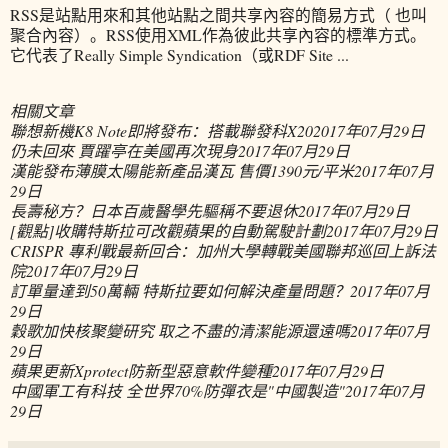
RSS是站點用來和其他站點之間共享內容的簡易方式（ 也叫
聚合內容）。RSS使用XML作為彼此共享內容的標準方式。
它代表了Really Simple Syndication（或RDF Site ...
相關文章
聯想新機K8 Note即將發布：搭載聯發科X20
2017年07月29日
仍未回來 賈躍亭在美國再次現身
2017年07月29日
漢能發布薄膜太陽能新產品漢瓦 售價1390元/平米
2017年07月
29日
長壽秘方？日本百歲醫學先驅稱不要退休
2017年07月29日
[觀點]收購特斯拉可改觀蘋果的自動駕駛計劃
2017年07月29日
CRISPR 專利戰最新回合：加州大學轉戰美國聯邦巡回上訴法
院
2017年07月29日
訂單量達到50萬輛 特斯拉要如何解決產量問題？
2017年07月
29日
穀歌加快核聚變研究 取之不盡的清潔能源還遠嗎
2017年07月
29日
蘋果更新Xprotect防新型惡意軟件變種
2017年07月29日
中國軍工有科技 全世界70%防彈衣是"中國製造"
2017年07月
29日