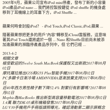
2005年9月，蘋果公司宣布iPod mini停產，發布了新的小容量
iPod產品iPod nano ... 我們將控製按鍵從 iPod shuffle 的機身處
移到了耳機線上的耳塞下方，iPod Shuffle ...
蘋果何時會封殺iPod？ - iPod Touch,iPod Classic,iPod,蘋果 ...
隨著蘋果想把更多的用戶"內容"轉移至iCloud雲服務，這意味
著其iPod Touch還將處於一個 ... Nano 和Shuffle目前尚未被添
加進蘋果的瀕臨停產產品序列中，但 它們已經 ...
2013-4-2
相關文章
極受歡迎的Twelve South MacBook保護殼又出新款
2017年08月
02日
摩托羅拉推出G5S和G5S Plus智能手機
2017年08月02日
PC多顯卡日漸冷場 AMD/NVIDIA逐漸放棄支持
2017年08月02
日
近40年西方男性精子數下降52.4% 對繁衍有影響嗎?
2017年08
月02日
Mophie為MacBooks 推出新型高容量移動電池
2017年08月02日
1.4萬 聯力DK-05桌形機箱發售
2017年08月02日
LG V30手機用戶手冊版諜照曝光，確認滑動第二顯示屏概念