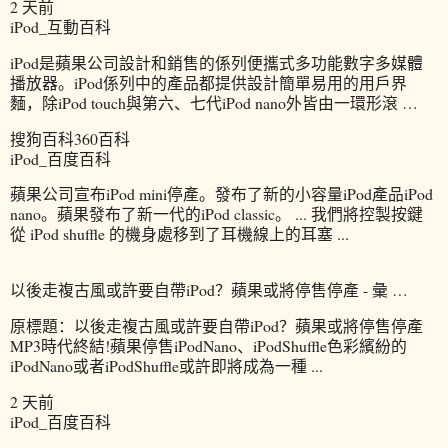
2 天前
iPod_互動百科
iPod是蘋果公司設計和銷售的係列便攜式多功能數字多媒體
播放器。iPod係列中的產品都提供設計簡單易用的用戶界
麵，除iPod touch與第六、七代iPod nano外皆由一環形滾 …
搜狗百科360百科
iPod_百度百科
蘋果公司宣布iPod mini停產。發布了新的小容量iPod產品iPod
nano。蘋果發布了新一代的iPod classic。 ... 我們將控製按鍵
從 iPod shuffle 的機身處移到了耳機線上的耳塞 ...
以後走複古風或許要自帶iPod？蘋果或將停售停產 - 彙 …
原標題：以後走複古風或許要自帶iPod？蘋果或將停售停產
MP3時代終結!蘋果停售iPodNano、iPodShuffle色彩繽紛的
iPodNano或者iPodShuffle或許即將成為一種 ...
2 天前
iPod_百度百科