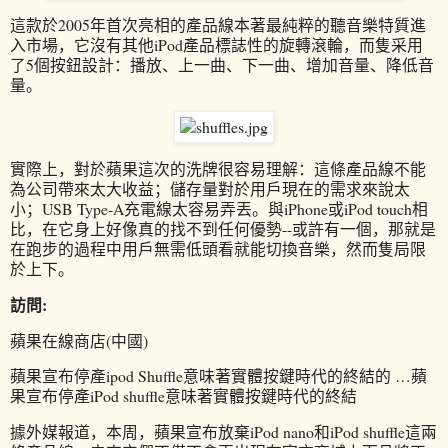
這款於2005年首次亮相的產品線本著最純粹的聽音樂特質進
入市場，它沒有其他iPod產品標誌性的旋轉滾輪，而隻采用
了5個按鈕設計：播放、上一曲、下一曲、增加音量、降低音
量。
實際上，對於蘋果這次的洗牌很容易理解：這條產品線不能
為公司帶來太大收益；儲存量對於用戶現在的需求來說太
小；USB Type-A充電線太容易弄丟。與iPhone或iPod touch相
比，在它身上好像真的找不到任何優勢--或許有一個，那就是
在跑步的過程中用戶無需低頭看就能切換音樂，然而隻局限
於上下。
訪問:
蘋果在線商店(中國)
蘋果宣布停產ipod Shuffle意味著實體按鍵時代的終結的 …蘋
果宣布停產iPod shuffle意味著實體按鍵時代的終結
據外媒報道，本周，蘋果宣布放棄iPod nano和iPod shuffle這兩