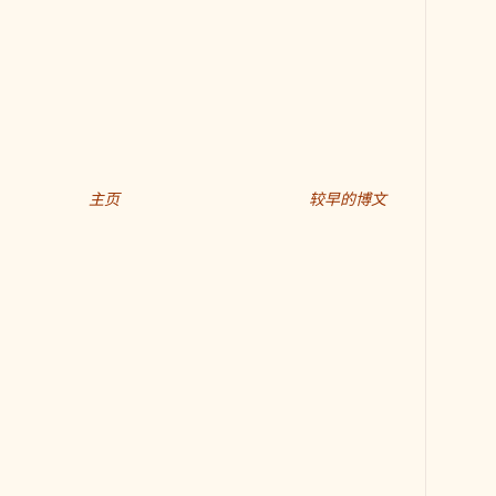
主页
较早的博文