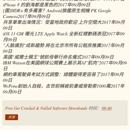
iPhone 8 的劉海都是黑色的
2017年09月09日
[圖]HDR+有多厲害？Android旗艦原生相機 PK Google
Camera
2017年09月09日
共享單車出海情況：受當地政府歡迎 上升空間大
2017年09月
09日
iOS 11 GM 曝光 LTE Apple Watch 全新紅標數碼表冠
2017年09
月09日
"人臉識別"成新趨勢 將在北京市所有公租房推廣
2017年09月
09日
英國"威爾士親王"號航母舉行命名儀式
2017年09月09日
IBM Watson在美國網球公開賽上展示其AI"肌肉"
2017年09月09
日
網約車駕駛員考試方式調整：總體變得更容易了
2017年09月
09日
WePone創始人自殺，去世前稱被前妻威脅勒索1000萬
2017年
09月09日
Free Get Cracked & Nulled Software Downloads
时间：
09:40
共享