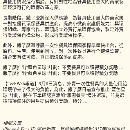
具使用情況進行摸底，有針對性地為餐具使用量大的商家製
定經濟可行的環保改造方案。
長期階段，餓了麼將深入供應鏈，為餐具使用量大的商家統
一對接優質環保餐具供應商，提高小微商家議價能力；與環
保組織、專家合作，牽頭成立外賣行業環保協會，製定外賣
行業環保自律公約，形成行業環保標準。
此外，餓了麼還呼籲一次性餐具環保國家標準盡快出台，從
原料、生產、使用到回收，對一次性餐具進行全鏈條監管，
讓企業有法可依，真正把環保落到實處。
餓了麼推出"藍色星球"計劃：不要餐具可以獲得積分獎勵 …
餓了麼推出"藍色星球"計劃：不要餐具可以獲得積分獎勵
【TechWeb報道】9月8日消息，外賣一次性餐具的大量使用給
環境帶來了很大的負擔，為此，餓了麼日前宣布推出"藍色星
球"計劃，將在下單確認頁添加"無需餐具"備注選項，並為選
擇該項備注的用戶提供積分獎勵，積分 …
相關文章
iPhone 8 Face ID 演示動畫、異形屏圖標曝光
2017年09月09日