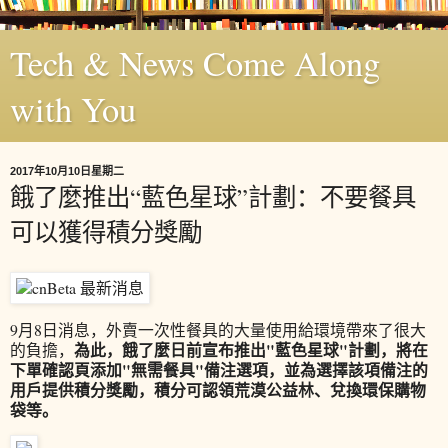
Tech & News Come Along
with You
2017年10月10日星期二
餓了麼推出“藍色星球”計劃：不要餐具
可以獲得積分獎勵
9月8日消息，外賣一次性餐具的大量使用給環境帶來了很大
為此，餓了麼日前宣布推出"藍色星球"計劃，將在
的負擔，
下單確認頁添加"無需餐具"備注選項，並為選擇該項備注的
用戶提供積分獎勵，積分可認領荒漠公益林、兌換環保購物
袋等。