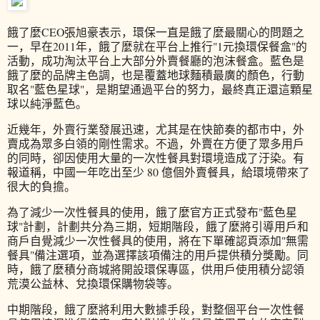
餓了麼CEO張旭豪表示，環保一直是餓了麼最關心的問題之
一，早在2011年，餓了麼就在平台上推行"1元換環保餐盒"的
活動，成功淘汰平台上大部分外賣餐廳的泡沫餐盒。藍色是
餓了麼的品牌主色調，也是覆蓋地球麵積最廣的顏色，行動
取名"藍色星球"，是期望通過平台的努力，最終真正還這顆星
球以純淨藍色。
近幾年，外賣行業發展迅速，尤其是在快節奏的都市中，外
賣成為眾多白領的剛性需求。不過，外賣在方便了眾多用戶
的同時，卻因使用大量的一次性餐具對環境造成了汙染。有
報道稱，中國一年吃出至少 80 億個外賣餐具，給環境帶來了
很大的負擔。
為了減少一次性餐具的使用，餓了麼官方正式發布"藍色星
球"計劃，計劃共分為三期，短期階段，餓了麼將引導用戶和
商戶自覺減少一次性餐具的使用，將在下單確認頁添加"無需
餐具"備注選項，並為選擇該項備注的用戶提供積分獎勵。同
時，餓了麼積分商城將開設環保專區，供用戶使用積分認領
荒漠公益林、兌換環保購物袋等。
中期階段，餓了麼將利用大數據手段，對整個平台一次性餐