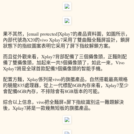
果不其然，[email protected]Xplay7的產品資料圖，如圖所示，
內部代號為X20的vivo Xplay7采用了雙曲麵全麵屏設計，鎖屏
狀態下的指紋圖案表明它采用了屏下指紋解鎖方案。
而且從外觀來看，Xplay7背部配備了三個攝像頭，正麵則配
備了雙攝像頭，加起來一共5個攝像頭了，如此一來，Vivo
Xplay7將是全球首款配備5個攝像頭的智能手機。
配置方麵，Xplay係列是vivo的旗艦產品，自然搭載最高規格
的驍龍835處理器，從上一代標配6GB內存來看，Xplay7至少
會配備6GB內存，不排除會有8GB版本的可能。
綜合以上信息，vivo把全麵屏+屏下指紋識別這一難題解決
後，Xplay7將是一款幾無短板的旗艦產品。