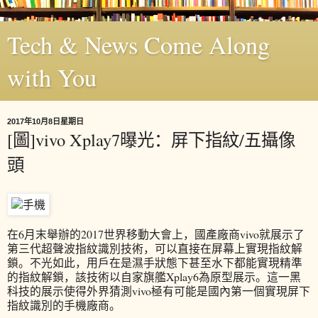
Tech & News Come Along
with You
2017年10月8日星期日
[圖]vivo Xplay7曝光：屏下指紋/五攝像
頭
在6月末舉辦的2017世界移動大會上，國產廠商vivo就展示了
第三代超聲波指紋識別技術，可以直接在屏幕上實現指紋解
鎖。不光如此，用戶在是濕手狀態下甚至水下都能實現精準
的指紋解鎖，該技術以自家旗艦Xplay6為原型展示。這一黑
科技的展示使得外界猜測vivo極有可能是國內第一個實現屏下
指紋識別的手機廠商。