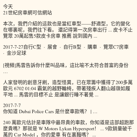
今天
21世紀房車網可信網站
本次，我們介紹的這款也是當紅車型——舒適型，它的變化
在哪裏呢，我們往下看。 還記得第一次房車出行 ... 皮卡不止
覽眾 20萬起售5款皮卡房車 推薦 說到國內 ...
2017-7-27自行C型 · 展會 · 自行B型 · 購車 · 覽眾C7房車
· 金沙足球
[視頻]馬雲告訴你什麼叫品味，這比喻不太符合首富的身份
…
人家發明的創意牙刷，造型怪異，已在眾籌中獲得了200多萬
歐元 6702 01:04 霸氣的越野輪椅，帶著殘疾人翻山越嶺如履
平地 ... 馬雲的目標不止 是讓銀行睡不著覺 ...
2017-7-7
你知道 Dubai Police Cars 是什麼車款嗎？ | …
240 萬歐元估計是車隊中最昂貴的車款，你知道是這部超跑那
麼貴嗎？那就是 W Motors Lykan Hypersport！ ... 9款銷量破千
萬的 Car Model ，你的愛車 有在裏麵嗎？ ...