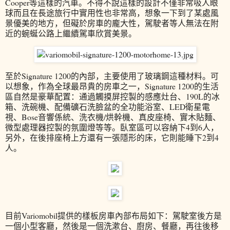
Cooper等這樣的汽車。不得不說這樣的設計不僅非常吸人眼
球而且在長途旅行中實用性也非常高，想象一下到了某處風
景優美的地方，但礙於房車的龐大性，駕駛者等人無法在附
近的蜿蜒公路上繼續駕車欣賞美景。
至於Signature 1200的內部，主要使用了玻璃鋼這種材料。可
以想象，作為全球最昂貴的房車之一，Signature 1200的生活
區自然是豪華配置：通過觸摸屏控製的感應灶台、190L的冰
箱、洗碗機、配備礦石洗臉盆的全功能浴室、LED衛星電
視、Bose音響係統、洗衣機/烘幹機、真皮座椅、實木貼麵、
微型處理器控製的氛圍燈等等。臥室區可以容納下4到6人，
另外，在後排座椅上方還有一張隱形的床，它則能睡下2到4
人。
目前Variomobil提供的樣板房車內部布局如下：駕駛室後方是
一個小型客廳，然後是一個洗漱台、廚房、餐廳，再往後移