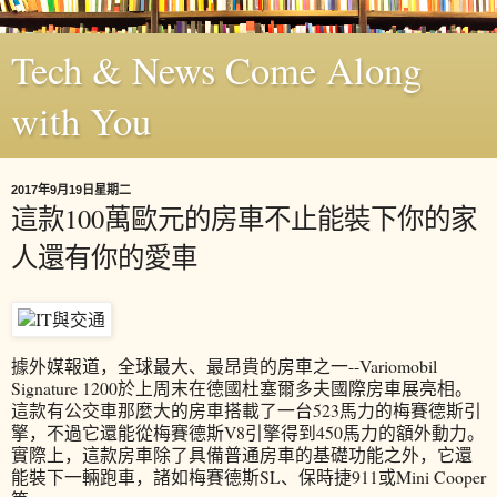
Tech & News Come Along
with You
2017年9月19日星期二
這款100萬歐元的房車不止能裝下你的家
人還有你的愛車
據外媒報道，全球最大、最昂貴的房車之一--Variomobil
Signature 1200於上周末在德國杜塞爾多夫國際房車展亮相。
這款有公交車那麼大的房車搭載了一台523馬力的梅賽德斯引
擎，不過它還能從梅賽德斯V8引擎得到450馬力的額外動力。
實際上，這款房車除了具備普通房車的基礎功能之外，它還
能裝下一輛跑車，諸如梅賽德斯SL、保時捷911或Mini Cooper