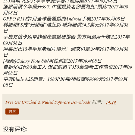
235萬輛 北京共享單車能停滿11個鳥巢
2017年09月08日
騰訊股價今年飆升69% 中國投資者卻要為此"頭疼"
2017年09
月08日
OPPO R11成7月全球最暢銷的Android手機
2017年09月08日
林誌穎PS成"光頭照"遭起訴 被判賠償34.5萬元
2017年09月08
日
手機充值卡刷單詐騙產業鏈被搗毀 警方抓逾兩千嫌犯
2017年
09月08日
阿裏巴巴18年罕見老照片曝光：歸來仍是少年
2017年09月08
日
[視頻]Galaxy Note 8耐用性測試
2017年09月08日
自動化取代80萬工人 但卻創造了350萬個新工作崗位
2017年09
月08日
中興Blade A2S開賣：1080P屏幕/指紋識別/699元
2017年09月
08日
Free Get Cracked & Nulled Software Downloads
时间：
14:29
共享
没有评论: