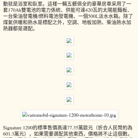
動就是浴室和臥室。這樣一輛五髒俱全的豪華房車采用了一
套170Ah雙電池的電力係統、供能可達420瓦的太陽能麵板、
一台柴油發電機/燃料電池發電機、一個500L淡水水箱。除了
煤氣供暖和熱水是標配之外，空調、地板加熱、柴油熱水加
熱器都是選配。
Signature 1200的標準售價高達77.35萬歐元（折合人民幣約為
601.3萬元），如果需要選配其他東西，價格將不止這個數。