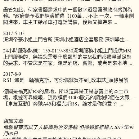
盡管如此，何家書麵需求中的一個數字還是讓縣政府感到為
難。"政府給予我們經濟補償（100萬 ... 不止 一次，一輛車剛
闖進來，車主正給吊車打電話講價，後麵又撞進來 ...
2017-5-10
深圳帝豪小姐上門會所 深圳小姐酒店全套服務 深圳學生 …
24小時服務熱線：155-0119-8850深圳服務小姐上門提供MM
上門服務的，無論您需要什麼類型的美M我們都盡量滿足您
的要求，不管您是在家，還是酒店、賓館，或者是來本地 ...
2017-8-9
RS！還是一輛福克斯，可你偏就買不到_改車誌_頭條易讀
德國是福克斯RS的產地，所以這算是正是意義上的本土市
場，根據可靠線報，這款標價31000歐元的鋼炮即便在大眾 ...
【車友互動】奔馳A45和福克斯RS，誰才是你的愛 ？ ...
相關文章
倫敦警察測試了人臉識別治安係統 但卻頻繁抓錯人
2017年09
月08日