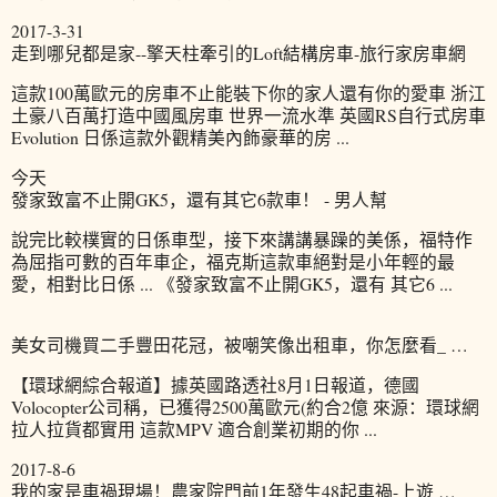
2017-3-31
走到哪兒都是家--擎天柱牽引的Loft結構房車-旅行家房車網
這款100萬歐元的房車不止能裝下你的家人還有你的愛車 浙江
土豪八百萬打造中國風房車 世界一流水準 英國RS自行式房車
Evolution 日係這款外觀精美內飾豪華的房 ...
今天
發家致富不止開GK5，還有其它6款車！ - 男人幫
說完比較樸實的日係車型，接下來講講暴躁的美係，福特作
為屈指可數的百年車企，福克斯這款車絕對是小年輕的最
愛，相對比日係 ... 《發家致富不止開GK5，還有 其它6 ...
美女司機買二手豐田花冠，被嘲笑像出租車，你怎麼看_ …
【環球網綜合報道】據英國路透社8月1日報道，德國
Volocopter公司稱，已獲得2500萬歐元(約合2億 來源：環球網
拉人拉貨都實用 這款MPV 適合創業初期的你 ...
2017-8-6
我的家是車禍現場！農家院門前1年發生48起車禍-上遊 …