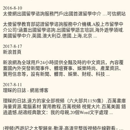
2016-8-10
太傻網出國留學谘詢服務門戶|出國首選留學中介 …可信網站
太傻留學教育部認證留學谘詢服務中介機構,A股上市留學中
介公司!涵蓋出國留學谘詢,出國留學語言培訓,海外遊學領域.
美國留學中介,英國,澳大利亞,德國,上海,北京 ...
2017-8-17
新浪首頁
新浪網為全球用戶24小時提供全麵及時的中文資訊，內容覆
蓋國內外突發新聞事件、體壇賽事、娛樂時尚、產業資訊、
實用信息等，設有新聞、體育、娛樂、財經、科技 ...
2017-8-11
理睬的日誌 - 網易博客
理睬的日誌,遠方的家全部視頻（六大部共1150集）,百萬書庫
海量資源,電腦素材 實用教程,百萬視頻 視覺大片,百萬美圖 錯
過遺憾,胡適經典散文：我的母親,20個Word文字處理 ...
[視頻]西遊記之大聖歸來-動漫-高清完整版視頻在線觀看– …