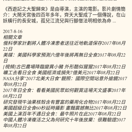
《西遊記之大聖歸來》是由導演，主演的電影。影片劇情簡
介：大鬧天宮後四百年多年，齊天大聖成了一個傳說，在山
妖橫行的長安城，孤兒江流兒與行腳僧法明相依為命 ...
2017-8-16
相關文章
俄科學家計劃將人體冷凍患者送往近地軌道保存
2017年08月
22日
美媒：美國科學家預測六億年後將再無日全食
2017年08月22
日
[視頻]古巴農場降臨變異小豬 外形酷似猩猩
2017年08月22日
曠工去看日全食 美國經濟或損失7億美元
2017年08月22日
NASA分享"2017北美大日食"靚照：國際空間站意外搶鏡
2017
年08月22日
2017年日全食：看看美國民眾如何觀賞這場天文盛事
2017年
08月22日
研究發現牛油果核殼含有豐富的藥用化合物
2017年08月22日
美國超級日全食60秒延時攝影 畫麵震撼無比
2017年08月22日
美國上演百年不遇日全食：最牛照片在此
2017年08月22日
中國人體冷凍複活之父為何研究十年後放棄：很難驗證
2017
年08月22日