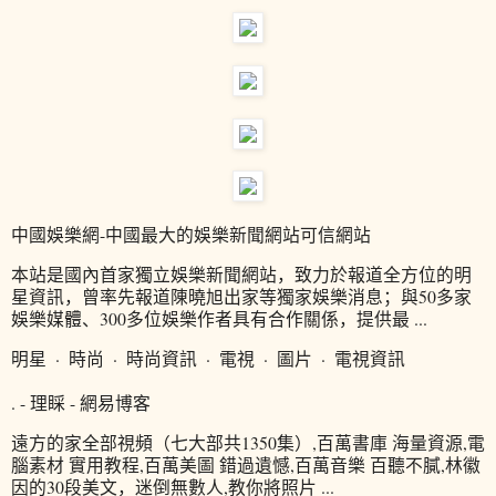
中國娛樂網-中國最大的娛樂新聞網站可信網站
本站是國內首家獨立娛樂新聞網站，致力於報道全方位的明
星資訊，曾率先報道陳曉旭出家等獨家娛樂消息；與50多家
娛樂媒體、300多位娛樂作者具有合作關係，提供最 ...
明星 · 時尚 · 時尚資訊 · 電視 · 圖片 · 電視資訊
. - 理睬 - 網易博客
遠方的家全部視頻（七大部共1350集）,百萬書庫 海量資源,電
腦素材 實用教程,百萬美圖 錯過遺憾,百萬音樂 百聽不膩,林徽
因的30段美文，迷倒無數人,教你將照片 ...