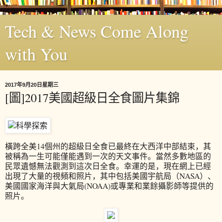
Tech & News Come Along
with You
2017年9月20日星期三
[圖]2017美國超級日全食圖片集錦
橫跨全美14個州的超級日全食已最終在大西洋中部結束，其
被稱為一生可能僅能遇到一次的天文事件。當然多數地區的
民眾遺憾無法觀測到這次日全食。幸運的是，現在網上已經
出現了大量的視頻和照片，其中包括美國宇航局（NASA）、
美國國家海洋與大氣局(NOAA)或專業和業餘攝影師等提供的
照片。