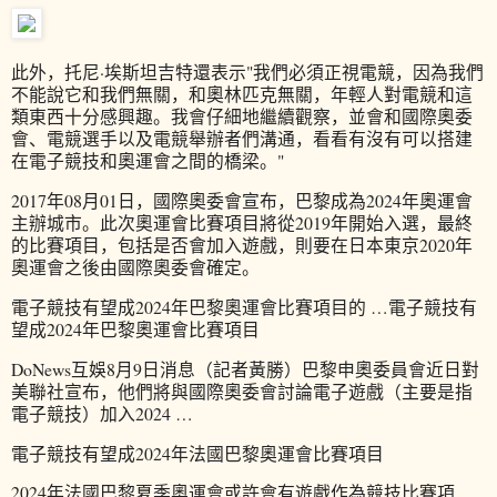
此外，托尼·埃斯坦吉特還表示"我們必須正視電競，因為我們
不能說它和我們無關，和奧林匹克無關，年輕人對電競和這
類東西十分感興趣。我會仔細地繼續觀察，並會和國際奧委
會、電競選手以及電競舉辦者們溝通，看看有沒有可以搭建
在電子競技和奧運會之間的橋梁。"
2017年08月01日，國際奧委會宣布，巴黎成為2024年奧運會
主辦城市。此次奧運會比賽項目將從2019年開始入選，最終
的比賽項目，包括是否會加入遊戲，則要在日本東京2020年
奧運會之後由國際奧委會確定。
電子競技有望成2024年巴黎奧運會比賽項目的 …電子競技有
望成2024年巴黎奧運會比賽項目
DoNews互娛8月9日消息（記者黃勝）巴黎申奧委員會近日對
美聯社宣布，他們將與國際奧委會討論電子遊戲（主要是指
電子競技）加入2024 …
電子競技有望成2024年法國巴黎奧運會比賽項目
2024年法國巴黎夏季奧運會或許會有遊戲作為競技比賽項