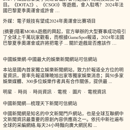
目。《DOTA2》、《CSGO》等遊戲，會入駐嗎？ 2024年法
國巴黎夏季奧運會或許會 …
外媒：電子競技有望成2024年奧運會比賽項目
[摘要]隨著MOBA遊戲的興起，官方舉辦的大型賽事成功吸引
了全球上千萬玩家觀看，而根據GameSpot報道，2024年法國
巴黎夏季奧運會或許將把電子 ... 關於遊戲是否應該作 …
中國娛樂網-中國最大的娛樂新聞網站可信網站
本站是國內首家獨立娛樂新聞網站，致力於報道全方位的明
星資訊，曾率先報道陳曉旭出家等獨家娛樂消息；與50多家
娛樂媒體、300多位娛樂作者具有合作關係，提供最 ...
明星 · 時尚 · 時尚資訊 · 電視 · 圖片 · 電視資訊
中國新聞網—梳理天下新聞可信網站
中國新聞網是知名的中文新聞門戶網站，也是全球互聯網中
文新聞資訊最重要的原創內容供應商之一。依托中新社遍布
全球的采編網絡,每天24小時麵向廣大網民和 ...