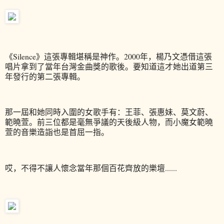
《
Silence
》這張專輯堪稱是神作。2000年，楊乃文憑借這張
唱片拿到了當年台灣金曲獎的歌後。要知道
這才她出道第三
年發行的第二張專輯。
那一屆和她同時入圍的女歌手有：
王菲、張惠妹、莫文蔚、
範曉萱。前三
位都是毫無爭議的天後級人物，而小魔女範曉
萱的音樂造詣也是首屈一指。
哎，不得不讓人懷念當年那個百花齊放的樂壇......