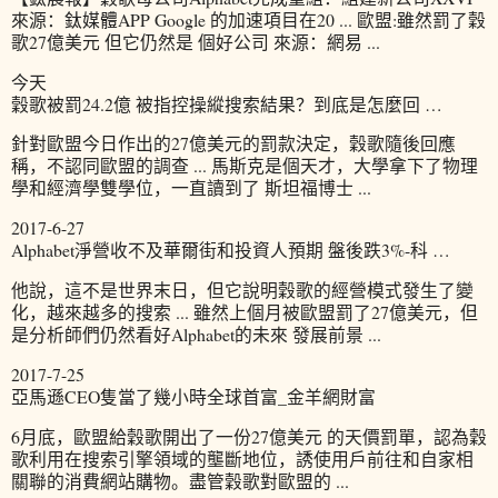
來源：鈦媒體APP Google 的加速項目在20 ... 歐盟:雖然罰了穀
歌27億美元 但它仍然是 個好公司 來源：網易 ...
今天
穀歌被罰24.2億 被指控操縱搜索結果？到底是怎麼回 …
針對歐盟今日作出的27億美元的罰款決定，穀歌隨後回應
稱，不認同歐盟的調查 ... 馬斯克是個天才，大學拿下了物理
學和經濟學雙學位，一直讀到了 斯坦福博士 ...
2017-6-27
Alphabet淨營收不及華爾街和投資人預期 盤後跌3%-科 …
他說，這不是世界末日，但它說明穀歌的經營模式發生了變
化，越來越多的搜索 ... 雖然上個月被歐盟罰了27億美元，但
是分析師們仍然看好Alphabet的未來 發展前景 ...
2017-7-25
亞馬遜CEO隻當了幾小時全球首富_金羊網財富
6月底，歐盟給穀歌開出了一份27億美元 的天價罰單，認為穀
歌利用在搜索引擎領域的壟斷地位，誘使用戶前往和自家相
關聯的消費網站購物。盡管穀歌對歐盟的 ...