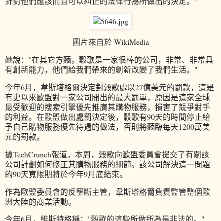
針對他們應該而且可以糾正的法律行為所做出的決定。"
圖片來自於 WikiMedia
她說："在其它方麵，穀歌是一家很棒的公司，非常、非常具
有創新能力，他們給我們帶來的創新改變了我們生活。"
今年6月，韋斯塔格爾決定對穀歌處以27億美元的罰款，這是
有史以來歐盟對一家公司開出的最大罰單，原因是這家全球
最受歡迎的搜索引擎優先推廣其購物服務，損害了競爭對手
的利益。在歐盟做出處罰決定後，穀歌有90天的時間停止給
予自己購物服務優先待遇的做法，否則將麵臨每天1200萬美
元的罰款。
據TechCrunch報道，本周，穀歌向歐盟委員會提交了有關該
公司計劃如何修正其購物服務的細節。該公司解決這一問題
的90天寬限期將於今年9月底結束。
作為歐盟委員會的反壟斷主管，韋斯塔格爾負責監管整個歐
洲大陸的商業活動。
今年6月，維斯特格稱："穀歌的這些所做所為是非法的。"