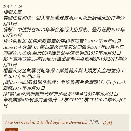
2017-7-29
相關文章
美國法官判決：個人信息遭泄露用戶可以起訴雅虎
2017年09
月05日
俄媒：中俄將在2018年聯合進行太空探索、登月任務
2017年
09月05日
拆分的魅族 如何承載黃章的夢想與現實？
2017年09月05日
HomePod 外層 3D 網布原來是這家公司做的
2017年09月05日
向機器人征稅 蓋茨的提議是公平還是倒退
2017年09月05日
鬆下高端音響品牌Technics推出高規黑膠唱機SP-10R
2017年09
月05日
機器人安全氣囊或能確保工業機器人與人類更安全地並肩工
作
2017年09月05日
[圖]Essential致歉郵件錯誤：受影響用戶免費贈送1年LifeLock
服務
2017年09月05日
[評論]互聯網創業時代哪有那麼多"神童"
2017年09月05日
華為麒麟970規格完全曝光：8核CPU/12核GPU
2017年09月05
日
Free Get Cracked & Nulled Software Downloads
时间：
15:44