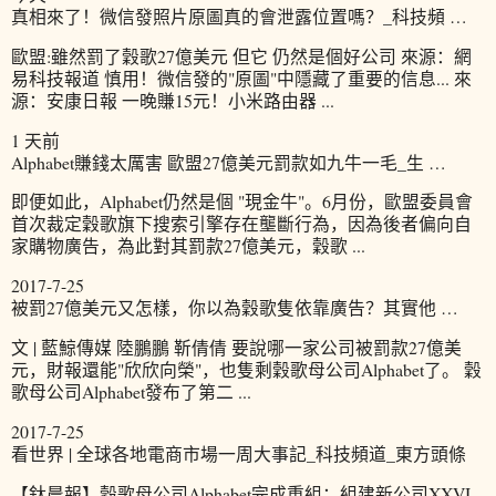
真相來了！微信發照片原圖真的會泄露位置嗎？_科技頻 …
歐盟:雖然罰了穀歌27億美元 但它 仍然是個好公司 來源：網
易科技報道 慎用！微信發的"原圖"中隱藏了重要的信息... 來
源：安康日報 一晚賺15元！小米路由器 ...
1 天前
Alphabet賺錢太厲害 歐盟27億美元罰款如九牛一毛_生 …
即便如此，Alphabet仍然是個 "現金牛"。6月份，歐盟委員會
首次裁定穀歌旗下搜索引擎存在壟斷行為，因為後者偏向自
家購物廣告，為此對其罰款27億美元，穀歌 ...
2017-7-25
被罰27億美元又怎樣，你以為穀歌隻依靠廣告？其實他 …
文 | 藍鯨傳媒 陸鵬鵬 靳倩倩 要說哪一家公司被罰款27億美
元，財報還能"欣欣向榮"，也隻剩穀歌母公司Alphabet了。 穀
歌母公司Alphabet發布了第二 ...
2017-7-25
看世界 | 全球各地電商市場一周大事記_科技頻道_東方頭條
【鈦晨報】穀歌母公司Alphabet完成重組：組建新公司XXVI