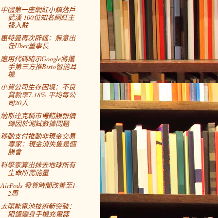
中國第一座網紅小鎮落戶
武漢 100位知名網紅主
播入駐
惠特曼再次辟謠：無意出
任Uber董事長
應用代碼暗示Google將攜
手第三方推Bisto智能耳
機
小貸公司生存困境：不良
貸款率7.18% 平均每公
司20人
納斯達克稱市場錯誤報價
歸因於測試數據問題
移動支付推動非現金交易
專家：現金消失隻是個
誤會
科學家算出抹去地球所有
生命所需能量
AirPods 發貨時間改善至1-
2周
太陽能電池技術新突破：
眼鏡變身手機充電器