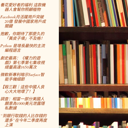
養花愛好者的福利 這款機
器人會幫你照顧植物
Facebook月活躍用戶突破
20億 發展中國家用戶成
關鍵
抱歉，你期待了那麼久的
「黃皮子墳」不及格！
Python 是增長最快的主流
編程語言
劇史最高：《權力的遊
戲》第七季第七集收視
總量高達1650萬次
微軟新專利暗示Surface智
能手機細節
【毀三觀｜這些中國人良
心大大地壞了！】
調查：相當一部分美國人
願意為1000美元泄露隱
私數據
“到銀行取錢的人比存錢的
還多”在今年二季度再度
上演