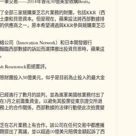
交易——2014年曾花30億美金收購Beats。
了全部三家競購東芝芯片業務的財團，包括KKR（西
士康和貝恩資本。但是現在，蘋果設法將西部數據排
的供應商之一，原本希望通過與KKR參與競購東芝芯
（Innovation Network）和日本開發銀行
Bank）因麵臨西部數據的訴訟而選擇撤出投資貝恩時，蘋果這
。
Rosenstock拒絕置評。
恩財團投入30億美元，似乎是目前為止投入的最大金
已經進行了數月的談判，並為進軍美國核業務付出了
在3月之前籌集資金，以避免其股票從東京證交所退
務上的合作關係，西部數據的法律行動使此次拍賣變
芝在芯片業務上有合作，該公司在任何交易中都應擁
題提出了異議，並以超過10億美元賠償金額起訴了西