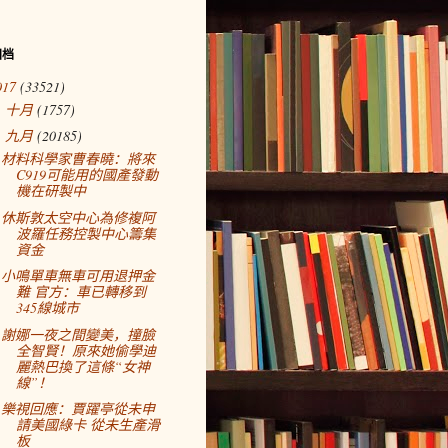
归档
017
(33521)
十月
(1757)
►
九月
(20185)
▼
材料科學家曹春曉：將來
C919可能用的國產發動
機在研製中
休斯敦太空中心為修複阿
波羅任務控製中心籌集
資金
小鳴單車無車可用退押金
難 官方：車已轉移到
345線城市
謝娜一夜之間變美，撞臉
全智賢！原來她偷學迪
麗熱巴換了這條“女神
線”！
樂視回應：賈躍亭從未申
請美國綠卡 從未生產滑
板