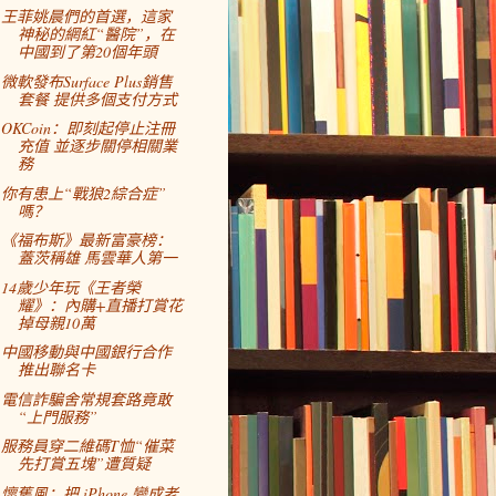
王菲姚晨們的首選，這家
神秘的網紅“醫院”，在
中國到了第20個年頭
微軟發布Surface Plus銷售
套餐 提供多個支付方式
OKCoin：即刻起停止注冊
充值 並逐步關停相關業
務
你有患上“戰狼2綜合症”
嗎？
《福布斯》最新富豪榜：
蓋茨稱雄 馬雲華人第一
14歲少年玩《王者榮
耀》：內購+直播打賞花
掉母親10萬
中國移動與中國銀行合作
推出聯名卡
電信詐騙舍常規套路竟敢
“上門服務”
服務員穿二維碼T恤“催菜
先打賞五塊”遭質疑
懷舊風：把 iPhone 變成老