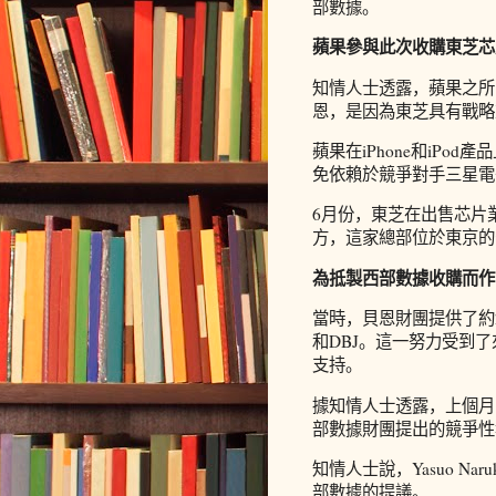
部數據。
蘋果參與此次收購東芝芯
知情人士透露，蘋果之所
恩，是因為東芝具有戰略
蘋果在iPhone和iP
免依賴於競爭對手三星電
6月份，東芝在出售芯片
方，這家總部位於東京的
為抵製西部數據收購而作
當時，貝恩財團提供了約2.
和DBJ。這一努力受到
支持。
據知情人士透露，上個月
部數據財團提出的競爭性
知情人士說，Yasuo N
部數據的提議。