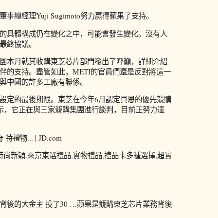
總經理Yuji Sugimoto努力贏得蘋果了支持。
的具體構成仍在變化之中，可能會發生變化。沒有人
最終協議。
團本月就其收購東芝芯片部門發出了呼籲，詳細介紹
伴的支持。盡管如此，METI的官員們還是反對將這一
與中國的許多工廠有聯係。
設定的最後期限。東芝在今年6月認定貝恩的優先競購
表示，它正在與三家競購集團進行談判，目前正努力達
物... | JD.com
時尚新穎.來京東選禮品,實物禮品,禮品卡多種選擇,超實
背後的大金主 投了30 …蘋果是競購東芝芯片業務背後