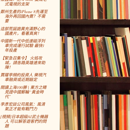
式電視的支架
鄭州生產的iPhone 8先運至
海外再回國內賣？不需
要
這部荒誕詭異充滿野心的
國產片，看著真爽！
中國新一代中低速磁浮列
車完成運行試驗 最快1
年投產
【緊急召集令】 火焰攻
城，請各路英雄速來助
陣！
賈躍亭頻約投資人 樂視汽
車融資或近期敲定
閱讀上海100勝 | 東方之睛
見證中國郵輪“黃金時
代”
李彥宏談公司風氣：風清
氣正才能有戰鬥力
[視頻]日本超級AI武士機器
人 可以解答遊客們的問
題