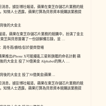
月14日消息，據彭博社報道，蘋果在東芝存儲芯片業務的競
。知情人士透露，蘋果打算為貝恩資本競購該業務提
背後的大金主
社報道，蘋果在東芝存儲芯片業務的競購中，扮演了金主
說服了東芝與貝恩簽署了一份諒解備忘錄，並 …
確定：周冬雨/鹿晗/彭於晏齊登場
果推出iPhone X可能擾亂三星新旗艦的命名計劃 蘋
大金主 投了30億美金 Alphabet的無人 …
的大金主 投了30億美金|蘋果 ...
月14日消息，據彭博社報道，蘋果在東芝存儲芯片業務的競
。知情人士透露，蘋果打算為貝恩資本競購該業務提