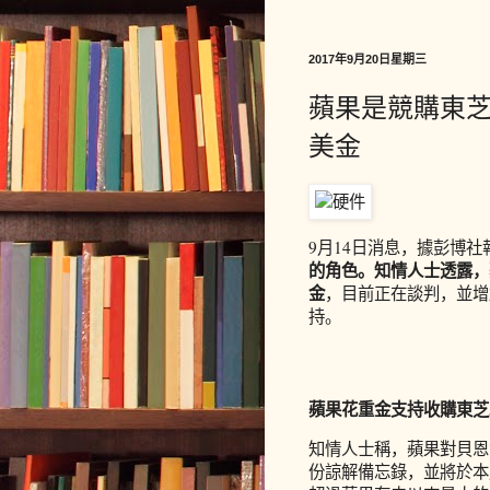
2017年9月20日星期三
蘋果是競購東芝
美金
9月14日消息，據彭博社
的角色。知情人士透露，
金
，目前正在談判，並增
持。
蘋果花重金支持收購東芝
知情人士稱，蘋果對貝恩
份諒解備忘錄，並將於本