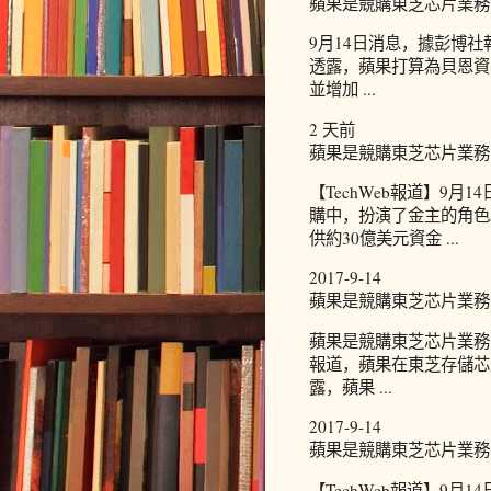
蘋果是競購東芝芯片業務背
9月14日消息，據彭博
透露，蘋果打算為貝恩資
並增加 ...
2 天前
蘋果是競購東芝芯片業務背
【TechWeb報道】9
購中，扮演了金主的角色
供約30億美元資金 ...
2017-9-14
蘋果是競購東芝芯片業務背
蘋果是競購東芝芯片業務背
報道，蘋果在東芝存儲芯
露，蘋果 ...
2017-9-14
蘋果是競購東芝芯片業務背
【TechWeb報道】9