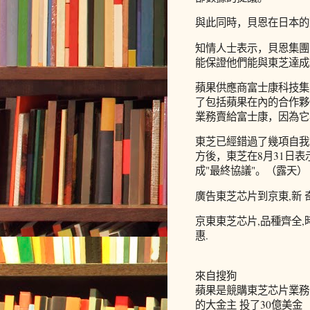
與此同時，貝恩在日本的董事
知情人士表示，貝恩集團
能保證他們能與東芝達成
蘋果供應商富士康科技集
了包括蘋果在內的合作夥
業務賣給富士康，因為它
東芝已經錯過了幾項自我
方後，東芝在8月31日
成"最終協議"。（露天）
廣告東芝芯片到京東,新 奇 特禮
京東東芝芯片,品種齊全,
惠.
來自搜狗
蘋果是競購東芝芯片業務
的大金主 投了30億美金