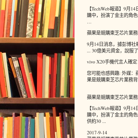
【TechWeb報道】9
購中，扮演了金主的角色
…
蘋果是競購東芝芯片業務
9月14日消息，據彭博
... 30億美元資金，
vivo X20手機代言人
您可能也感興趣: 外媒：蘋
果是競購東芝芯片業務背後的
蘋果是競購東芝芯片業務背後
【TechWeb報道】9
購中，扮演了金主的角色
供約30 ...
2017-9-14