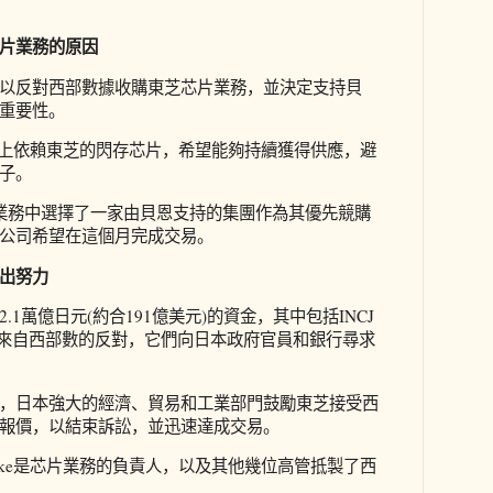
片業務的原因
以反對西部數據收購東芝芯片業務，並決定支持貝
重要性。
od產品上依賴東芝的閃存芯片，希望能夠持續獲得供應，避
子。
業務中選擇了一家由貝恩支持的集團作為其優先競購
公司希望在這個月完成交易。
出努力
1萬億日元(約合191億美元)的資金，其中包括INCJ
了來自西部數的反對，它們向日本政府官員和銀行尋求
，日本強大的經濟、貿易和工業部門鼓勵東芝接受西
報價，以結束訴訟，並迅速達成交易。
aruke是芯片業務的負責人，以及其他幾位高管抵製了西