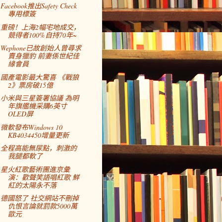
Facebook推出Safety Check
專用標簽
重磅！上海2幅宅地成交，
競得者100%自持70年~
Wephone已故創始人曾尋求
賣身獵豹 前妻係世紀佳
緣會員
國產電影最大驚喜 《戰狼
2》票房破15億
小米與三星簽署協議 為明
年旗艦機采購6英寸
OLED屏
微軟發布Windows 10
KB4034450增量更新
全程高能無尿點，刺激的
我腿都軟了
星火紅歌藝術團進京彙
演：歡聲笑語唱紅歌 鮮
紅的太陽永不落
德國怒了 社交網站不刪掉
仇恨言論就罰款5000萬
歐元