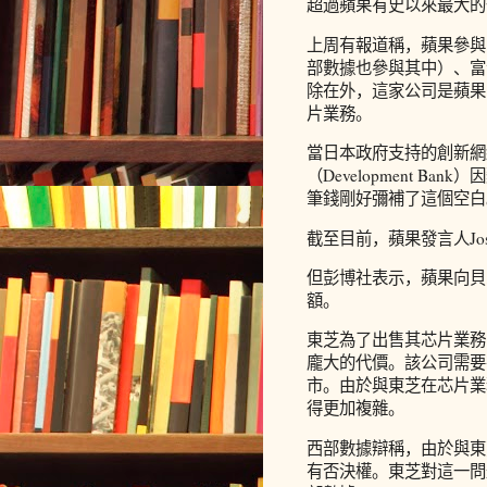
超過蘋果有史以來最大的一筆
上周有報道稱，蘋果參與
部數據也參與其中）、富
除在外，這家公司是蘋果
片業務。
當日本政府支持的創新網絡公司
（Development 
筆錢剛好彌補了這個空白
截至目前，蘋果發言人Josh 
但彭博社表示，蘋果向貝
額。
東芝為了出售其芯片業務
龐大的代價。該公司需要
市。由於與東芝在芯片業
得更加複雜。
西部數據辯稱，由於與東
有否決權。東芝對這一問