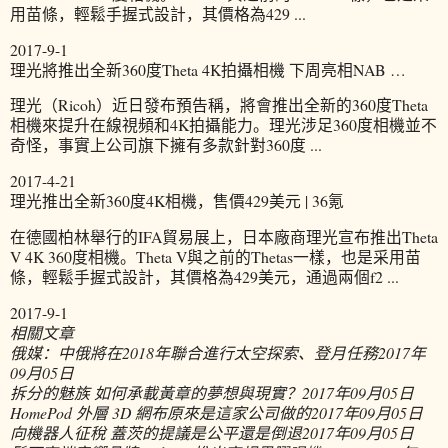
用苗條，輕鬆手握式設計，其價格為429 ...
2017-9-1
理光將推出全新360度Theta 4K拍攝相機 下周亮相NAB …
理光（Ricoh）近日發布預告稱，將會推出全新的360度Theta
相機來提升在線視頻和4K拍攝能力。理光涉足360度相機並不
奇怪，事實上公司旗下擁有多款針對360度 ...
2017-4-21
理光推出全新360度4K相機，售價429美元 | 36氪
在德國柏林舉行的IFA貿易展上，日本廠商理光宣布推出Theta
V 4K 360度相機。Theta V與之前的Thetas一樣，也是采用苗
條，輕鬆手握式設計，其價格為429美元，通過兩個f2 ...
2017-9-1
相關文章
俄媒：中俄將在2018年聯合進行太空探索、登月任務
2017年
09月05日
拆分的魅族 如何承載黃章的夢想與現實？
2017年09月05日
HomePod 外層 3D 網布原來是這家公司做的
2017年09月05日
向機器人征稅 蓋茨的提議是公平還是倒退
2017年09月05日