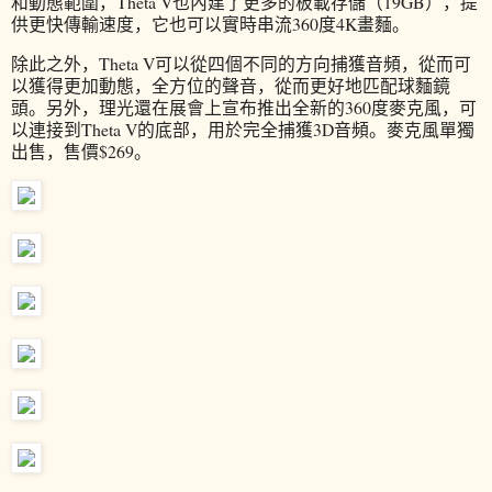
和動態範圍，Theta V也內建了更多的板載存儲（19GB），提
供更快傳輸速度，它也可以實時串流360度4K畫麵。
除此之外，Theta V可以從四個不同的方向捕獲音頻，從而可
以獲得更加動態，全方位的聲音，從而更好地匹配球麵鏡
頭。另外，理光還在展會上宣布推出全新的360度麥克風，可
以連接到Theta V的底部，用於完全捕獲3D音頻。麥克風單獨
出售，售價$269。