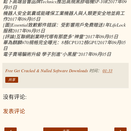
鬆下高端音響品牌Technics推出高規黑膠唱機SP-10R
2017年09
月05日
機器人安全氣囊或能確保工業機器人與人類更安全地並肩工
作
2017年09月05日
[圖]Essential致歉郵件錯誤：受影響用戶免費贈送1年LifeLock
服務
2017年09月05日
[評論]互聯網創業時代哪有那麼多"神童"
2017年09月05日
華為麒麟970規格完全曝光：8核CPU/12核GPU
2017年09月05
日
電子賣場騙術升級 學子別進"小黑屋"
2017年09月05日
Free Get Cracked & Nulled Software Downloads
时间：
01:33
共享
没有评论:
发表评论
‹
›