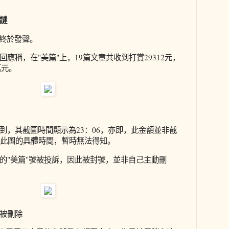
謎
"終於發聲。
應稱，在"美篇"上，19篇文章共收到打賞29312元，
萬元。
到，其截圖時間顯示為23：06，亦即，此金額並非截
截此圖的具體時間，暫時無法得知。
的"美篇"號被投訴，因此被封號，並非自己主動刪
被刪除