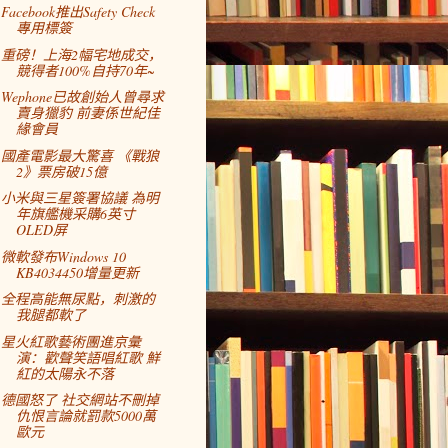
Facebook推出Safety Check
專用標簽
重磅！上海2幅宅地成交，
競得者100%自持70年~
Wephone已故創始人曾尋求
賣身獵豹 前妻係世紀佳
緣會員
國產電影最大驚喜 《戰狼
2》票房破15億
小米與三星簽署協議 為明
年旗艦機采購6英寸
OLED屏
微軟發布Windows 10
KB4034450增量更新
全程高能無尿點，刺激的
我腿都軟了
星火紅歌藝術團進京彙
演：歡聲笑語唱紅歌 鮮
紅的太陽永不落
德國怒了 社交網站不刪掉
仇恨言論就罰款5000萬
歐元