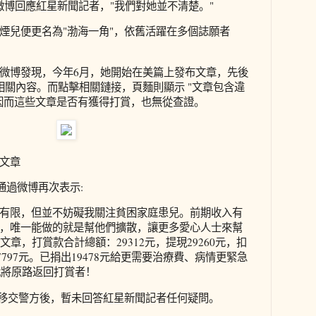
微博回應紅星新聞記者，"我們對她並不清楚。"
煙兒便更名為"渤海一角"，依舊活躍在多個誌願者
微博發現，今年6月，她開始在美篇上發布文章，先後
相關內容。而點擊相關鏈接，頁麵則顯示 "文章包含違
因而這些文章是否有獲得打賞，也無從查證。
文章
兒通過微博再次表示:
有限，但並不妨礙我關注貧困家庭患兒。前期收入有
，唯一能做的就是幫他們擴散，讓更多愛心人士來幫
文章，打賞款合計總額：29312元，提現29260元，扣
7797元。已捐出19478元給更需要治療費、病情更緊急
我將原路返回打賞者！
據移交警方後，暫未回答紅星新聞記者任何疑問。