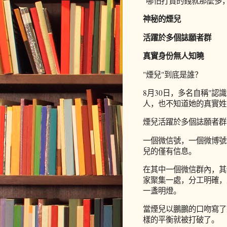
"哪怕打賞的錢就那麼多
神秘的煙兒
活躍於多個誌願者群
真實身份無人知曉
"煙兒"到底是誰？
8月30日，多名自稱"
人，也不知道她的真實姓
煙兒活躍於多個誌願者群
一個微信號，一個微博號
兒的僅有信息。
在其中一個微信群內，其
家聚集一處，分工明確，
一盞明燈。
當煙兒以鵬鵬的口吻寫了
樣的平衡就被打破了。