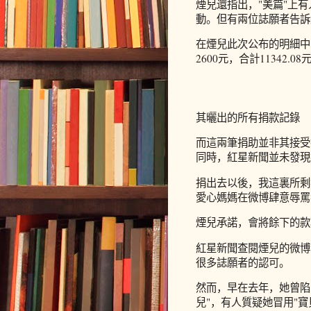
煙兒還指出，"美篇"上
動。但有兩位誌願者告訴
在煙兒此次公布的明細中，
2600元，合計11342.08
其曬出的所有捐款記錄
而這兩筆捐助並非其接受
同時，紅星新聞並未發現
捐出去以後，我這裏所剩
愛心媽媽在微博肆意辱罵
煙兒承諾，會將餘下的款
紅星新聞查閱煙兒的微博
很多誌願者的認可。
然而，早在去年，她曾陷
兒"，有人質疑她冒用"寶