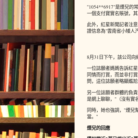
"1054**6917"是
一個支付寶實名賬號，其
此外，紅星新聞記者注意
證信息為"雲南省小矮人
8月31日下午，該公司
一位誌願者媽媽告訴紅星
同情而打賞，而並非打賞
問，這位誌願者略顯尷尬
另一位誌願者群體的負責人
是網上聊聊，"（沒有實
同時，她也強調，"煙兒
當。"
煙兒的回應