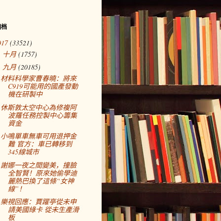
归档
017
(33521)
十月
(1757)
►
九月
(20185)
▼
材料科學家曹春曉：將來
C919可能用的國產發動
機在研製中
休斯敦太空中心為修複阿
波羅任務控製中心籌集
資金
小鳴單車無車可用退押金
難 官方：車已轉移到
345線城市
謝娜一夜之間變美，撞臉
全智賢！原來她偷學迪
麗熱巴換了這條“女神
線”！
樂視回應：賈躍亭從未申
請美國綠卡 從未生產滑
板