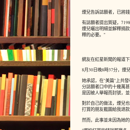
煙兒告訴誌願者，已將錢
有誌願者提出質疑，71
煙兒曬出明細並解釋捐款
釋的必要。"
網友在紅星新聞的報道下
8月30日晚8時37分，
她承認，在"美篇"上共發
分誌願者口中的十幾萬甚
是因被人舉報而封號，並
對於自己的做法，煙兒也
打賞的朋友截圖給我退款
然而，此事並未因為她的