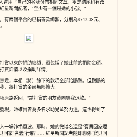
有人冒用了自己的名號發布相同文章，隻是結尾稍有改
紅星新聞記者，"至少有一個是她的小號。"
有兩個平台的已捐善款總額，分別為8742.08元、
元。
打賞以來的捐助總額，還包括了她此前的捐助金額。
打賞詳情以及捐助詳情。
無幾，本想（將）餘下的款項全部給鵬鵬。但鵬鵬的
我，將打賞的金額無限擴大！
項原路返回，"請打賞的朋友截圖給我退款。"
發現，她確實曾為多名求助兒童努力過，這也得到了
入一場詐捐風波。那時，她的微博名還是"寶貝回家煙
貝回家"名義"行騙"……紅星新聞記者隨即聯係"寶貝回