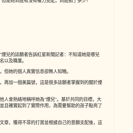
，但是她到底有沒有權力支配，到底捐了多少？"
認識"煙兒的誌願者告訴紅星新聞記者：不知道她是哪兒
名以及職業。
，但她的個人真實信息卻無人知曉。
，再加一個美篇號，這是很多誌願者掌握到的關於煙
他人會熱絡地稱呼她為"煙兒"。基於共同的目標，大
並且確實起到了實際作用，為需要幫助的孩子點亮了
文章，獲得不菲的打賞並根據自己的意願支配後，這