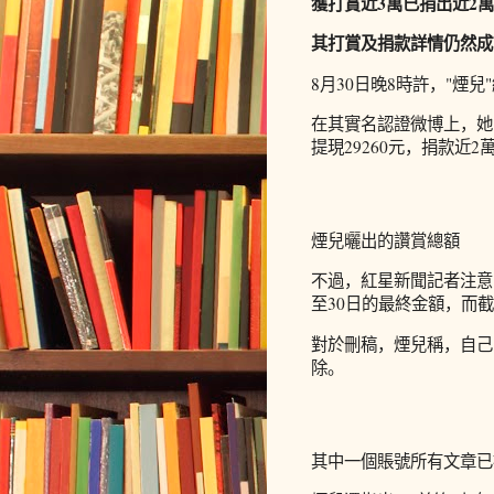
獲打賞近3萬已捐出近2萬
其打賞及捐款詳情仍然成
8月30日晚8時許，"煙兒
在其實名認證微博上，她回
提現29260元，捐款近2
煙兒曬出的讚賞總額
不過，紅星新聞記者注意
至30日的最終金額，而
對於刪稿，煙兒稱，自己
除。
其中一個賬號所有文章已