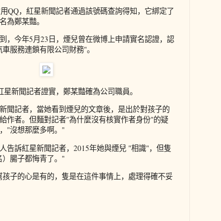
煙兒的常用QQ，紅星新聞記者通過該號碼查詢得知，它綁定了
名為鄭某豔。
到，今年5月23日，煙兒曾在微博上申請實名認證，認
汽車服務連鎖有限公司財務"。
向紅星新聞記者證實，鄭某豔確為公司職員。
新聞記者，當她看到煙兒的文章後，是出於對孩子的
給作者。但麵對記者"為什麼沒有核實作者身份"的疑
，"沒想那麼多啊。"
告訴紅星新聞記者，2015年她與煙兒 "相識"，但隻
名）腸子都悔青了。"
幫孩子的心是有的，隻是在這件事情上，處理得確不妥