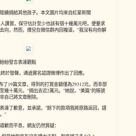
陸續捐給其他孩子。本文圖片均來自紅星新聞
98人讚賞，保守估計至少也該有個十幾萬元吧，便要求
去向，然而，煙兒在微信群內回複道，"我沒有向你解
紛紛發言表達觀點
煙兒終於發聲，通過實名認證微博作出了回應。
布了19篇文章，得到的打賞金額僅為29312元，而非部
至幾十萬元，"捐出去近2萬元。"她說，"美篇"的賬號
非自己將文章刪除。
表達了歉意，並承諾，"餘下的款項我將原路返回，請
。"
道歉而平息，網友仍然質疑：