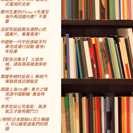
式電視的支架
鄭州生產的iPhone 8先運至
海外再回國內賣？不需
要
這部荒誕詭異充滿野心的
國產片，看著真爽！
中國新一代中低速磁浮列
車完成運行試驗 最快1
年投產
【緊急召集令】 火焰攻
城，請各路英雄速來助
陣！
賈躍亭頻約投資人 樂視汽
車融資或近期敲定
閱讀上海100勝 | 東方之睛
見證中國郵輪“黃金時
代”
李彥宏談公司風氣：風清
氣正才能有戰鬥力
[視頻]日本超級AI武士機器
人 可以解答遊客們的問
題