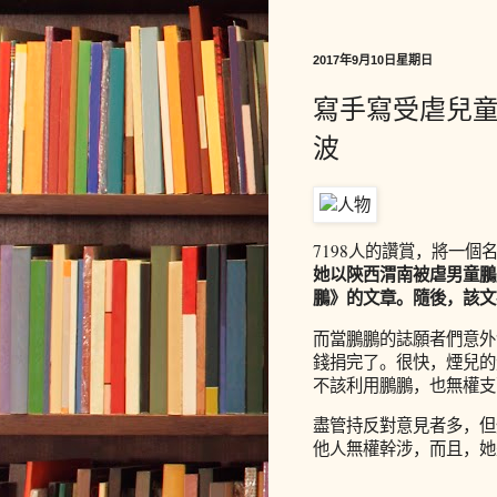
2017年9月10日星期日
寫手寫受虐兒童
波
7198人的讚賞，將一個
她以陝西渭南被虐男童鵬
鵬》的文章。隨後，該文
而當鵬鵬的誌願者們意外
錢捐完了。很快，煙兒的
不該利用鵬鵬，也無權支
盡管持反對意見者多，但
他人無權幹涉，而且，她