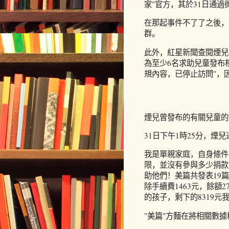
家"官方，其於31日通過
在那起事件不了了之後，
群。
此外，紅星新聞查閱煙兒
為至少6名求助兒童發布
規內容，已停止訪問"，
煙兒曾發布的有關兒童的
31日下午1時25分，煙
我是單親家庭，自身條件
限，並沒有參與多少捐款
助他們！美篇共發表19篇
除手續費1463元，餘額2
的孩子，剩下的8319元
"美篇"方麵在將相關數