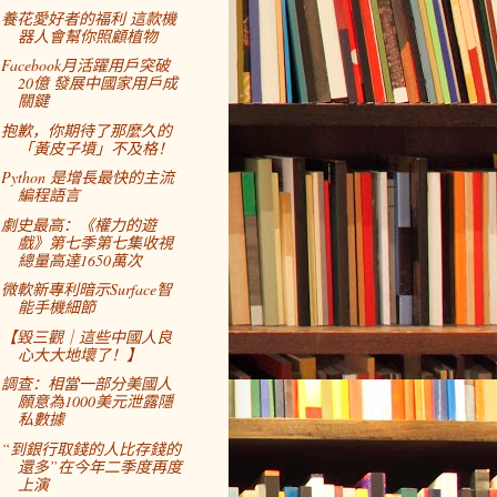
養花愛好者的福利 這款機
器人會幫你照顧植物
Facebook月活躍用戶突破
20億 發展中國家用戶成
關鍵
抱歉，你期待了那麼久的
「黃皮子墳」不及格！
Python 是增長最快的主流
編程語言
劇史最高：《權力的遊
戲》第七季第七集收視
總量高達1650萬次
微軟新專利暗示Surface智
能手機細節
【毀三觀｜這些中國人良
心大大地壞了！】
調查：相當一部分美國人
願意為1000美元泄露隱
私數據
“到銀行取錢的人比存錢的
還多”在今年二季度再度
上演