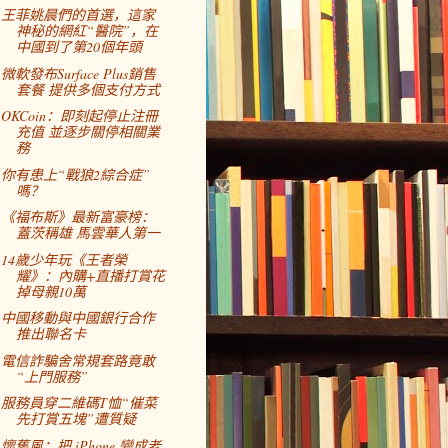
王菲姚晨們的首選，這家
神秘的網紅“醫院”，在
中國到了第20個年頭
微軟發布Surface Plus銷售
套餐 提供多個支付方式
OKCoin：即刻起停止注冊
充值 並逐步關停相關業
務
你有患上“戰狼2綜合症”
嗎？
《福布斯》最新富豪榜：
蓋茨稱雄 馬雲華人第一
14歲少年玩《王者榮
耀》：內購+直播打賞花
掉母親10萬
中國移動與中國銀行合作
推出聯名卡
電信詐騙舍常規套路竟敢
“上門服務”
服務員穿二維碼T恤“催菜
先打賞五塊”遭質疑
懷舊風：把 iPhone 變成老