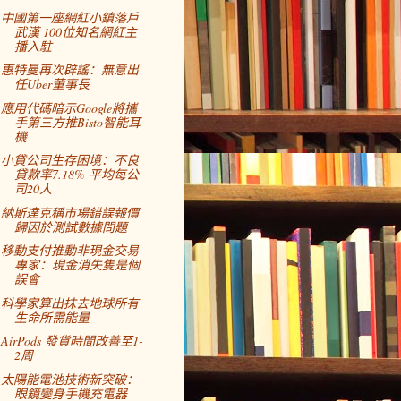
中國第一座網紅小鎮落戶
武漢 100位知名網紅主
播入駐
惠特曼再次辟謠：無意出
任Uber董事長
應用代碼暗示Google將攜
手第三方推Bisto智能耳
機
小貸公司生存困境：不良
貸款率7.18% 平均每公
司20人
納斯達克稱市場錯誤報價
歸因於測試數據問題
移動支付推動非現金交易
專家：現金消失隻是個
誤會
科學家算出抹去地球所有
生命所需能量
AirPods 發貨時間改善至1-
2周
太陽能電池技術新突破：
眼鏡變身手機充電器