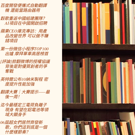
百度開發便攜式自動翻譯
機 還能當路由器用
穀歌重返中國組建團隊？
AI項目在中國開啟招聘
蘋果CEO庫克專訪：用產
品改變世界 可以做不賺
錢項目
第一份微信小程序TOP100
出爐 摩拜單車高居榜首
[評論]掀翻微博的授權協議
背後是對優質創者的爭
奪戰
英特爾公布10納米製程 密
度提升性能加強
翻譯大賽｜大賽提示——最
後一周！
迄今最穩定三電荷負離子
現身 有望在鋁電池等領
域大顯身手
06屆超女們居然齊發新
歌，你們這到底是一個
什麼樣節奏？