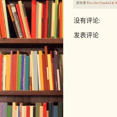
发帖者
Free Get Cracked & N
没有评论:
发表评论