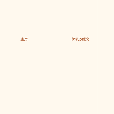
主页
较早的博文