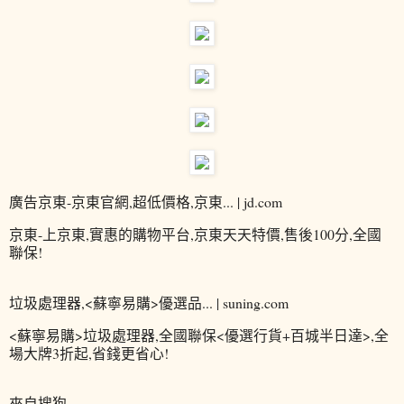
廣告京東-京東官網,超低價格,京東... | jd.com
京東-上京東,實惠的購物平台,京東天天特價,售後100分,全國
聯保!
垃圾處理器,<蘇寧易購>優選品... | suning.com
<蘇寧易購>垃圾處理器,全國聯保<優選行貨+百城半日達>,全
場大牌3折起,省錢更省心!
來自搜狗