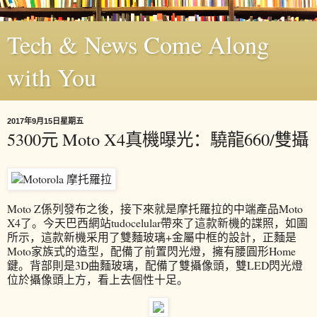
Tech & News Come Along
with You
2017年9月15日星期五
5300元 Moto X4真機曝光：驍龍660/雙攝
Moto Z係列發布之後，接下來就是摩托羅拉的中端產品Moto
X4了。今天巴西網站tudocelular帶來了這款新機的諜照，如圖
所示，這款新機采用了雙麵玻璃+金屬中框的設計，正麵是
Moto家族式的造型，配備了前置閃光燈，擁有腰圓形Home
鍵。背部則是3D曲麵玻璃，配備了雙攝像頭，雙LED閃光燈
位於攝像頭上方，看上去個性十足。