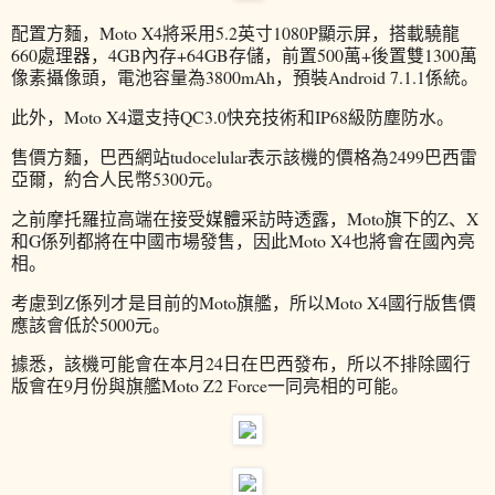
配置方麵，Moto X4將采用5.2英寸1080P顯示屏，搭載驍龍
660處理器，4GB內存+64GB存儲，前置500萬+後置雙1300萬
像素攝像頭，電池容量為3800mAh，預裝Android 7.1.1係統。
此外，Moto X4還支持QC3.0快充技術和IP68級防塵防水。
售價方麵，巴西網站tudocelular表示該機的價格為2499巴西雷
亞爾，約合人民幣5300元。
之前摩托羅拉高端在接受媒體采訪時透露，Moto旗下的Z、X
和G係列都將在中國市場發售，因此Moto X4也將會在國內亮
相。
考慮到Z係列才是目前的Moto旗艦，所以Moto X4國行版售價
應該會低於5000元。
據悉，該機可能會在本月24日在巴西發布，所以不排除國行
版會在9月份與旗艦Moto Z2 Force一同亮相的可能。