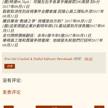
[圖]時速96.5kph：司機左右手各拿手機被罰200英鎊 扣6分
2017年08月11日
穀歌取消性別歧視事件全體會議 因擔心員工隱私外泄
2017年
08月11日
騰訊華為"數據之爭" 授權是尚方劍？
2017年08月11日
[圖]這家德國企業計劃明年將LTE基站挪到月球表麵
2017年08
月11日
支付牌照價格翻倍：去年4億今年8億
2017年08月11日
樂視員工憶和賈躍亭擠電梯：他總是先和我們打招呼
2017年
08月11日
Free Get Cracked & Nulled Software Downloads
时间：
09:02
共享
没有评论:
发表评论