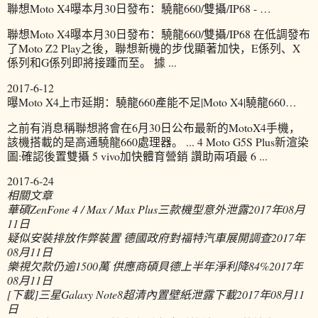
聯想Moto X4曝本月30日發布：驍龍660/雙攝/IP68 - …
聯想Moto X4曝本月30日發布：驍龍660/雙攝/IP68 在低調發布
了Moto Z2 Play之後，聯想新機的步伐顯著加快，E係列、X
係列和G係列即將接踵而至。 據 ...
2017-6-12
曝Moto X4上市延期：驍龍660產能不足|Moto X4|驍龍660…
之前有消息稱聯想將會在6月30日公布最新的MotoX4手機，
該機搭載的是高通驍龍660處理器。 ... 4 Moto G5S Plus新渲染
圖:確認後置雙攝 5 vivo加快體育營銷 讚助兩項最 6 ...
2017-6-24
相關文章
華碩ZenFone 4 / Max / Max Plus三款機型意外泄露
2017年08月
11日
疑似安裝排放作弊裝置 德國政府對福特汽車展開調查
2017年
08月11日
樂視欠款仍逾1500萬 供應商碩貝德上半年淨利降84%
2017年
08月11日
[下載]三星Galaxy Note8超清內置壁紙泄露下載
2017年08月11
日