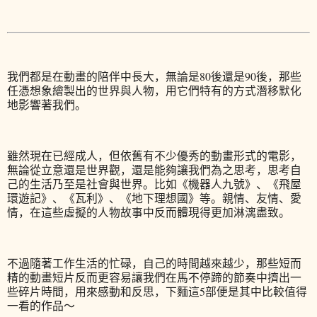
我們都是在動畫的陪伴中長大，無論是80後還是90後，那些
任憑想象繪製出的世界與人物，用它們特有的方式潛移默化
地影響著我們。
雖然現在已經成人，但依舊有不少優秀的動畫形式的電影，
無論從立意還是世界觀，還是能夠讓我們為之思考，思考自
己的生活乃至是社會與世界。比如《機器人九號》、《飛屋
環遊記》、《瓦利》、《地下理想國》等。親情、友情、愛
情，在這些虛擬的人物故事中反而體現得更加淋漓盡致。
不過隨著工作生活的忙碌，自己的時間越來越少，那些短而
精的動畫短片反而更容易讓我們在馬不停蹄的節奏中擠出一
些碎片時間，用來感動和反思，下麵這5部便是其中比較值得
一看的作品～