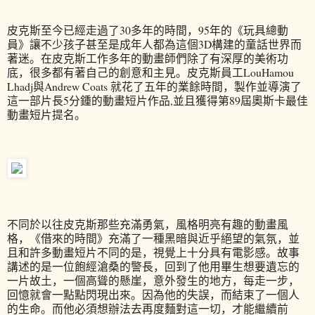
皮克斯至今已經走過了30多年的時間，95年的《玩具總動
員》讓不少孩子甚至是成年人都為這個3D構建的童話世界而
著迷。在皮克斯工作多年的動畫師們除了有深厚的美術功
底，很多都有著自己的創意和主見。皮克斯員工LouHamou
Lhadj與Andrew Coats 就花了五年的業餘時間，製作並導演了
這一部片長5分鍾的動畫短片作品,並且獲得第89屆奧斯卡最佳
動畫短片提名。
不同於以往皮克斯那些充滿勇氣，風格明亮有趣的動畫風
格，《借來的時間》充滿了一種黑暗與近乎絕望的氣氛，並
且和許多動畫短片不同的是，視覺上十分具有電影感。故事
講述的是一位飽經滄桑的警長，回到了他用畢生想要遺忘的
一片故土，一個高聳的懸崖，意外發生的地方，每走一步，
回憶就會一點點閃現出來。因為他的失誤，而結束了一個人
的生命。而他必須想辦法去再度麵對這一切，才能繼續前