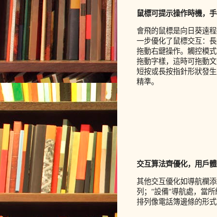
鼠標可提示操作時機，手
會飛的鼠標是向日葵遠程
一步優化了鼠標交互：長
拖動右鍵操作。觸控模式
拖動字樣，這時可拖動文
短按或長按指針形狀發生
精準。
交互算法齊優化，用戶體
其他交互優化如導航欄添
列；"設備"導航處，當
排列像電話簿邊條的形式