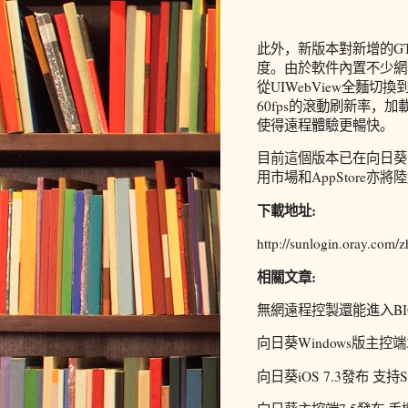
此外，新版本對新增的G
度。由於軟件內置不少網
從UIWebView全麵切
60fps的滾動刷新率，
使得遠程體驗更暢快。
目前這個版本已在向日葵
用市場和AppStore亦將
下載地址:
http://sunlogin.oray.com
相關文章:
無網遠程控製還能進入BI
向日葵Windows版主控端
向日葵iOS 7.3發布 支持S