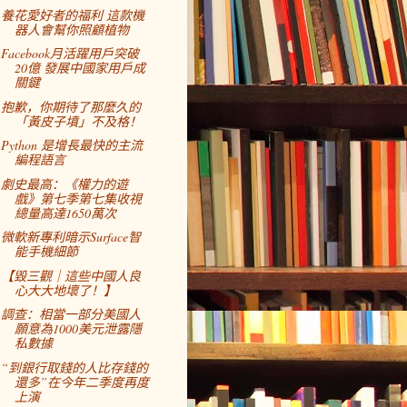
養花愛好者的福利 這款機
器人會幫你照顧植物
Facebook月活躍用戶突破
20億 發展中國家用戶成
關鍵
抱歉，你期待了那麼久的
「黃皮子墳」不及格！
Python 是增長最快的主流
編程語言
劇史最高：《權力的遊
戲》第七季第七集收視
總量高達1650萬次
微軟新專利暗示Surface智
能手機細節
【毀三觀｜這些中國人良
心大大地壞了！】
調查：相當一部分美國人
願意為1000美元泄露隱
私數據
“到銀行取錢的人比存錢的
還多”在今年二季度再度
上演