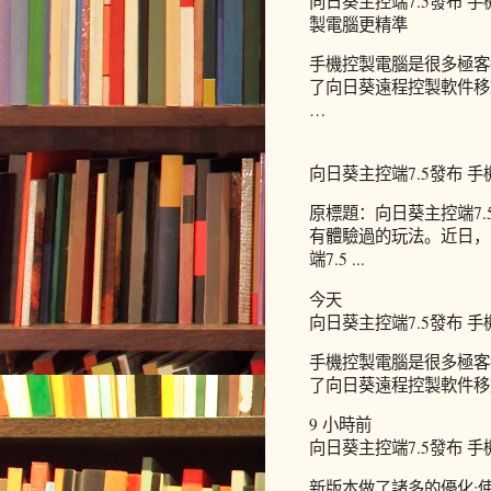
向日葵主控端7.5發布 
製電腦更精準
手機控製電腦是很多極客
了向日葵遠程控製軟件移
…
向日葵主控端7.5發布 
原標題：向日葵主控端7
有體驗過的玩法。近日，
端7.5 ...
今天
向日葵主控端7.5發布 
手機控製電腦是很多極客
了向日葵遠程控製軟件移
9 小時前
向日葵主控端7.5發布 
新版本做了諸多的優化: