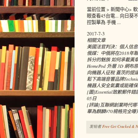
當前位置 > 新聞中心> 軟件
眼查看45台電... 向日
控製華為 手機 ...
2017-7-3
相關文章
美國法官判決：個人信息
俄媒：中俄將在2018
拆分的魅族 如何承載黃
HomePod 外層 3D 
向機器人征稅 蓋茨的提
鬆下高端音響品牌Techni
機器人安全氣囊或能確保
[圖]Essential致歉郵
05日
[評論]互聯網創業時代哪
華為麒麟970規格完全曝光：
发帖者
Free Get Cracked & N