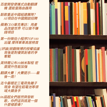
百度開發便攜式自動翻譯
機 還能當路由器用
穀歌重返中國組建團隊？
AI項目在中國開啟招聘
蘋果CEO庫克專訪：用產
品改變世界 可以做不賺
錢項目
第一份微信小程序TOP100
出爐 摩拜單車高居榜首
[評論]掀翻微博的授權協議
背後是對優質創者的爭
奪戰
英特爾公布10納米製程 密
度提升性能加強
翻譯大賽｜大賽提示——最
後一周！
迄今最穩定三電荷負離子
現身 有望在鋁電池等領
域大顯身手
06屆超女們居然齊發新
歌，你們這到底是一個
什麼樣節奏？