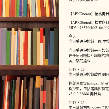
【APKGboard】搜索向
【APKGboard】搜索向
MD5:d7837fa4fc21fca0098
今天
向日葵遠程控製：PC主控端遠
向日葵遠程控製是一款免
在任何可鏈接互聯網的地
客戶端的遠程 ...
2017-8-29
向日葵遠程控製軟件|向日葵遠程
輕鬆實現Windows、MA
程控製，包括電腦控製電腦、
v3.0.2.22888 向日葵 ...
2017-8-25
向日葵發布Windows主控端