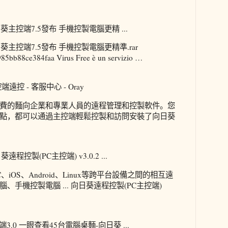
日葵主控端7.5發布 手機控製電腦更精 ...
日葵主控端7.5發布 手機控製電腦更精準.rar
5bb88ce384faa Virus Free è un servizio …
控 - 客服中心 - Oray
費的麵向企業和專業人員的遠程管理和控製軟件。您
點，都可以通過主控端輕鬆控製和訪問安裝了向日葵
控製(PC主控端) v3.0.2 ...
C、iOS、Android、Linux等跨平台設備之間的相互遠
手機控製電腦 ... 向日葵遠程控製(PC主控端)
3.0 一眼查看45台電腦桌麵-向日葵 ...