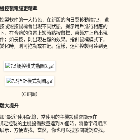
機控製電腦更精準
控製軟件的一大特色，在新版的向日葵移動端7.5，進
按或短按鼠標會出現不同狀態，提示用戶進行相應的
下，在合適的位置上短時點按鼠標，桌麵左上角出現
件；如長按，則出現右鍵的效果。指針鼠標模式下，
變化時，則可拖動或右鍵。這樣，遠程控製可達到更
（GIF圖）
驗大提升
加"最近"使用記錄，常使用的主機設備會顯示在
所綁定控製的主機設備數量達到20個時，將像字母順序
展示，方便查找，當然，你也可以搜索關鍵詞查找。