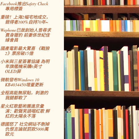
Facebook推出Safety Check
專用標簽
重磅！上海2幅宅地成交，
競得者100%自持70年~
Wephone已故創始人曾尋求
賣身獵豹 前妻係世紀佳
緣會員
國產電影最大驚喜 《戰狼
2》票房破15億
小米與三星簽署協議 為明
年旗艦機采購6英寸
OLED屏
微軟發布Windows 10
KB4034450增量更新
全程高能無尿點，刺激的
我腿都軟了
星火紅歌藝術團進京彙
演：歡聲笑語唱紅歌 鮮
紅的太陽永不落
德國怒了 社交網站不刪掉
仇恨言論就罰款5000萬
歐元