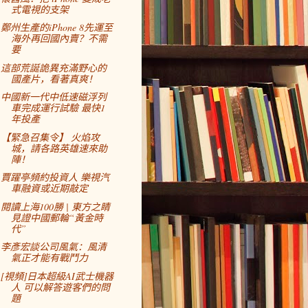
式電視的支架
鄭州生產的iPhone 8先運至
海外再回國內賣？不需
要
這部荒誕詭異充滿野心的
國產片，看著真爽！
中國新一代中低速磁浮列
車完成運行試驗 最快1
年投產
【緊急召集令】 火焰攻
城，請各路英雄速來助
陣！
賈躍亭頻約投資人 樂視汽
車融資或近期敲定
閱讀上海100勝 | 東方之睛
見證中國郵輪“黃金時
代”
李彥宏談公司風氣：風清
氣正才能有戰鬥力
[視頻]日本超級AI武士機器
人 可以解答遊客們的問
題