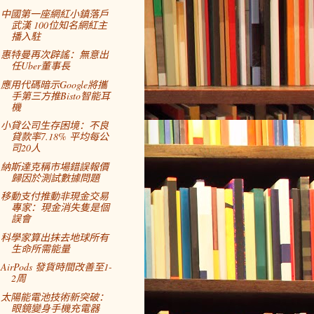
中國第一座網紅小鎮落戶
武漢 100位知名網紅主
播入駐
惠特曼再次辟謠：無意出
任Uber董事長
應用代碼暗示Google將攜
手第三方推Bisto智能耳
機
小貸公司生存困境：不良
貸款率7.18% 平均每公
司20人
納斯達克稱市場錯誤報價
歸因於測試數據問題
移動支付推動非現金交易
專家：現金消失隻是個
誤會
科學家算出抹去地球所有
生命所需能量
AirPods 發貨時間改善至1-
2周
太陽能電池技術新突破：
眼鏡變身手機充電器