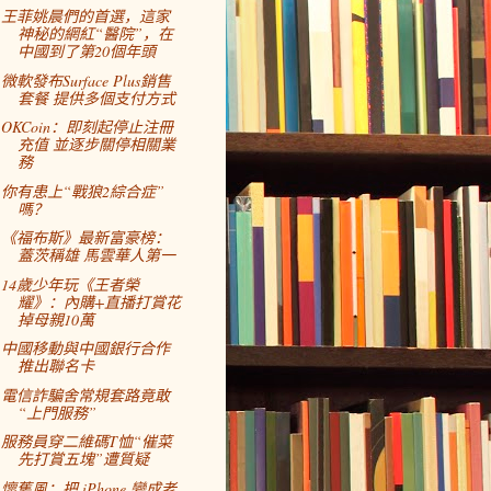
王菲姚晨們的首選，這家
神秘的網紅“醫院”，在
中國到了第20個年頭
微軟發布Surface Plus銷售
套餐 提供多個支付方式
OKCoin：即刻起停止注冊
充值 並逐步關停相關業
務
你有患上“戰狼2綜合症”
嗎？
《福布斯》最新富豪榜：
蓋茨稱雄 馬雲華人第一
14歲少年玩《王者榮
耀》：內購+直播打賞花
掉母親10萬
中國移動與中國銀行合作
推出聯名卡
電信詐騙舍常規套路竟敢
“上門服務”
服務員穿二維碼T恤“催菜
先打賞五塊”遭質疑
懷舊風：把 iPhone 變成老