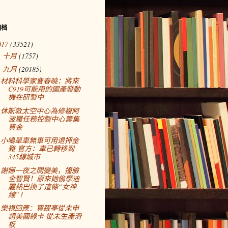
归档
017
(33521)
十月
(1757)
►
九月
(20185)
▼
材料科學家曹春曉：將來
C919可能用的國產發動
機在研製中
休斯敦太空中心為修複阿
波羅任務控製中心籌集
資金
小鳴單車無車可用退押金
難 官方：車已轉移到
345線城市
謝娜一夜之間變美，撞臉
全智賢！原來她偷學迪
麗熱巴換了這條“女神
線”！
樂視回應：賈躍亭從未申
請美國綠卡 從未生產滑
板