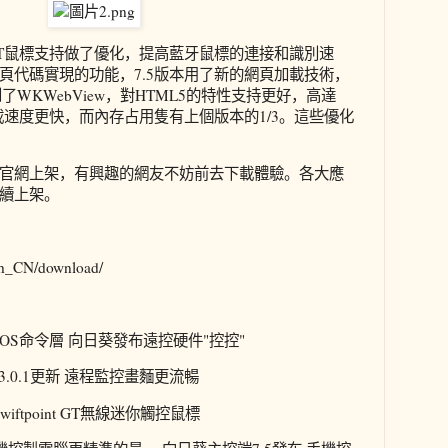
T鼠標支持做了優化，提高藍牙鼠標的連接和識別速
頁代碼實現的功能，7.5版本用了新的網頁加載技術，
換到了WKWebView，對HTML5的特性支持更好，高達
加載速度更快，而內存占用隻有上個版本的1/3。這些優化
官網上架，有興趣的網友不妨前去下載體驗。各大應
陸續上架。
/zh_CN/download/
OS命令層 向日葵發布遠控硬件"控控"
3.0.1更新 遠程監控畫麵更流暢
wiftpoint GT無線迷你觸控鼠標