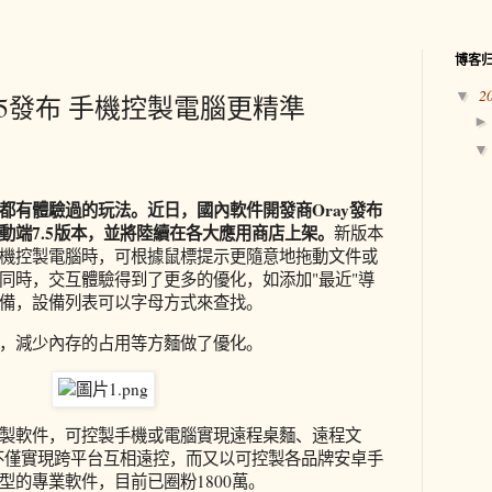
博客
2
▼
.5發布 手機控製電腦更精準
都有體驗過的玩法。近日，國內軟件開發商Oray發布
動端7.5版本，並將陸續在各大應用商店上架。
新版本
機控製電腦時，可根據鼠標提示更隨意地拖動文件或
同時，交互體驗得到了更多的優化，如添加"最近"導
備，設備列表可以字母方式來查找。
，減少內存的占用等方麵做了優化。
製軟件，可控製手機或電腦實現遠程桌麵、遠程文
不僅實現跨平台互相遠控，而又以可控製各品牌安卓手
型的專業軟件，目前已圈粉1800萬。