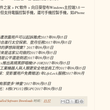
之家 > PC軟件 > 向日葵發布Windows主控端3.0 一
葵不但支持電腦控製手機，還可手機控製手機，如iPhone
遭泄露用戶可以起訴雅虎
2017年09月05日
年聯合進行太空探索、登月任務
2017年09月05日
章的夢想與現實？
2017年09月05日
網布原來是這家公司做的
2017年09月05日
議是公平還是倒退
2017年09月05日
cs推出高規黑膠唱機SP-10R
2017年09月05日
工業機器人與人類更安全地並肩工作
2017年09月05日
件錯誤：受影響用戶免費贈送1年LifeLock服務
2017年09月
有那麼多"神童"
2017年09月05日
8核CPU/12核GPU
2017年09月05日
ulled Software Downloads
时间：
15:57