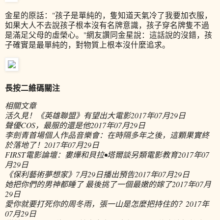
金星的原話："孩子是單純的，隻知道天氣冷了我要加衣服，
如果大人不去說孩子根本沒有名牌意識，孩子穿名牌隻不過
是滿足父母的虛榮心。"網友讚同金星說：這話說的沒錯，孩
子確實是最單純的，對物質上根本沒什麼追求。
長按二維碼關注
相關文章
活久見！《英雄聯盟》有望出大電影
2017年07月29日
聲優COS，最服的還是他
2017年07月29日
李劍青首場個人作品音樂會：在時隔多年之後，這顆果實終
於落地了！
2017年07月29日
FIRST電影論壇：婁燁和貝拉•塔爾談另類電影教育
2017年07
月29日
《保利藝術夢想家》7月29日播出預告
2017年07月29日
她把你們的男神都睡了 最後挑了一個最嫩的嫁了
2017年07月
29日
愛你就要打死你的周冬雨，張一山是怎麼把持住的？
2017年
07月29日