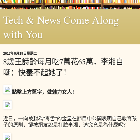
Tech & News Come Along
with You
2017年9月19日星期二
8歲王詩齡每月吃7萬花65萬，李湘自
嘲：快養不起她了！
點擊
上方藍字
，做
魅力女人！
近日，一向被封為"毒舌"的金星在節目中公開表明自己教育孩
子的原則，卻被網友說是打臉李湘，這究竟是為什麼呢？