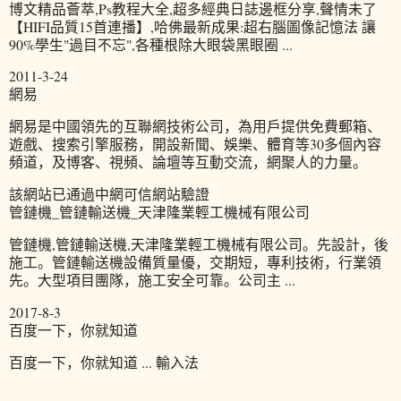
博文精品薈萃,Ps教程大全,超多經典日誌邊框分享,聲情未了
【HIFI品質15首連播】,哈佛最新成果:超右腦圖像記憶法 讓
90%學生"過目不忘",各種根除大眼袋黑眼圈 ...
2011-3-24
網易
網易是中國領先的互聯網技術公司，為用戶提供免費郵箱、
遊戲、搜索引擎服務，開設新聞、娛樂、體育等30多個內容
頻道，及博客、視頻、論壇等互動交流，網聚人的力量。
該網站已通過中網可信網站驗證
管鏈機_管鏈輸送機_天津隆業輕工機械有限公司
管鏈機,管鏈輸送機,天津隆業輕工機械有限公司。先設計，後
施工。管鏈輸送機設備質量優，交期短，專利技術，行業領
先。大型項目團隊，施工安全可靠。公司主 ...
2017-8-3
百度一下，你就知道
百度一下，你就知道 ... 輸入法