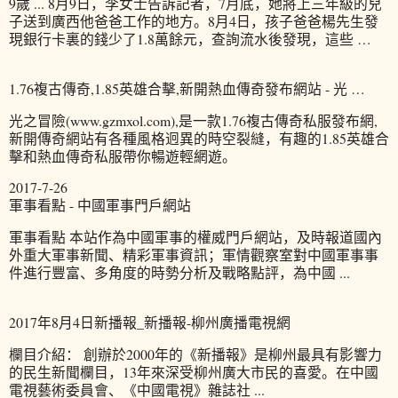
9歲 ... 8月9日，李女士告訴記者，7月底，她將上三年級的兒
子送到廣西他爸爸工作的地方。8月4日，孩子爸爸楊先生發
現銀行卡裏的錢少了1.8萬餘元，查詢流水後發現，這些 …
1.76複古傳奇,1.85英雄合擊,新開熱血傳奇發布網站 - 光 …
光之冒險(www.gzmxol.com),是一款1.76複古傳奇私服發布網,
新開傳奇網站有各種風格迥異的時空裂縫，有趣的1.85英雄合
擊和熱血傳奇私服帶你暢遊輕網遊。
2017-7-26
軍事看點 - 中國軍事門戶網站
軍事看點 本站作為中國軍事的權威門戶網站，及時報道國內
外重大軍事新聞、精彩軍事資訊；軍情觀察室對中國軍事事
件進行豐富、多角度的時勢分析及戰略點評，為中國 ...
2017年8月4日新播報_新播報-柳州廣播電視網
欄目介紹： 創辦於2000年的《新播報》是柳州最具有影響力
的民生新聞欄目，13年來深受柳州廣大市民的喜愛。在中國
電視藝術委員會、《中國電視》雜誌社 ...