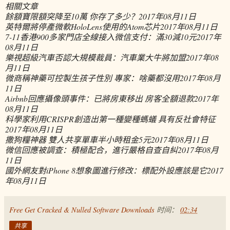
相關文章
餘額寶限額突降至10萬 你存了多少？
2017年08月11日
英特爾將停產微軟HoloLens使用的Atom芯片
2017年08月11日
7-11香港900多家門店全線接入微信支付：滿30減10元
2017年
08月11日
樂視超級汽車否認大規模裁員：汽車業大牛將加盟
2017年08
月11日
微商稱神藥可控製生孩子性別 專家：啥藥都沒用
2017年08月
11日
Airbnb回應攝像頭事件：已將房東移出 房客全額退款
2017年
08月11日
科學家利用CRISPR創造出第一種變種螞蟻 具有反社會特征
2017年08月11日
撒狗糧神器 雙人共享單車半小時租金5元
2017年08月11日
微信回應被調查：積極配合，進行嚴格自查自糾
2017年08月
11日
國外網友對iPhone 8想象圖進行修改：標配外設應該是它
2017
年08月11日
Free Get Cracked & Nulled Software Downloads
时间：
02:34
共享