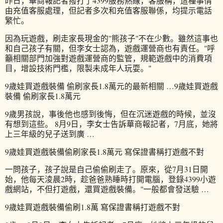
昨日，華商報記者撥打了4399服務熱線，客服稱，這種事情
由充值客服處理，但記者多次和充值客服聯係，均提示電話
繁忙。
因為玩遊戲，刷走家長現金的"熊孩子"不在少數。雖然這事也
和自己孩子有關，但李女士認為，遊戲運營商也有責任。"呼
籲相關部門加強對遊戲運營商的監管，規範遊戲中的消費項
目，增設技術門檻，限製未成年人玩耍。"
9歲娃買遊戲裝備 偷刷家長1.8萬元的最新相關 …9歲娃買遊戲
裝備 偷刷家長1.8萬元
9歲男孩說，事後他也感到後悔，但在沉迷遊戲的時候，並沒
有想到這些。 8月9日，李女士告訴華商報記者，7月底，她將
上三年級的兒子送到廣 …
9歲娃買遊戲裝備偷刷家長1.8萬元 寫保證書稱打遊戲不對
一問孩子，孩子說是自己偷偷刷走了。原來，從7月31日開
始，他每天淩晨2時，趁爸爸熟睡時打開電腦，登錄4399小遊
戲網站，不但打遊戲，還買遊戲裝備。"一般都會發送驗 …
9歲娃買遊戲裝備偷刷1.8萬 寫保證書稱打遊戲不對