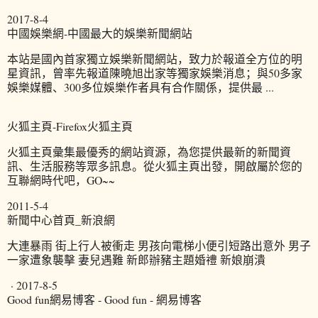
2017-8-4
中國娛樂網-中國最大的娛樂新聞網站
本站是國內首家獨立娛樂新聞網站，致力於報道全方位的明
星資訊，曾率先報道陳曉旭出家等獨家娛樂消息；與50多家
娛樂媒體、300多位娛樂作者具有合作關係，提供最 ...
火狐主頁-Firefox火狐主頁
火狐主頁彙集最優秀的網站資源，為您提供最新的新聞資
訊、生活服務等眾多訊息。從火狐主頁出發，開啟屬於您的
互聯網時代吧，GO~~
2011-5-4
新聞中心首頁_新浪網
大連暴雨 街上行人被衝走 男孩向電梯小便引短路出意外 男子
一家遭象襲擊 妻兒遇難 新郎辦豬主題婚禮 新娘崩潰
· 2017-8-5
Good fun網易博客 - Good fun - 網易博客