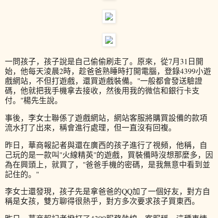
一問孩子，孩子說是自己偷偷刷走了。原來，從7月31日開
始，他每天淩晨2時，趁爸爸熟睡時打開電腦，登錄4399小遊
戲網站，不但打遊戲，還買遊戲裝備。"一般都會發送驗證
碼，他就把我手機拿去接收，然後用我的微信和銀行卡支
付。"楊先生說。
事後，李女士聯係了遊戲網站，網站客服將購買設備的款項
流水打了出來，稱會進行處理，但一直沒有回複。
昨日，華商報記者與還在廣西的孩子進行了視頻，他稱，自
己玩的是一款叫"火線精英"的遊戲，買裝備時沒想那麼多，因
為在興頭上，就買了，"爸爸手機的密碼，是我無意中看到並
記住的。"
李女士還發現，孩子先是拿爸爸的QQ加了一個好友，對方自
稱是女孩，雙方聊得很熱乎，對方多次要求孩子買東西。