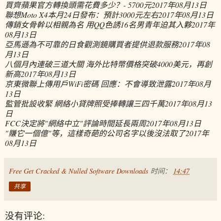
買齊蘋果官方轉換頭需花費多少？- 5700元
2017年08月13日
聯想Moto X4本月24日發布：預計3000元左右
2017年08月13日
傳銷女骨幹以相親為名 用QQ色誘16名男青年迫其入夥
2017年
08月13日
亞馬遜為不可靠的日食觀測鏡購買者提供退款服務
2017年08
月13日
八個月內連破三道大關 海外比特幣價格突破4000美元，再創
新高
2017年08月13日
京東微聯上傳用戶WiFi密碼 回應：不會導致泄露
2017年08月
13日
監管批設收緊 網絡小貸牌照受捧轉讓三四千萬
2017年08月13
日
FCC決定將"網絡中立"評論時間延長兩周
2017年08月13日
"賺它一個億"等，這樣奇葩的公司名字以後沒法取了
2017年
08月13日
Free Get Cracked & Nulled Software Downloads
时间：
14:47
共享
没有评论: