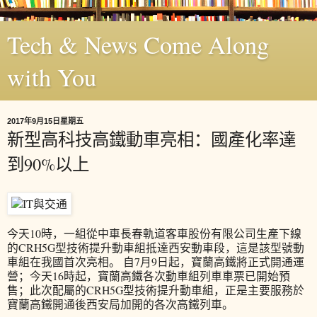
Tech & News Come Along
with You
2017年9月15日星期五
新型高科技高鐵動車亮相：國產化率達
到90%以上
今天10時，一組從中車長春軌道客車股份有限公司生產下線
的CRH5G型技術提升動車組抵達西安動車段，這是該型號動
車組在我國首次亮相。 自7月9日起，寶蘭高鐵將正式開通運
營；今天16時起，寶蘭高鐵各次動車組列車車票已開始預
售；此次配屬的CRH5G型技術提升動車組，正是主要服務於
寶蘭高鐵開通後西安局加開的各次高鐵列車。