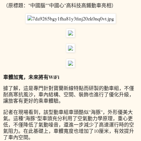
（原標題："中國腦""中國心"高科技高鐵動車亮相）
車體加寬，未來將有WiFi
據了解，這是專門針對寶蘭新線特點而研製的動車組，不僅
耐高寒抗風沙，車內結構、空間、裝飾也進行了優化升級，
讓旅客有更好的乘車體驗。
記者在現場看到，該型動車組車頭酷似"海豚"，外形優美大
氣。這種"海豚"型車頭充分利用了空氣動力學原理，重心更
低，不僅降低了氣動噪音，還進一步減少了高速運行時的空
氣阻力。在此基礎上，車體寬度也增加了10厘米，有效提升
了車內空間。