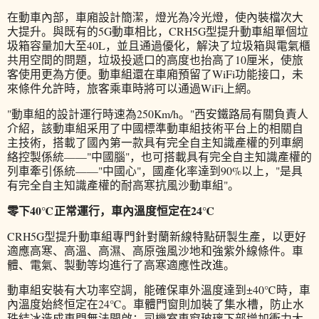
在動車內部，車廂設計簡潔，燈光為冷光燈，使內裝檔次大
大提升。與既有的5G動車相比，CRH5G型提升動車組單個垃
圾箱容量加大至40L，並且通過優化，解決了垃圾箱與電氣櫃
共用空間的問題，垃圾投遞口的高度也抬高了10厘米，使旅
客使用更為方便。動車組還在車廂預留了WiFi功能接口，未
來條件允許時，旅客乘車時將可以通過WiFi上網。
"動車組的設計運行時速為250Km/h。"西安鐵路局有關負責人
介紹，該動車組采用了中國標準動車組技術平台上的相關自
主技術，搭載了國內第一款具有完全自主知識產權的列車網
絡控製係統——"中國腦"，也可搭載具有完全自主知識產權的
列車牽引係統——"中國心"，國產化率達到90%以上，"是具
有完全自主知識產權的耐高寒抗風沙動車組"。
零下40℃正常運行，車內溫度恒定在24℃
CRH5G型提升動車組專門針對蘭新線特點研製生產，以更好
適應高寒、高溫、高濕、高原強風沙地和強紫外線條件。車
體、電氣、製動等均進行了高寒適應性改進。
動車組安裝有大功率空調，能確保車外溫度達到±40℃時，車
內溫度始終恒定在24℃。車體門窗則加裝了集水槽，防止水
珠結冰造成車門無法開啟；司機室車窗玻璃下部增加衝力大