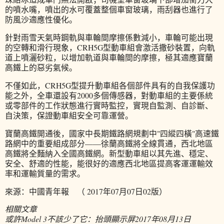
的噴水嘴，噴出的水可覆蓋整個車窗玻璃，雨刮器也進行了
防風沙適應性優化。
針對雨雪天氣時鋼軌與車輪間摩擦係數減小，車輪可能出現
的空轉和滑行現象，CRH5G型動車組會激活撒砂裝置，向軌
道上噴灑砂粒，以增加軌道與車輪間的摩擦，極其適應寶蘭
高鐵上的惡劣氣候。
不僅如此，CRH5G型提升動車組各個部件具有的自我保護功
能之外，全車還設有2000多個傳感器，對動車組的主要係統
或零部件的工作狀態進行實時監控，實現自監測、自診斷、
自決策，保證動車組安全可靠運營。
寶蘭高鐵開通後，國家中長期鐵路網規劃中"四縱四橫"高速鐵
路網中的重要組成部分——徐蘭高鐵將全線貫通，西北地區
高鐵將全麵納入全國高鐵網。新型動車組以其先進、穩定、
安全、舒適的性能，能很好的適應西北地區提高客運運輸效
率和運輸質量的需求。
來源：中國青年報 （ 2017年07月07日02版）
相關文章
或許Model 3不該少了它：抬頭顯示屏
2017年08月13日